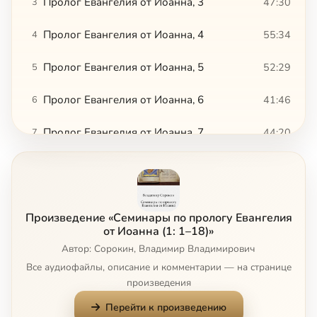
Пролог Евангелия от Иоанна, 3
47:30
3
Пролог Евангелия от Иоанна, 4
55:34
4
Пролог Евангелия от Иоанна, 5
52:29
5
Пролог Евангелия от Иоанна, 6
41:46
6
Пролог Евангелия от Иоанна, 7
44:20
7
Пролог Евангелия от Иоанна, 8
54:51
8
Пролог Евангелия от Иоанна, 9
44:48
9
Произведение «Семинары по прологу Евангелия
Пролог Евангелия от Иоанна, 10
46:03
10
от Иоанна (1: 1–18)»
Автор: Сорокин, Владимир Владимирович
Пролог Евангелия от Иоанна, 11
45:03
11
Все аудиофайлы, описание и комментарии — на странице
произведения
Пролог Евангелия от Иоанна, 12
44:50
12
Перейти к произведению