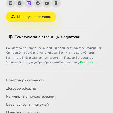
Мне нужна помощь
Тематические страницы медиатеки
Рождество Христово
Пасха
Великий пост
Пост
Молитва
Литургия
Бог
Святость
О любви
Христианский брак
Воспитание детей
Смерть
Как читать Библию
Зачем нужна религия
Покров Богородицы
Успение Богородицы
Преображение
Пятидесятница
Все темы →
Благотворительность
Договор оферты
Регулярные пожертвования
Безопасность платежей
Политика возврата