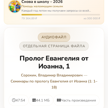
Снова в школу – 2026
Помощь малоимущим семьям
Каждый год летом мы получаем запросы со всей
России: помогите собраться в школу. Семьи с больными
детьми или родителями, семьи без пап или мам,
79 364,89 ₽
из 300 000 ₽
многодетные. Для многих из них покуп…
АУДИОФАЙЛ
ОТДЕЛЬНАЯ СТРАНИЦА ФАЙЛА
Пролог Евангелия от
Иоанна, 1
Сорокин, Владимир Владимирович
—
Семинары по прологу Евангелия от Иоанна (1: 1–
18)
47:54
44.1 МБ
Часть произведения