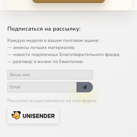
Пролог Евангелия от Иоанна, 13
49:24
13
Пролог Евангелия от Иоанна, 14
46:26
14
Подписаться на рассылку:
Пролог Евангелия от Иоанна, 15
46:18
15
Каждую неделю в вашем почтовом ящике:
Пролог Евангелия от Иоанна, 16
44:54
16
— анонсы лучших материалов;
— новости подопечных Благотворительного фонда;
Пролог Евангелия от Иоанна, 17
34:07
17
— разговор о жизни по Евангелию.
Пролог Евангелия от Иоанна, 18
42:58
18
Пролог Евангелия от Иоанна, 19
56:40
19
Рассылки осуществляются на платформе