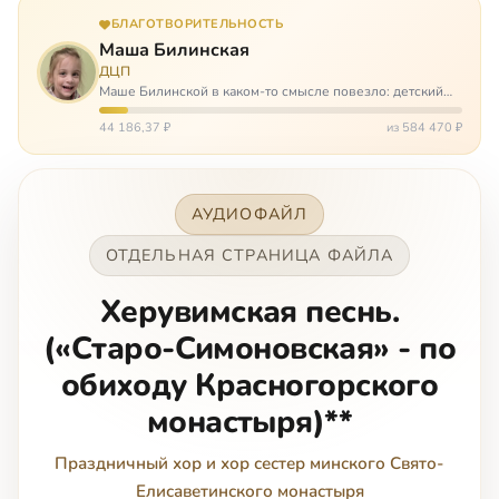
БЛАГОТВОРИТЕЛЬНОСТЬ
Маша Билинская
ДЦП
Маше Билинской в каком-то смысле повезло: детский
церебральный паралич зацепил её не очень сильно. Но
всё-таки есть диагноз и есть немалые проблемы – Маша
44 186,37 ₽
из 584 470 ₽
неправильно ходит, и от т…
АУДИОФАЙЛ
ОТДЕЛЬНАЯ СТРАНИЦА ФАЙЛА
Херувимская песнь.
(«Старо-Симоновская» - по
обиходу Красногорского
монастыря)**
Праздничный хор и хор сестер минского Свято-
Елисаветинского монастыря