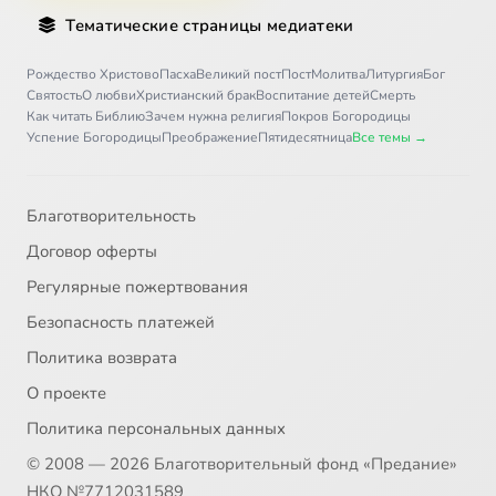
Тематические страницы медиатеки
Рождество Христово
Пасха
Великий пост
Пост
Молитва
Литургия
Бог
Святость
О любви
Христианский брак
Воспитание детей
Смерть
Как читать Библию
Зачем нужна религия
Покров Богородицы
Успение Богородицы
Преображение
Пятидесятница
Все темы →
Благотворительность
Договор оферты
Регулярные пожертвования
Безопасность платежей
Политика возврата
О проекте
Политика персональных данных
© 2008 — 2026 Благотворительный фонд «Предание»
НКО №7712031589