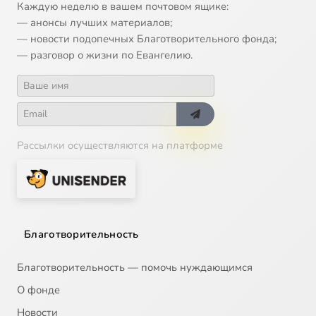
Един Свят*
0:42
Каждую неделю в вашем почтовом ящике:
16
— анонсы лучших материалов;
Видехом Свет Истинный*
0:34
— новости подопечных Благотворительного фонда;
17
— разговор о жизни по Евангелию.
Да исполнятся уста наша*
0:40
18
Великаго Господина*
0:44
19
Антифоны 1-й и 2-й, глас 1. (Обиход)**
4:08
20
Рассылки осуществляются на платформе
Херувимская песнь. («Старо-Симоновская» - по обиходу Красногорского монастыря)**
8:51
21
Сейчас
Милость мира. (Знаменный распев, гармонизация М. Ковалевского в изложении ин. Ирины (Денчсокой))**
7:31
22
Благотворительность
Благотворительность — помочь нуждающимся
О фонде
Новости