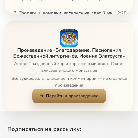
Тропари и кондаки: воскресные, глас 3, иконе Божией Матери «Державная», глас 4 и глас 8
2:28
7
Трисвятое. (Строчное)
2:23
8
Прокимен, глас 3*
1:12
9
Произведение «Благодарение. Песнопения
Аллилуйя. (Болгарское)
0:45
10
Божественной литургии св. Иоанна Златоуста»
Автор: Праздничный хор и хор сестер минского Свято-
Заупокойная ектения*
1:47
11
Елисаветинского монастыря
Все аудиофайлы, описание и комментарии — на странице
Херувимская песнь*
5:10
12
произведения
Перейти к произведению
Просительная ектения*
3:10
13
Милость мира*
5:28
14
Достойно есть. (Из рукописных нот)
0:57
15
Подписаться на рассылку: