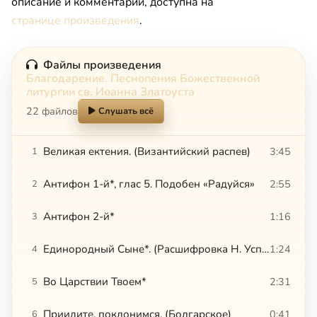
описание и комментарии, доступна на
странице произведения
.
Файлы произведения
Благодарение. Песнопения Божественной
литургии св. Иоанна Златоуста
22 файлов
Слушать всё
Великая ектения. (Византийский распев)
3:45
1
Антифон 1-й*, глас 5. Подобен «Радуйся»
2:55
2
Антифон 2-й*
1:16
3
Единородный Сыне*. (Расшифровка Н. Успенского)
1:24
4
Во Царствии Твоем*
2:31
5
Приидите, поклонимся. (Болгарское)
0:41
6