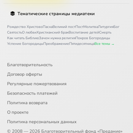
Тематические страницы медиатеки
Рождество Христово
Пасха
Великий пост
Пост
Молитва
Литургия
Бог
Святость
О любви
Христианский брак
Воспитание детей
Смерть
Как читать Библию
Зачем нужна религия
Покров Богородицы
Успение Богородицы
Преображение
Пятидесятница
Все темы →
Благотворительность
Договор оферты
Регулярные пожертвования
Безопасность платежей
Политика возврата
О проекте
Политика персональных данных
© 2008 — 2026 Благотворительный фонд «Предание»