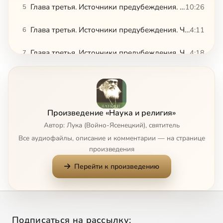
Глава третья. Источники предубеждения. Часть 3
10:26
5
Глава третья. Источники предубеждения. Часть 4
4:11
6
Глава третья. Источники предубеждения. Часть 5
4:18
7
Глава третья. Источники предубеждения. Часть 6
4:35
8
Сейчас
Глава третья. Источники предубеждения. Часть 7
5:07
9
Произведение «Наука и религия»
Глава третья. Источники предубеждения. Часть 8
8:36
10
Автор: Лука (Войно-Ясенецкий), святитель
Все аудиофайлы, описание и комментарии — на странице
Глава третья. Источники предубеждения. Часть 9
8:25
11
произведения
Перейти к произведению
Глава третья. Источники предубеждения. Часть 10
8:30
12
Глава четвертая. О гуманизме христианской морали. Часть 1
5:15
13
Глава четвертая. О гуманизме христианской морали. Часть 2
5:11
14
Подписаться на рассылку: