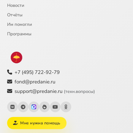
Новости
Глава двенадцатая. Мысли великих писателей и философов о Библии и христианской морали
6:33
25
Отчёты
Им помогли
Глава тринадцатая. Мысли великих ученых о взаимоотношениях между наукой и религией. Часть 1
10:08
26
Программы
Глава тринадцатая. Мысли великих ученых о взаимоотношениях между наукой и религией. Часть 2
6:25
27
Заключение
4:33
28
+7 (495) 722-92-79
fond@predanie.ru
support@predanie.ru
(техн.вопросы)
Мне нужна помощь