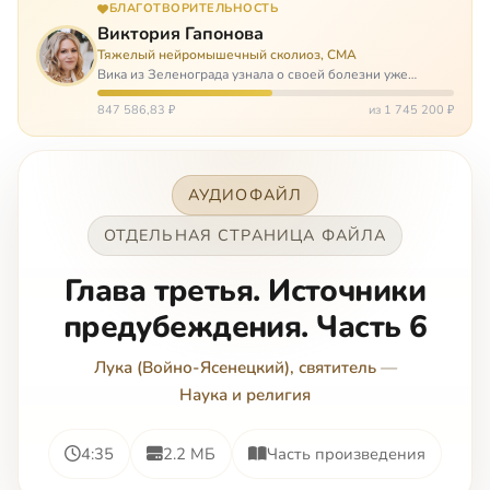
БЛАГОТВОРИТЕЛЬНОСТЬ
Виктория Гапонова
Тяжелый нейромышечный сколиоз, СМА
Вика из Зеленограда узнала о своей болезни уже
будучи в сознательном возрасте. Ей пришлось
привыкать к инвалидной коляске и сильнейшему
847 586,83 ₽
из 1 745 200 ₽
сколиозу, постоянным болям и растущей беспом…
АУДИОФАЙЛ
ОТДЕЛЬНАЯ СТРАНИЦА ФАЙЛА
Глава третья. Источники
предубеждения. Часть 6
Лука (Войно-Ясенецкий), святитель
—
Наука и религия
4:35
2.2 МБ
Часть произведения