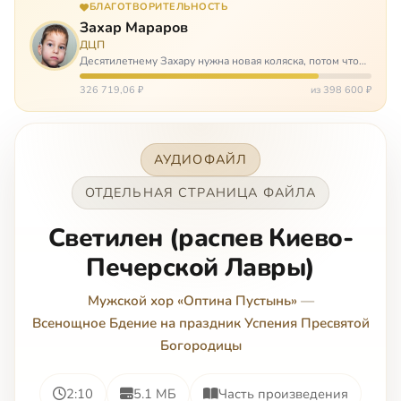
БЛАГОТВОРИТЕЛЬНОСТЬ
Захар Мараров
ДЦП
Десятилетнему Захару нужна новая коляска, потом что
старая сломалась. А без коляски он не сможет не только
просто выходить из дома, но и продолжать лечение в
326 719,06 ₽
из 398 600 ₽
реабилитационных центр…
АУДИОФАЙЛ
ОТДЕЛЬНАЯ СТРАНИЦА ФАЙЛА
Светилен (распев Киево-
Печерской Лавры)
Мужской хор «Оптина Пустынь»
—
Всенощное Бдение на праздник Успения Пресвятой
Богородицы
2:10
5.1 МБ
Часть произведения