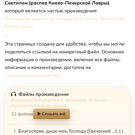
Светилен (распев Киево-Печерской Лавры)
,
который является частью произведения
Всенощное Бдение на праздник Успения Пресвятой
Богородицы
.
Эта страница создана для удобства, чтобы вы могли
поделиться ссылкой на конкретный файл. Основная
информация о произведении, включая все файлы,
описание и комментарии, доступна на
странице произведения
.
Файлы произведения
Всенощное Бдение на праздник Успения
Пресвятой Богородицы
22 файлов
Слушать всё
Благослови, душе моя, Господа (Греческий распев)
5:11
1