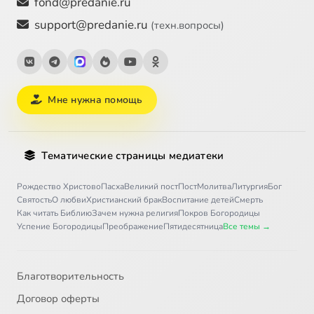
fond@predanie.ru
support@predanie.ru
(техн.вопросы)
Мне нужна помощь
Тематические страницы медиатеки
Рождество Христово
Пасха
Великий пост
Пост
Молитва
Литургия
Бог
Святость
О любви
Христианский брак
Воспитание детей
Смерть
Как читать Библию
Зачем нужна религия
Покров Богородицы
Успение Богородицы
Преображение
Пятидесятница
Все темы →
Благотворительность
Договор оферты