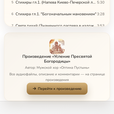
Стихиры гл.1. (Напева Киево-Печерской лавры)
5:30
5
Стихира гл.1. "Богоначальным мановением"
3:28
6
Свете тихий (Знаменного распева в изложении А.Семенова)
3:53
7
Сподоби Господи. (Напева Оптиной Пустыни в изложении архимандрита Матфея)
1:39
8
Стихиры на литии (Знаменного распева)
4:30
9
Произведение «Успение Пресвятой
Стихиры на стиховне гл.4. (Знаменного распева в изложении А.Семенова)
7:26
10
Богородицы»
Автор: Мужской хор «Оптина Пустынь»
Ныне отпущаеши
2:30
11
Все аудиофайлы, описание и комментарии — на странице
произведения
Богородице Дево радуйся
1:30
12
Перейти к произведению