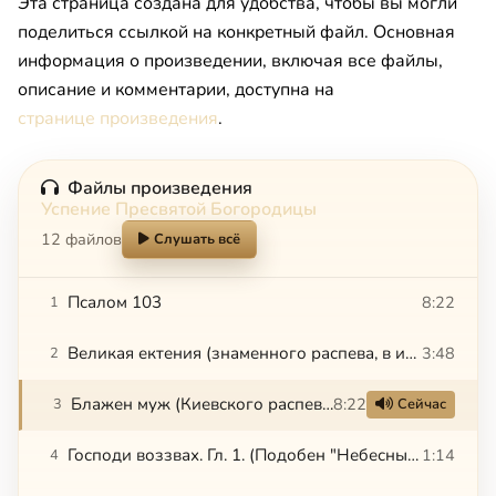
Эта страница создана для удобства, чтобы вы могли
поделиться ссылкой на конкретный файл. Основная
информация о произведении, включая все файлы,
описание и комментарии, доступна на
странице произведения
.
Файлы произведения
Успение Пресвятой Богородицы
12 файлов
Слушать всё
Псалом 103
8:22
1
Великая ектения (знаменного распева, в изложении иеромонаха Феодосия)
3:48
2
Блажен муж (Киевского распева)
8:22
3
Сейчас
Господи воззвах. Гл. 1. (Подобен "Небесных чинов" напева Оптиной Пустыни)
1:14
4