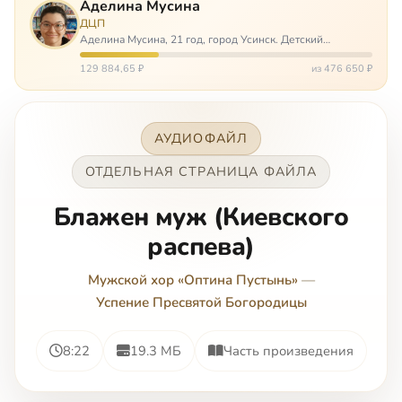
Аделина Мусина
ДЦП
Аделина Мусина, 21 год, город Усинск. Детский
церебральный паралич, передвигается на ходунках или
коляске. Аделине требуется помощь, чтобы ноги
129 884,65 ₽
из 476 650 ₽
окончательно не перестали слушаться…
АУДИОФАЙЛ
ОТДЕЛЬНАЯ СТРАНИЦА ФАЙЛА
Блажен муж (Киевского
распева)
Мужской хор «Оптина Пустынь»
—
Успение Пресвятой Богородицы
8:22
19.3 МБ
Часть произведения