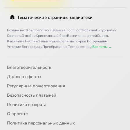
Тематические страницы медиатеки
Рождество Христово
Пасха
Великий пост
Пост
Молитва
Литургия
Бог
Святость
О любви
Христианский брак
Воспитание детей
Смерть
Как читать Библию
Зачем нужна религия
Покров Богородицы
Успение Богородицы
Преображение
Пятидесятница
Все темы →
Благотворительность
Договор оферты
Регулярные пожертвования
Безопасность платежей
Политика возврата
О проекте
Политика персональных данных