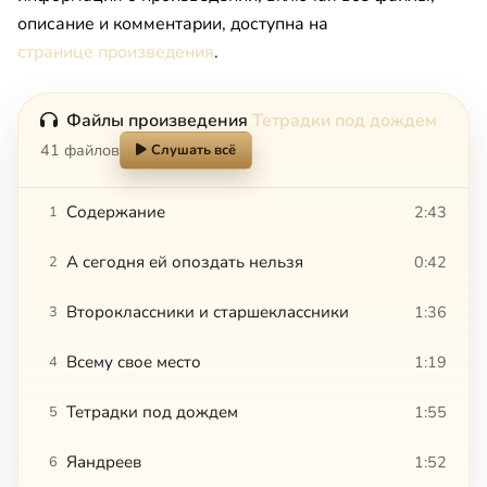
описание и комментарии, доступна на
странице произведения
.
Файлы произведения
Тетрадки под дождем
41 файлов
Слушать всё
Содержание
2:43
1
А сегодня ей опоздать нельзя
0:42
2
Второклассники и старшеклассники
1:36
3
Всему свое место
1:19
4
Тетрадки под дождем
1:55
5
Яандреев
1:52
6