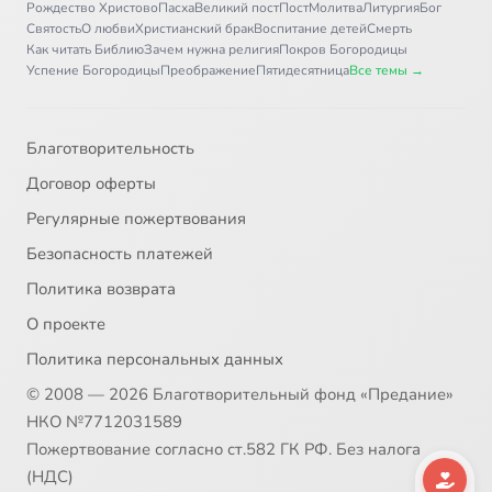
Рождество Христово
Пасха
Великий пост
Пост
Молитва
Литургия
Бог
Карусель в голове
1:57
36
Святость
О любви
Христианский брак
Воспитание детей
Смерть
Как читать Библию
Зачем нужна религия
Покров Богородицы
Два подарка
1:59
37
Успение Богородицы
Преображение
Пятидесятница
Все темы →
Настоящая дружба
1:35
38
Благотворительность
Сплошные чудеса
4:16
39
Договор оферты
Пять елок
3:25
40
Регулярные пожертвования
Безопасность платежей
Смеяться и думать
4:30
41
Политика возврата
О проекте
Политика персональных данных
© 2008 — 2026 Благотворительный фонд «Предание»
НКО №7712031589
Пожертвование согласно ст.582 ГК РФ. Без налога
(НДС)