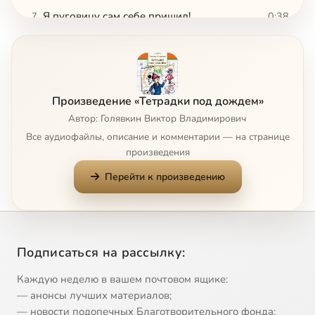
Я пуговицу сам себе пришил!
0:38
7
Как я под партой сидел
1:10
8
Передвижение комода
1:38
9
Произведение «Тетрадки под дождем»
Крути снежные вертя
1:43
10
Автор: Голявкин Виктор Владимирович
Все аудиофайлы, описание и комментарии — на странице
Пароход и лошадь
1:04
11
произведения
Перейти к произведению
Болтуны
1:28
12
Как мы на самолете летали
2:15
13
В любом деле нужно уметь работать
5:40
14
Подписаться на рассылку:
Лукьян
0:38
15
Каждую неделю в вашем почтовом ящике:
— анонсы лучших материалов;
И мы помогали
1:09
16
— новости подопечных Благотворительного фонда;