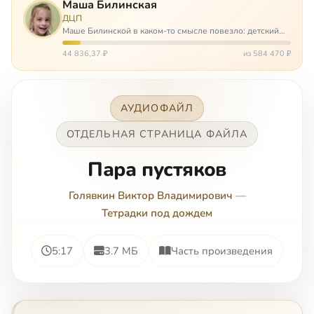
Маша Билинская
ДЦП
Маше Билинской в каком-то смысле повезло: детский
церебральный паралич зацепил её не очень сильно. Но
всё-таки есть диагноз и есть немалые проблемы – Маша
44 836,37 ₽
из 584 470 ₽
неправильно ходит, и от т…
АУДИОФАЙЛ
ОТДЕЛЬНАЯ СТРАНИЦА ФАЙЛА
Пара пустяков
Голявкин Виктор Владимирович
—
Тетрадки под дождем
5:17
3.7 МБ
Часть произведения