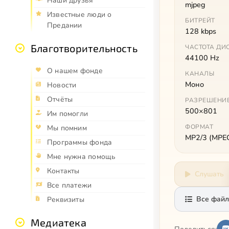
Наши друзья
mjpeg
Известные люди о
БИТРЕЙТ
Предании
128 kbps
Благотворительность
ЧАСТОТА ДИ
44100 Hz
О нашем фонде
КАНАЛЫ
Моно
Новости
Отчёты
РАЗРЕШЕНИ
500×801
Им помогли
ФОРМАТ
Мы помним
MP2/3 (MPEG 
Программы фонда
Мне нужна помощь
Контакты
Слушать
Все платежи
Все файл
Реквизиты
Медиатека