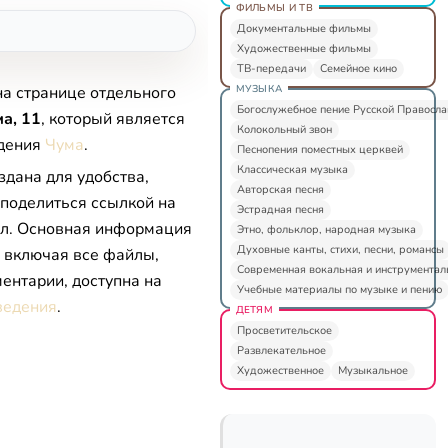
ФИЛЬМЫ И ТВ
Документальные фильмы
Художественные фильмы
ТВ-передачи
Семейное кино
МУЗЫКА
на странице отдельного
Богослужебное пение Русской Правосл
а, 11
, который является
Колокольный звон
едения
Чума
.
Песнопения поместных церквей
Классическая музыка
здана для удобства,
Авторская песня
 поделиться ссылкой на
Эстрадная песня
л. Основная информация
Этно, фольклор, народная музыка
Духовные канты, стихи, песни, романсы
, включая все файлы,
Современная вокальная и инструментал
ентарии, доступна на
Учебные материалы по музыке и пению
ведения
.
ДЕТЯМ
Просветительское
Развлекательное
Художественное
Музыкальное