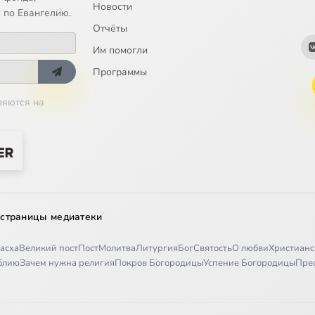
Новости
 по Евангелию.
Отчёты
Им помогли
Программы
ляются на
 страницы медиатеки
асха
Великий пост
Пост
Молитва
Литургия
Бог
Святость
О любви
Христианс
иблию
Зачем нужна религия
Покров Богородицы
Успение Богородицы
Пре