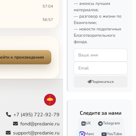
— анонсы лучших
57:04
материалов;
— разговор о жизни по
56:57
Евангелию;
— новости подопечных
57:02
Благотворительного
фонда.
1:03:08
Сейчас
ейти к произведению
Подписаться
Следите за нами
+7 (495) 722-92-79
fond@predanie.ru
VK
Telegram
support@predanie.ru
Макс
YouTube