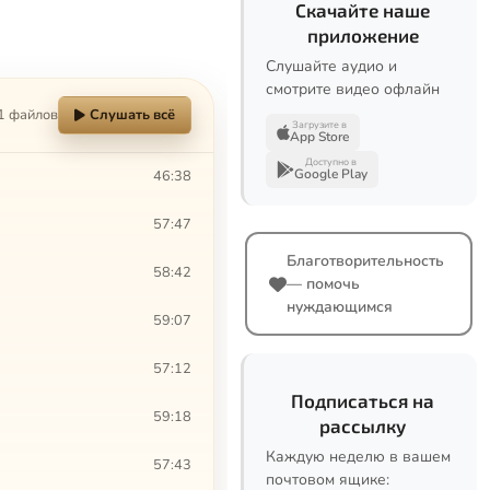
Скачайте наше
приложение
Слушайте аудио и
смотрите видео офлайн
1 файлов
Слушать всё
Загрузите в
App Store
Доступно в
Google Play
46:38
57:47
Благотворительность
58:42
— помочь
нуждающимся
59:07
57:12
Подписаться на
59:18
рассылку
Каждую неделю в вашем
57:43
почтовом ящике: