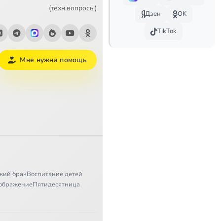
(техн.вопросы)
Дзен
OK
TikTok
Мне нужна помощь
кий брак
Воспитание детей
ображение
Пятидесятница