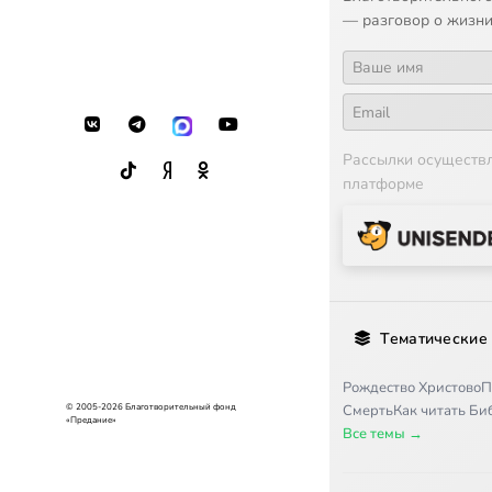
— разговор о жизни
Рассылки осуществ
платформе
Тематические
Рождество Христово
П
© 2005-2026 Благотворительный фонд
Смерть
Как читать Б
«Предание»
Все темы →