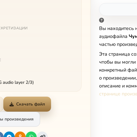
Вы находитесь 
СКРЕТИЗАЦИИ
аудиофайла
Чум
частью произв
Эта страница со
Е
чтобы вы могли
конкретный фай
о произведении
audio layer 2/3)
описание и комм
странице произ
Скачать файл
ы произведения