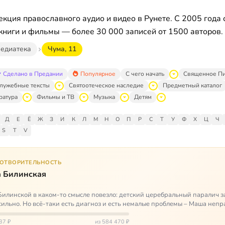
кция православного аудио и видео в Рунете. С 2005 года 
книги и фильмы — более 30 000 записей от 1500 авторов.
едиатека
Чума, 11
Сделано в Предании
Популярное
С чего начать
Священное П
лужебные тексты
Святоотеческое наследие
Предметный каталог
ратура
Фильмы и ТВ
Музыка
Детям
Д
Е
Ё
Ж
З
И
К
Л
М
Н
О
П
Р
С
Т
У
Ф
Х
Ц
Ч
S
T
V
ГОТВОРИТЕЛЬНОСТЬ
 Билинская
илинской в каком-то смысле повезло: детский церебральный паралич з
сильно. Но всё-таки есть диагноз и есть немалые проблемы – Маша неп
и от т…
37 ₽
из 584 470 ₽