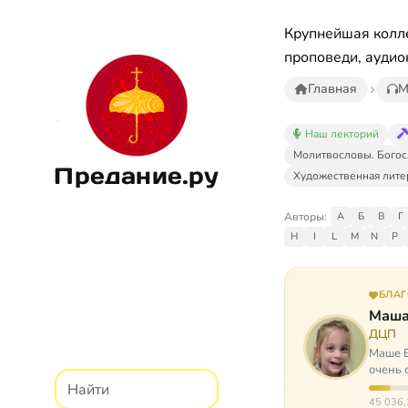
Крупнейшая колле
проповеди, аудио
Главная
М
Наш лекторий
Молитвословы. Богос
Предание.ру
Художественная лите
Авторы:
А
Б
В
Г
H
I
L
M
N
P
БЛА
Маша
ДЦП
Маше Б
очень 
ходит, 
45 036,