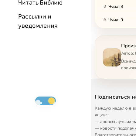
Читать Библию
8
Чума, 8
Рассылки и
9
Чума, 9
уведомления
10
Чума, 10
Произ
11
Чума, 11
Автор: 
Все ау
произв
Подписаться н
Каждую неделю в в
ящике:
— анонсы лучших м
— новости подопеч
Благотворительного