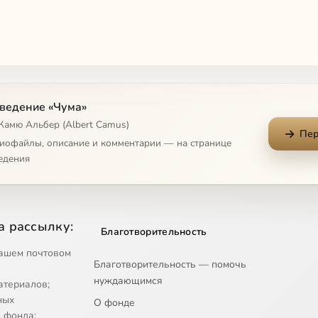
ведение «Чума»
Камю Альбер (Albert Camus)
Пер
диофайлы, описание и комментарии — на странице
едения
а рассылку:
Благотворительность
ашем почтовом
Благотворительность — помочь
нуждающимся
атериалов;
ных
О фонде
 фонда;