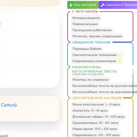
Наш лекторий
Сделано в Предан
С ЧЕГО НАЧАТЬ
Интересующимся
Новоначальным
Приходским работникам
Регентам, певчим, клирошанам
СВЯЩЕННОЕ ПИСАНИЕ
Переводы Библии
Святоотеческие толкования
Современные комментарии
МОЛИТВОСЛОВЫ.
БОГОСЛУЖЕБНЫЕ ТЕКСТЫ
Молитвы по-русски
Молитвы по-славянски
Богослужебные тексты на русском язык
Богослужебные тексты на церковнослав
СВЯТООТЕЧЕСКОЕ НАСЛЕДИЕ
 Camus)
.
Мужи апостольские. I—II века
Апологеты. II—III века
Вселенские соборы. IV—VIII века
Средневековье. IX—XV века
Новое время. XVI—XIX века
Современность. XX—XXI века
НИЕ