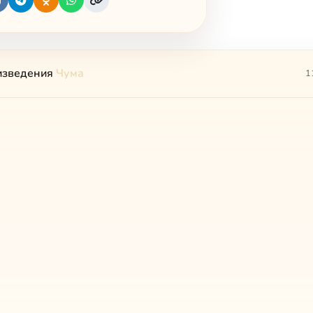
изведения
Чума
1