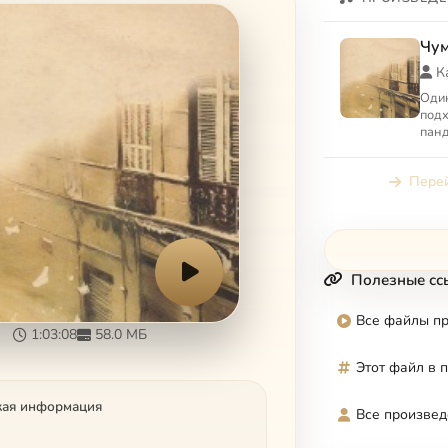
Чу
К
Один
подх
панд
что 
но и
Перей
Полезные сс
Все файлы п
1:03:08
58.0 МБ
Этот файл в 
кая информация
Все произвед