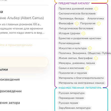
ПРЕДМЕТНЫЙ КАТАЛОГ
Практика духовной жизни
ма
Систематическое богословие
амю Альбер (Albert Camus)
Проповеди, беседы
Апологетика
Философия
Патрология
 из главных романов XX в.,
одящее чтение для времени
Литургическое богословие
емии, хотя надо иметь в виду,
История Церкви
чума здесь не только болезнь,
Единство и разделения христиан
 символ вообще ми...
Религиоведение
ти к произведению
Искусство и культура
Политика. Экономика. Общество. Публи
Жития святых, биографии
Мемуары, дневники, письма
Семья и воспитание
ылки
Психология и терапия
Материалы о благотворительности
роизведения
Материалы на иностранных языках
ХУДОЖЕСТВЕННАЯ ЛИТЕРАТУРА
произведении
Русская литература
Переводная поэзия
ения автора
Русская поэзия
Зарубежная литература