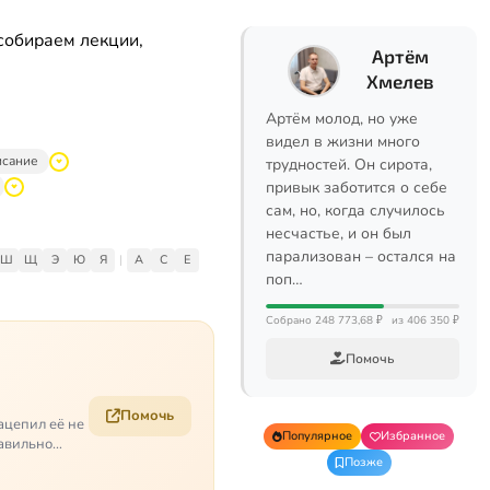
собираем лекции,
Артём
Хмелев
Артём молод, но уже
видел в жизни много
исание
трудностей. Он сирота,
привык заботится о себе
сам, но, когда случилось
несчастье, и он был
парализован – остался на
Ш
Щ
Э
Ю
Я
|
A
C
E
поп…
Собрано 248 773,68 ₽
из 406 350 ₽
Помочь
Помочь
ацепил её не
Популярное
Избранное
равильно
Позже