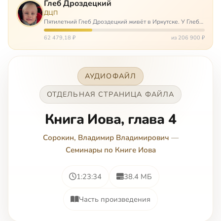
Глеб Дроздецкий
ДЦП
Пятилетний Глеб Дроздецкий живёт в Иркутске. У Глеба
ДЦП из-за перенесённого в младенчестве менингита,
но его положение осложняется эпилепсией, с которой
62 479,18 ₽
из 206 900 ₽
долгое время была невозмож…
АУДИОФАЙЛ
ОТДЕЛЬНАЯ СТРАНИЦА ФАЙЛА
Книга Иова, глава 4
Сорокин, Владимир Владимирович
—
Семинары по Книге Иова
1:23:34
38.4 МБ
Часть произведения