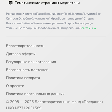
Тематические страницы медиатеки
Рождество Христово
Пасха
Великий пост
Пост
Молитва
Литургия
Бог
Святость
О любви
Христианский брак
Воспитание детей
Смерть
Как читать Библию
Зачем нужна религия
Покров Богородицы
Успение Богородицы
Преображение
Пятидесятница
Все темы →
Благотворительность
Договор оферты
Регулярные пожертвования
Безопасность платежей
Политика возврата
О проекте
Политика персональных данных
© 2008 — 2026 Благотворительный фонд «Предание»
НКО №7712031589