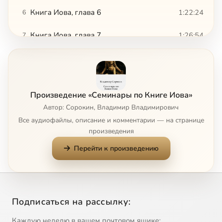
Книга Иова, глава 6
1:22:24
6
Книга Иова, глава 7
1:26:54
7
Книга Иова, глава 8
1:20:07
8
Книга Иова, глава 9
1:25:59
9
Произведение «Семинары по Книге Иова»
Книга Иова, глава 10
1:15:05
10
Автор: Сорокин, Владимир Владимирович
Все аудиофайлы, описание и комментарии — на странице
Книга Иова, глава 11
1:18:43
11
произведения
Перейти к произведению
Книга Иова, глава 12
1:27:02
12
Книга Иова, глава 13
1:10:10
13
Книга Иова, глава 14
1:18:01
14
Подписаться на рассылку:
Книга Иова, глава 15
1:27:19
15
Каждую неделю в вашем почтовом ящике: