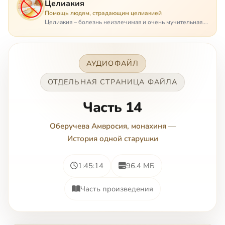
Целиакия
Помощь людям, страдающим целиакией
Целиакия – болезнь неизлечимая и очень мучительная.
При этом ею невозможно заразиться. Больной
целиакией страдает в одиночестве, не представляя
опасности ни для кого, кроме своих п…
АУДИОФАЙЛ
ОТДЕЛЬНАЯ СТРАНИЦА ФАЙЛА
Часть 14
Оберучева Амвросия, монахиня
—
История одной старушки
1:45:14
96.4 МБ
Часть произведения