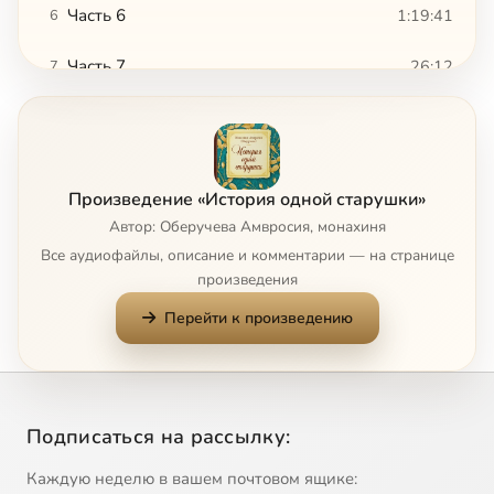
Часть 6
1:19:41
6
Часть 7
26:12
7
Часть 8
1:04:38
8
Часть 9
27:20
9
Произведение «История одной старушки»
Часть 10
56:21
10
Автор: Оберучева Амвросия, монахиня
Все аудиофайлы, описание и комментарии — на странице
Часть 11
2:14:19
11
произведения
Перейти к произведению
Часть 12
33:43
12
Часть 13
1:51:34
13
Часть 14
1:45:14
14
Сейчас
Подписаться на рассылку:
Часть 15
14:51
15
Каждую неделю в вашем почтовом ящике: