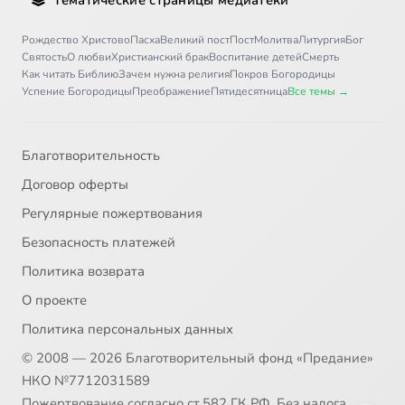
Рождество Христово
Пасха
Великий пост
Пост
Молитва
Литургия
Бог
Святость
О любви
Христианский брак
Воспитание детей
Смерть
Как читать Библию
Зачем нужна религия
Покров Богородицы
Успение Богородицы
Преображение
Пятидесятница
Все темы →
Благотворительность
Договор оферты
Регулярные пожертвования
Безопасность платежей
Политика возврата
О проекте
Политика персональных данных
© 2008 — 2026 Благотворительный фонд «Предание»
НКО №7712031589
Пожертвование согласно ст.582 ГК РФ. Без налога