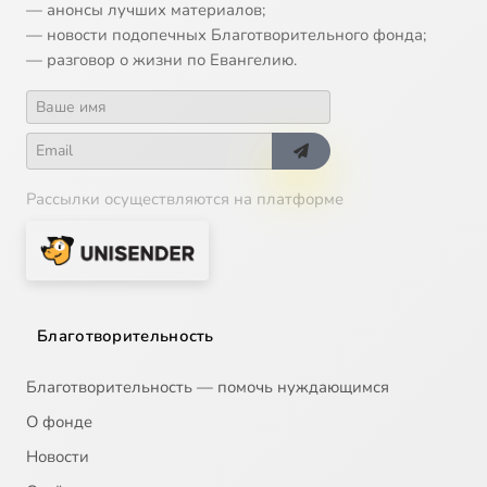
— анонсы лучших материалов;
Часть 16
1:42:52
16
— новости подопечных Благотворительного фонда;
— разговор о жизни по Евангелию.
Часть 17
1:56:53
17
Часть 18
2:05:39
18
Часть 19
1:56:53
19
Рассылки осуществляются на платформе
Часть 20
33:24
20
Благотворительность
Благотворительность — помочь нуждающимся
О фонде
Новости