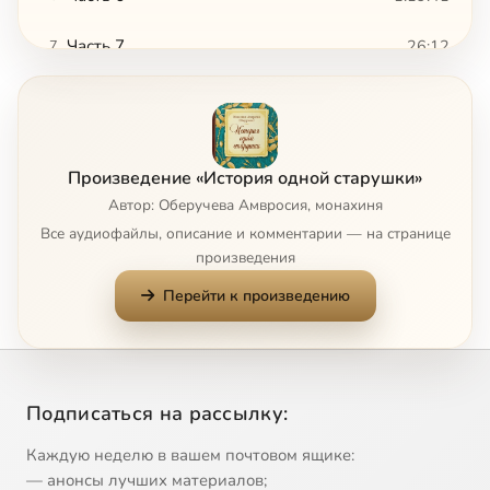
Часть 7
26:12
7
Часть 8
1:04:38
8
Часть 9
27:20
9
Произведение «История одной старушки»
Часть 10
56:21
10
Автор: Оберучева Амвросия, монахиня
Все аудиофайлы, описание и комментарии — на странице
Часть 11
2:14:19
11
произведения
Перейти к произведению
Часть 12
33:43
12
Часть 13
1:51:34
13
Часть 14
1:45:14
14
Подписаться на рассылку:
Часть 15
14:51
15
Каждую неделю в вашем почтовом ящике:
— анонсы лучших материалов;