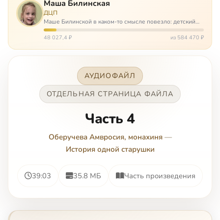
Маша Билинская
ДЦП
Маше Билинской в каком-то смысле повезло: детский
церебральный паралич зацепил её не очень сильно. Но
всё-таки есть диагноз и есть немалые проблемы – Маша
48 027,4 ₽
из 584 470 ₽
неправильно ходит, и от т…
АУДИОФАЙЛ
ОТДЕЛЬНАЯ СТРАНИЦА ФАЙЛА
Часть 4
Оберучева Амвросия, монахиня
—
История одной старушки
39:03
35.8 МБ
Часть произведения