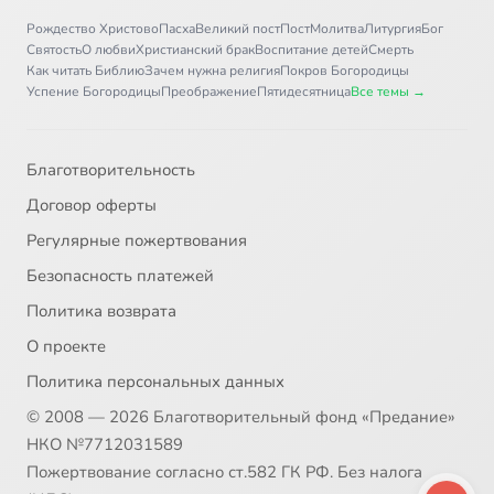
Рождество Христово
Пасха
Великий пост
Пост
Молитва
Литургия
Бог
Святость
О любви
Христианский брак
Воспитание детей
Смерть
Как читать Библию
Зачем нужна религия
Покров Богородицы
Успение Богородицы
Преображение
Пятидесятница
Все темы →
Благотворительность
Договор оферты
Регулярные пожертвования
Безопасность платежей
Политика возврата
О проекте
Политика персональных данных
© 2008 — 2026 Благотворительный фонд «Предание»
НКО №7712031589
Пожертвование согласно ст.582 ГК РФ. Без налога