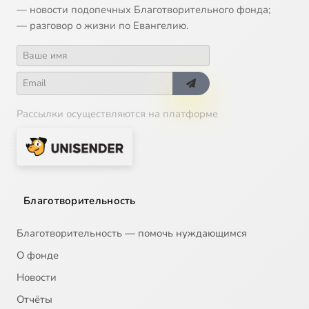
Часть 16
1:42:52
16
— новости подопечных Благотворительного фонда;
— разговор о жизни по Евангелию.
Часть 17
1:56:53
17
Часть 18
2:05:39
18
Часть 19
1:56:53
19
Рассылки осуществляются на платформе
Часть 20
33:24
20
Благотворительность
Благотворительность — помочь нуждающимся
О фонде
Новости
Отчёты