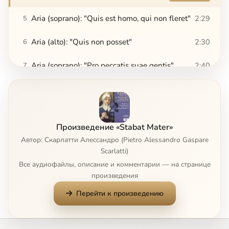
Aria (soprano): "Quis est homo, qui non fleret"
2:29
5
Aria (alto): "Quis non posset"
2:30
6
Aria (soprano): "Pro peccatis suae gentis"
2:40
7
Coro: "Vidit suum dulcem natum"
2:01
8
Aria (soprano): "Eja, Mater, fons amoris"
3:02
9
Произведение «Stabat Mater»
Aria (alto): "Sancta Mater, istud agas"
2:14
10
Автор: Скарлатти Алессандро (Pietro Alessandro Gaspare
Scarlatti)
Aria (soprano): "Fac, ut ardeat cor meum"
2:27
11
Все аудиофайлы, описание и комментарии — на странице
произведения
Coro (duet): "Tui nati vulnerati"
2:51
12
Перейти к произведению
Aria (alto): "Iuxta crucem tecum stare"
5:20
13