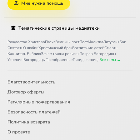
Мне нужна помощь
Тематические страницы медиатеки
Рождество Христово
Пасха
Великий пост
Пост
Молитва
Литургия
Бог
Святость
О любви
Христианский брак
Воспитание детей
Смерть
Как читать Библию
Зачем нужна религия
Покров Богородицы
Успение Богородицы
Преображение
Пятидесятница
Все темы →
Благотворительность
Договор оферты
Регулярные пожертвования
Безопасность платежей
Политика возврата
О проекте