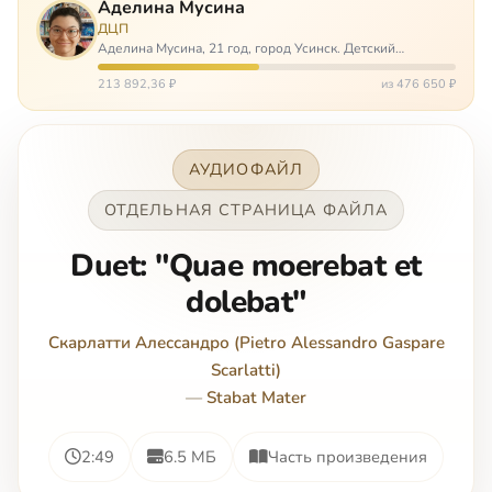
Аделина Мусина
ДЦП
Аделина Мусина, 21 год, город Усинск. Детский
церебральный паралич, передвигается на ходунках или
коляске. Аделине требуется помощь, чтобы ноги
213 892,36 ₽
из 476 650 ₽
окончательно не перестали слушаться…
АУДИОФАЙЛ
ОТДЕЛЬНАЯ СТРАНИЦА ФАЙЛА
Duet: "Quae moerebat et
dolebat"
Скарлатти Алессандро (Pietro Alessandro Gaspare
Scarlatti)
—
Stabat Mater
2:49
6.5 МБ
Часть произведения