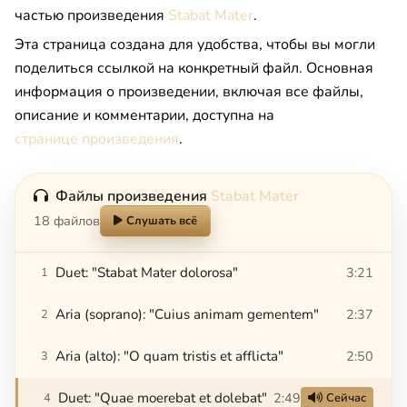
частью произведения
Stabat Mater
.
Эта страница создана для удобства, чтобы вы могли
поделиться ссылкой на конкретный файл. Основная
информация о произведении, включая все файлы,
описание и комментарии, доступна на
странице произведения
.
Файлы произведения
Stabat Mater
18 файлов
Слушать всё
Duet: "Stabat Mater dolorosa"
3:21
1
Aria (soprano): "Cuius animam gementem"
2:37
2
Aria (alto): "O quam tristis et afflicta"
2:50
3
Duet: "Quae moerebat et dolebat"
2:49
4
Сейчас