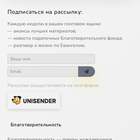
Aria (soprano): "Virgo virginum praeclara"
2:05
14
Подписаться на рассылку:
Arioso (alto): "Fac, ut portem Christi mortem"
1:16
15
Каждую неделю в вашем почтовом ящике:
Aria (soprano): "Inflammatus et accensus"
2:05
16
— анонсы лучших материалов;
— новости подопечных Благотворительного фонда;
Arioso (alto): "Fac me cruce custodiri"
0:52
17
— разговор о жизни по Евангелию.
Coro (duet): "Quando corpus morietur"
3:16
18
Рассылки осуществляются на платформе
Благотворительность
Благотворительность — помочь нуждающимся