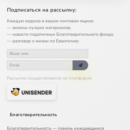
Подписаться на рассылку:
Arioso (alto): "Fac, ut portem Christi mortem"
1:16
15
Каждую неделю в вашем почтовом ящике:
Aria (soprano): "Inflammatus et accensus"
2:05
16
— анонсы лучших материалов;
— новости подопечных Благотворительного фонда;
Arioso (alto): "Fac me cruce custodiri"
0:52
17
— разговор о жизни по Евангелию.
Coro (duet): "Quando corpus morietur"
3:16
18
Рассылки осуществляются на платформе
Благотворительность
Благотворительность — помочь нуждающимся