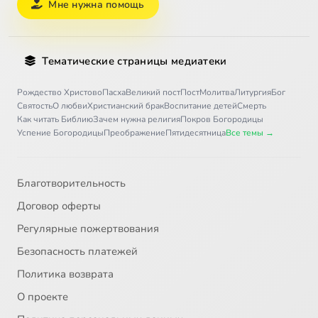
Мне нужна помощь
Тематические страницы медиатеки
Рождество Христово
Пасха
Великий пост
Пост
Молитва
Литургия
Бог
Святость
О любви
Христианский брак
Воспитание детей
Смерть
Как читать Библию
Зачем нужна религия
Покров Богородицы
Успение Богородицы
Преображение
Пятидесятница
Все темы →
Благотворительность
Договор оферты
Регулярные пожертвования
Безопасность платежей
Политика возврата
О проекте