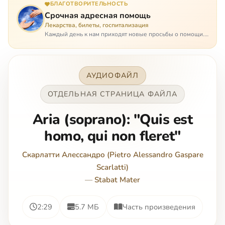
БЛАГОТВОРИТЕЛЬНОСТЬ
Срочная адресная помощь
Лекарства, билеты, госпитализация
Каждый день к нам приходят новые просьбы о помощи.
Часто оказывается, что помощь нужна даже не сегодня –
она нужна была вчера: в приеме лекарств образовался
недопустимый, опасный п…
АУДИОФАЙЛ
ОТДЕЛЬНАЯ СТРАНИЦА ФАЙЛА
Aria (soprano): "Quis est
homo, qui non fleret"
Скарлатти Алессандро (Pietro Alessandro Gaspare
Scarlatti)
—
Stabat Mater
2:29
5.7 МБ
Часть произведения