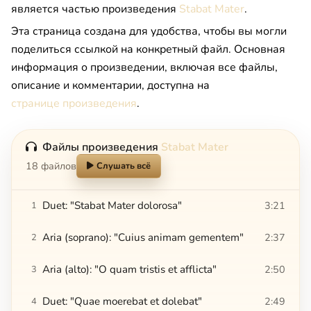
является частью произведения
Stabat Mater
.
Эта страница создана для удобства, чтобы вы могли
поделиться ссылкой на конкретный файл. Основная
информация о произведении, включая все файлы,
описание и комментарии, доступна на
странице произведения
.
Файлы произведения
Stabat Mater
18 файлов
Слушать всё
Duet: "Stabat Mater dolorosa"
3:21
1
Aria (soprano): "Cuius animam gementem"
2:37
2
Aria (alto): "O quam tristis et afflicta"
2:50
3
Duet: "Quae moerebat et dolebat"
2:49
4