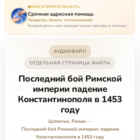
БЛАГОТВОРИТЕЛЬНОСТЬ
Срочная адресная помощь
Лекарства, билеты, госпитализация
Каждый день к нам приходят новые просьбы о помощи.
Часто оказывается, что помощь нужна даже не сегодня –
она нужна была вчера: в приеме лекарств образовался
недопустимый, опасный п…
АУДИОФАЙЛ
ОТДЕЛЬНАЯ СТРАНИЦА ФАЙЛА
Последний бой Римской
империи падение
Константинополя в 1453
году
Шляхтин, Роман
—
Последний бой Римской империи: падение
Константинополя в 1453 году