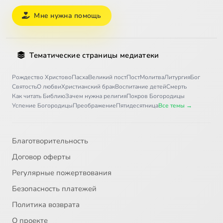
Мне нужна помощь
Тематические страницы медиатеки
Рождество Христово
Пасха
Великий пост
Пост
Молитва
Литургия
Бог
Святость
О любви
Христианский брак
Воспитание детей
Смерть
Как читать Библию
Зачем нужна религия
Покров Богородицы
Успение Богородицы
Преображение
Пятидесятница
Все темы →
Благотворительность
Договор оферты
Регулярные пожертвования
Безопасность платежей
Политика возврата
О проекте