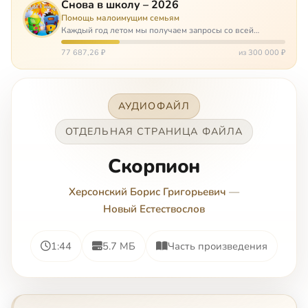
Снова в школу – 2026
Помощь малоимущим семьям
Каждый год летом мы получаем запросы со всей
России: помогите собраться в школу. Семьи с больными
детьми или родителями, семьи без пап или мам,
77 687,26 ₽
из 300 000 ₽
многодетные. Для многих из них покуп…
АУДИОФАЙЛ
ОТДЕЛЬНАЯ СТРАНИЦА ФАЙЛА
Скорпион
Херсонский Борис Григорьевич
—
Новый Естествослов
1:44
5.7 МБ
Часть произведения