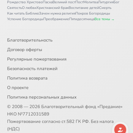
Рождество Христово
Пасха
Великий пост
Пост
Молитва
Литургия
Бог
Антилопа
1:40
36
Святость
О любви
Христианский брак
Воспитание детей
Смерть
Как читать Библию
Зачем нужна религия
Покров Богородицы
Слон
2:04
37
Успение Богородицы
Преображение
Пятидесятница
Все темы →
Пчела
1:30
38
Благотворительность
Крокодил
1:45
39
Договор оферты
Летучая мышь
0:58
40
Регулярные пожертвования
Безопасность платежей
Медведь
1:04
41
Политика возврата
Паук
0:43
42
О проекте
Политика персональных данных
Лебедь
0:59
43
© 2008 — 2026 Благотворительный фонд «Предание»
Василиск
1:38
44
НКО №7712031589
Пожертвование согласно ст.582 ГК РФ. Без налога
Овцы
1:23
45
(НДС)