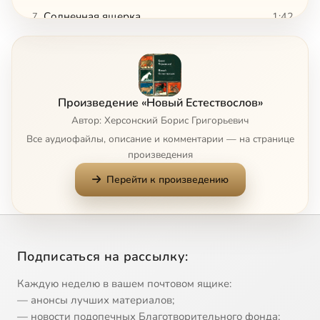
Солнечная ящерка
1:42
7
Лягушка
1:25
8
Лиса
1:23
9
Произведение «Новый Естествослов»
Попугай
1:07
10
Автор: Херсонский Борис Григорьевич
Все аудиофайлы, описание и комментарии — на странице
Ёж
1:04
11
произведения
Перейти к произведению
Муравьиный лев
0:51
12
Дятел
1:33
13
Мышь
1:29
14
Подписаться на рассылку:
Страус
1:05
15
Каждую неделю в вашем почтовом ящике:
— анонсы лучших материалов;
Баран
0:50
16
— новости подопечных Благотворительного фонда;