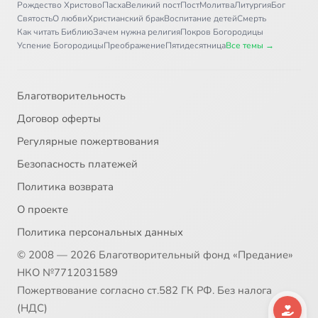
Рождество Христово
Пасха
Великий пост
Пост
Молитва
Литургия
Бог
Антилопа
1:40
36
Святость
О любви
Христианский брак
Воспитание детей
Смерть
Как читать Библию
Зачем нужна религия
Покров Богородицы
Слон
2:04
37
Успение Богородицы
Преображение
Пятидесятница
Все темы →
Пчела
1:30
38
Благотворительность
Крокодил
1:45
39
Договор оферты
Летучая мышь
0:58
40
Регулярные пожертвования
Безопасность платежей
Медведь
1:04
41
Политика возврата
Паук
0:43
42
О проекте
Политика персональных данных
Лебедь
0:59
43
© 2008 — 2026 Благотворительный фонд «Предание»
Василиск
1:38
44
НКО №7712031589
Пожертвование согласно ст.582 ГК РФ. Без налога
Овцы
1:23
45
(НДС)