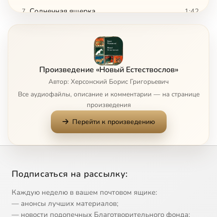
Солнечная ящерка
1:42
7
Лягушка
1:25
8
Лиса
1:23
9
Произведение «Новый Естествослов»
Попугай
1:07
10
Автор: Херсонский Борис Григорьевич
Все аудиофайлы, описание и комментарии — на странице
Ёж
1:04
11
произведения
Перейти к произведению
Муравьиный лев
0:51
12
Дятел
1:33
13
Мышь
1:29
14
Подписаться на рассылку:
Страус
1:05
15
Каждую неделю в вашем почтовом ящике:
— анонсы лучших материалов;
Баран
0:50
16
— новости подопечных Благотворительного фонда;