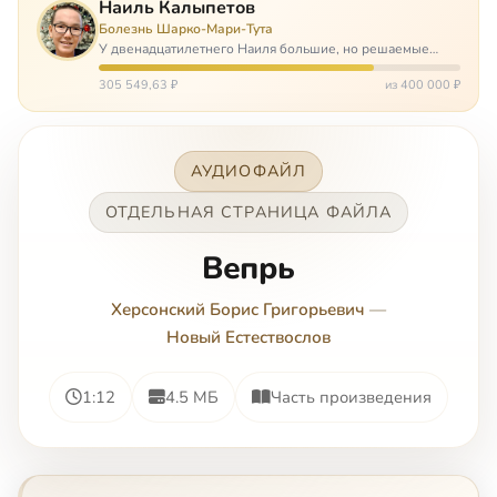
Наиль Калыпетов
Болезнь Шарко-Мари-Тута
У двенадцатилетнего Наиля большие, но решаемые
проблемы. Он болен редкой болезнью, которая ставит
перед ним множество непростых задача, угрожая в
305 549,63 ₽
из 400 000 ₽
противном случае парализацией и да…
АУДИОФАЙЛ
ОТДЕЛЬНАЯ СТРАНИЦА ФАЙЛА
Вепрь
Херсонский Борис Григорьевич
—
Новый Естествослов
1:12
4.5 МБ
Часть произведения