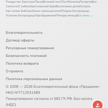
Рождество Христово
Пасха
Великий пост
Пост
Молитва
Литургия
Бог
Антилопа
1:40
36
Святость
О любви
Христианский брак
Воспитание детей
Смерть
Как читать Библию
Зачем нужна религия
Покров Богородицы
Слон
2:04
37
Успение Богородицы
Преображение
Пятидесятница
Все темы →
Пчела
1:30
38
Благотворительность
Крокодил
1:45
39
Договор оферты
Летучая мышь
0:58
40
Регулярные пожертвования
Безопасность платежей
Медведь
1:04
41
Политика возврата
Паук
0:43
42
О проекте
Политика персональных данных
Лебедь
0:59
43
© 2008 — 2026 Благотворительный фонд «Предание»
Василиск
1:38
44
НКО №7712031589
Пожертвование согласно ст.582 ГК РФ. Без налога
Овцы
1:23
45
(НДС)