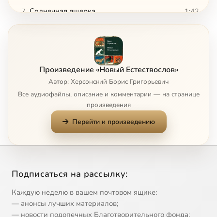
Солнечная ящерка
1:42
7
Лягушка
1:25
8
Лиса
1:23
9
Произведение «Новый Естествослов»
Попугай
1:07
10
Автор: Херсонский Борис Григорьевич
Все аудиофайлы, описание и комментарии — на странице
Ёж
1:04
11
произведения
Перейти к произведению
Муравьиный лев
0:51
12
Дятел
1:33
13
Мышь
1:29
14
Сейчас
Подписаться на рассылку:
Страус
1:05
15
Каждую неделю в вашем почтовом ящике:
— анонсы лучших материалов;
Баран
0:50
16
— новости подопечных Благотворительного фонда;