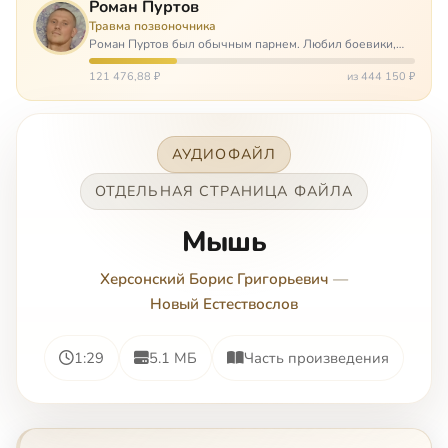
Роман Пуртов
Травма позвоночника
Роман Пуртов был обычным парнем. Любил боевики,
хорошие автомобили, был не дурак поиграть в комп,
любил жену и обожал дочь. А потом, будучи
121 476,88 ₽
из 444 150 ₽
пассажиром, разбился в автоаварии и тепе…
АУДИОФАЙЛ
ОТДЕЛЬНАЯ СТРАНИЦА ФАЙЛА
Мышь
Херсонский Борис Григорьевич
—
Новый Естествослов
1:29
5.1 МБ
Часть произведения