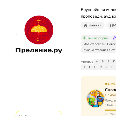
Крупнейшая колле
проповеди, аудио
Главная
М
Наш лекторий
Молитвословы. Богос
Предание.ру
Художественная лите
Авторы:
А
Б
В
Г
H
I
L
M
N
P
БЛА
Снова
Помощ
Каждый
с боль
них п
78 799,