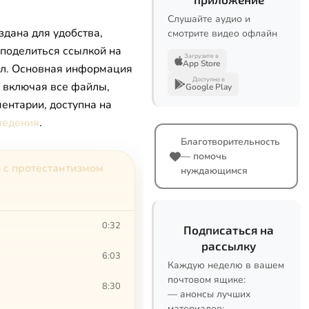
Слушайте аудио и
здана для удобства,
смотрите видео офлайн
 поделиться ссылкой на
Загрузите в
App Store
л. Основная информация
Доступно в
, включая все файлы,
Google Play
ентарии, доступна на
ведения
.
Благотворительность
— помочь
 с протестантизмом
нуждающимся
0:32
Подписаться на
рассылку
6:03
Каждую неделю в вашем
почтовом ящике:
8:30
— анонсы лучших
материалов;