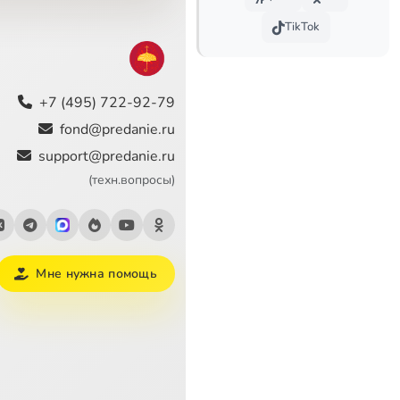
3:40
TikTok
1:57
2:46
+7 (495) 722-92-79
8:35
fond@predanie.ru
support@predanie.ru
5:07
(техн.вопросы)
4:51
7:38
Мне нужна помощь
3:25
12:46
2:38
1:31