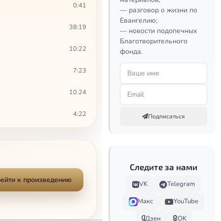
0:41
— разговор о жизни по
Евангелию;
38:19
— новости подопечных
Благотворительного
10:22
фонда.
7:23
10:24
4:22
Подписаться
10:45
7:54
Следите за нами
16:40
ейти к произведению
VK
Telegram
0:43
Макс
YouTube
Дзен
OK