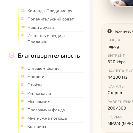
Команда Предание.ру
Попечительский совет
Наши друзья
Техничес
Известные люди о
КОДЕК
Предании
mjpeg
Благотворительность
БИТРЕЙТ
320 kbps
О нашем фонде
ЧАСТОТА ДИ
Новости
44100 Hz
Отчёты
КАНАЛЫ
Стерео
Им помогли
Мы помним
РАЗРЕШЕНИ
200×300
Программы фонда
ФОРМАТ
Мне нужна помощь
MP2/3 (MPEG 
Контакты