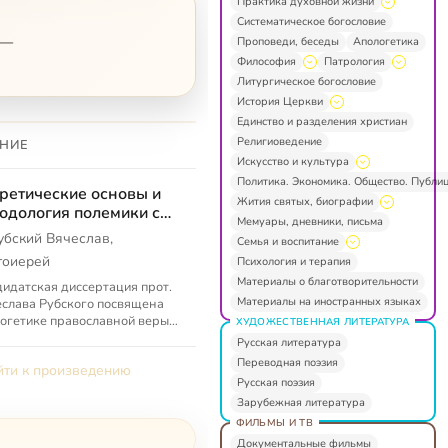
Практика духовной жизни
Систематическое богословие
—
Проповеди, беседы
Апологетика
Философия
Патрология
Литургическое богословие
История Церкви
Единство и разделения христиан
Религиоведение
НИЕ
Искусство и культура
Политика. Экономика. Общество. Публи
ретические основы и
Жития святых, биографии
одология полемики с
Мемуары, дневники, письма
тестантизмом
убский Вячеслав,
Семья и воспитание
тоиерей
Психология и терапия
Материалы о благотворительности
идатская диссертация прот.
Материалы на иностранных языках
слава Рубского посвящена
огетике православной веры
ХУДОЖЕСТВЕННАЯ ЛИТЕРАТУРА
д лицом протестантизма.
Русская литература
р описывает некорректные
Переводная поэзия
ти к произведению
.
Русская поэзия
Зарубежная литература
ФИЛЬМЫ И ТВ
Документальные фильмы