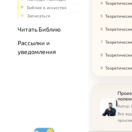
4
Теоретически
Библия в искусстве
Записаться
5
Теоретически
Читать Библию
6
Теоретически
Рассылки и
7
Теоретически
уведомления
8
Теоретически
9
Теоретически
10
Теоретически
Произ
11
Теоретически
полем
Автор: 
12
Теоретически
Все ау
13
Теоретически
произв