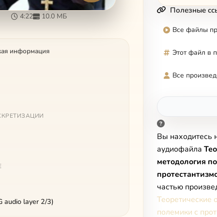
Полезные сс
4:22
10.0 МБ
Все файлы п
кая информация
Этот файл в 
Все произвед
СКРЕТИЗАЦИИ
Вы находитесь 
аудиофайла
Тео
методология п
Е
протестантизмо
частью произве
Теоретические 
audio layer 2/3)
полемики с про