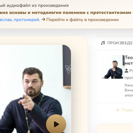
ый аудиофайл из произведения
кие основы и методология полемики с протестантизмом
еслав, протоиерей
.
Перейти к файлу в произведении
ПРОИЗВЕДЕ
Тео
мет
про
Р
про
Канд
Вяче
апол
пере
Авто
Перей
при..