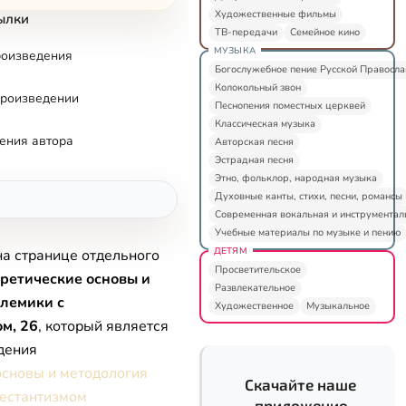
Художественные фильмы
ылки
ТВ-передачи
Семейное кино
МУЗЫКА
роизведения
Богослужебное пение Русской Правосл
Колокольный звон
произведении
Песнопения поместных церквей
Классическая музыка
ения автора
Авторская песня
Эстрадная песня
Этно, фольклор, народная музыка
Духовные канты, стихи, песни, романсы
Современная вокальная и инструментал
Учебные материалы по музыке и пению
ДЕТЯМ
на странице отдельного
Просветительское
ретические основы и
Развлекательное
олемики с
Художественное
Музыкальное
м, 26
, который является
дения
основы и методология
Скачайте наше
тестантизмом
приложение