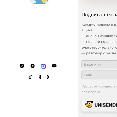
14
Теоретически
15
Теоретически
Подписаться н
16
Теоретически
Каждую неделю в в
ящике:
17
Теоретически
— анонсы лучших м
— новости подопеч
18
Теоретически
Благотворительного
— разговор о жизни
19
Теоретически
20
Теоретически
21
Теоретически
Рассылки осуществ
платформе
22
Теоретически
23
Теоретически
24
Теоретически