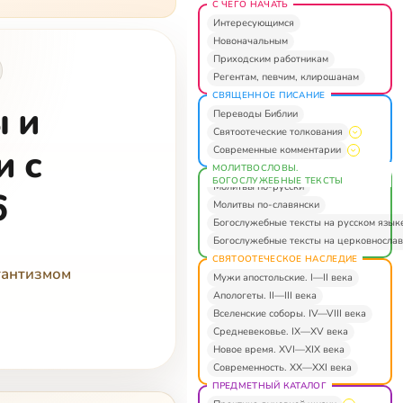
С ЧЕГО НАЧАТЬ
Интересующимся
Новоначальным
Приходским работникам
Регентам, певчим, клирошанам
СВЯЩЕННОЕ ПИСАНИЕ
ы и
Переводы Библии
Святоотеческие толкования
и с
Современные комментарии
МОЛИТВОСЛОВЫ.
БОГОСЛУЖЕБНЫЕ ТЕКСТЫ
Молитвы по-русски
6
Молитвы по-славянски
Богослужебные тексты на русском язык
Богослужебные тексты на церковнослав
СВЯТООТЕЧЕСКОЕ НАСЛЕДИЕ
тантизмом
Мужи апостольские. I—II века
Апологеты. II—III века
Вселенские соборы. IV—VIII века
Средневековье. IX—XV века
Новое время. XVI—XIX века
Современность. XX—XXI века
ПРЕДМЕТНЫЙ КАТАЛОГ