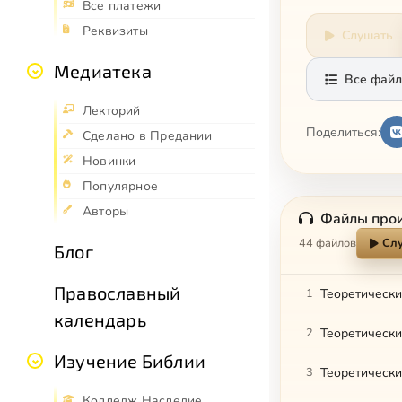
Все платежи
Реквизиты
Слушать
Медиатека
Все файл
Лекторий
Поделиться:
Сделано в Предании
Новинки
Популярное
Авторы
Файлы про
44 файлов
Слу
Блог
Православный
1
Теоретически
календарь
2
Теоретически
Изучение Библии
3
Теоретически
Колледж Наследие