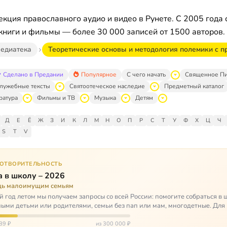
кция православного аудио и видео в Рунете. С 2005 года 
книги и фильмы — более 30 000 записей от 1500 авторов.
едиатека
Теоретические основы и методология полемики с пр
Сделано в Предании
Популярное
С чего начать
Священное П
лужебные тексты
Святоотеческое наследие
Предметный каталог
ратура
Фильмы и ТВ
Музыка
Детям
Д
Е
Ё
Ж
З
И
К
Л
М
Н
О
П
Р
С
Т
У
Ф
Х
Ц
Ч
S
T
V
ГОТВОРИТЕЛЬНОСТЬ
 в школу – 2026
ь малоимущим семьям
 год летом мы получаем запросы со всей России: помогите собраться в 
ными детьми или родителями, семьи без пап или мам, многодетные. Для
окуп…
89 ₽
из 300 000 ₽