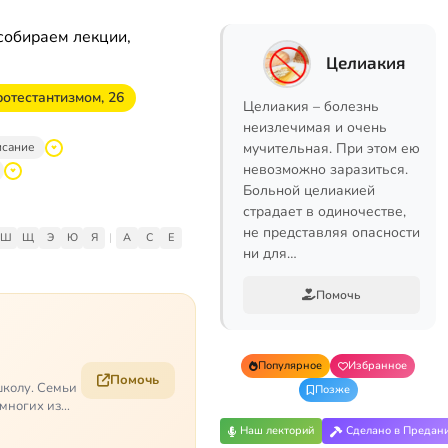
собираем лекции,
Целиакия
отестантизмом, 26
Целиакия – болезнь
неизлечимая и очень
исание
мучительная. При этом ею
невозможно заразиться.
Больной целиакией
страдает в одиночестве,
не представляя опасности
Ш
Щ
Э
Ю
Я
|
A
C
E
ни для…
Помочь
Популярное
Избранное
Помочь
школу. Семьи
Позже
 многих из
Наш лекторий
Сделано в Предан