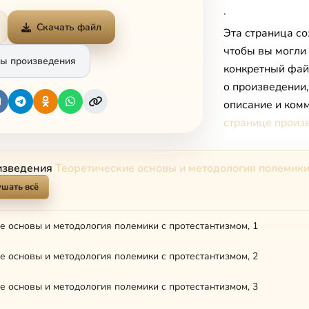
.
Скачать файл
Эта страница со
чтобы вы могли
ы произведения
конкретный фай
о произведении
описание и комм
странице произ
изведения
Теоретические основы и методология полемики
шать всё
е основы и методология полемики с протестантизмом, 1
е основы и методология полемики с протестантизмом, 2
е основы и методология полемики с протестантизмом, 3