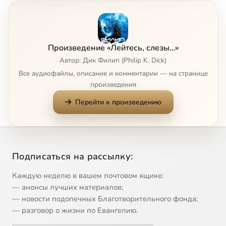
Глава 7
14:48
8
Глава 8
15:33
9
Произведение «Лейтесь, слезы…»
Глава 9
10:29
10
Автор: Дик Филип (Philip K. Dick)
Все аудиофайлы, описание и комментарии — на странице
Глава 10
17:11
11
произведения
Перейти к произведению
Глава 11
15:46
12
Глава 12
9:33
13
Глава 13
8:14
14
Подписаться на рассылку:
Глава 14
4:07
15
Каждую неделю в вашем почтовом ящике:
— анонсы лучших материалов;
Глава 15
5:39
16
— новости подопечных Благотворительного фонда;
— разговор о жизни по Евангелию.
Глава 16
14:02
17