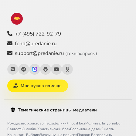
Глава 27
38:32
28
Глава 28
10:08
29
Сейчас
+7 (495) 722-92-79
fond@predanie.ru
support@predanie.ru
(техн.вопросы)
Мне нужна помощь
Тематические страницы медиатеки
Рождество Христово
Пасха
Великий пост
Пост
Молитва
Литургия
Бог
Святость
О любви
Христианский брак
Воспитание детей
Смерть
Как читать Библию
Зачем нужна религия
Покров Богородицы