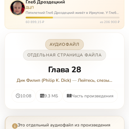
Глеб Дроздецкий
ДЦП
Пятилетний Глеб Дроздецкий живёт в Иркутске. У Глеба
ДЦП из-за перенесённого в младенчестве менингита,
но его положение осложняется эпилепсией, с которой
60 899,15 ₽
из 206 900 ₽
долгое время была невозмож…
АУДИОФАЙЛ
ОТДЕЛЬНАЯ СТРАНИЦА ФАЙЛА
Глава 28
Дик Филип (Philip K. Dick)
—
Лейтесь, слезы…
10:08
9.3 МБ
Часть произведения
Это отдельный аудиофайл из произведения