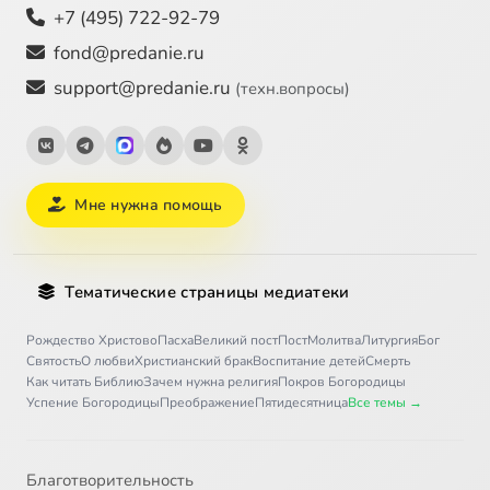
+7 (495) 722-92-79
fond@predanie.ru
support@predanie.ru
(техн.вопросы)
Мне нужна помощь
Тематические страницы медиатеки
Рождество Христово
Пасха
Великий пост
Пост
Молитва
Литургия
Бог
Святость
О любви
Христианский брак
Воспитание детей
Смерть
Как читать Библию
Зачем нужна религия
Покров Богородицы
Успение Богородицы
Преображение
Пятидесятница
Все темы →
Благотворительность