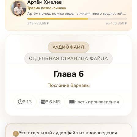
Артём Хмелев
Травма позвоночника
Артём молод, но уже видел в жизни много трудностей.
Он сирота, привык заботится о себе сам, но, когда
случилось несчастье, и он был парализован – остался на
248 773,68 ₽
из 406 350 ₽
попечении бабушки. И кр…
АУДИОФАЙЛ
ОТДЕЛЬНАЯ СТРАНИЦА ФАЙЛА
Глава 6
Послание Варнавы
6:13
8.6 МБ
Часть произведения
Это отдельный аудиофайл из произведения