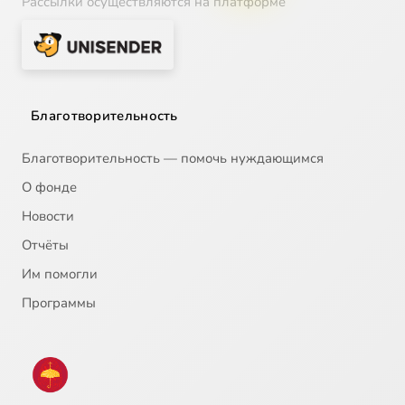
Рассылки осуществляются на платформе
Глава 18
1:06
19
Глава 19
4:44
20
Глава 20
2:06
21
Благотворительность
Глава 21
3:13
22
Благотворительность — помочь нуждающимся
О фонде
Новости
Отчёты
Им помогли
Программы