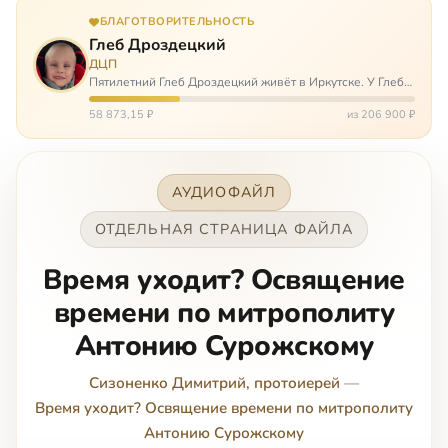
БЛАГОТВОРИТЕЛЬНОСТЬ
Глеб Дроздецкий
ДЦП
Пятилетний Глеб Дроздецкий живёт в Иркутске. У Глеба
ДЦП из-за перенесённого в младенчестве менингита,
но его положение осложняется эпилепсией, с которой
58 873,15 ₽
из 206 900 ₽
долгое время была невозмож…
АУДИОФАЙЛ
ОТДЕЛЬНАЯ СТРАНИЦА ФАЙЛА
Время уходит? Освящение
времени по митрополиту
Антонию Сурожскому
Сизоненко Димитрий, протоиерей
—
Время уходит? Освящение времени по митрополиту
Антонию Сурожскому