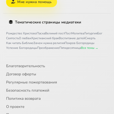
Мне нужна помощь
Тематические страницы медиатеки
Рождество Христово
Пасха
Великий пост
Пост
Молитва
Литургия
Бог
Святость
О любви
Христианский брак
Воспитание детей
Смерть
Как читать Библию
Зачем нужна религия
Покров Богородицы
Успение Богородицы
Преображение
Пятидесятница
Все темы →
Благотворительность
Договор оферты
Регулярные пожертвования
Безопасность платежей
Политика возврата
О проекте