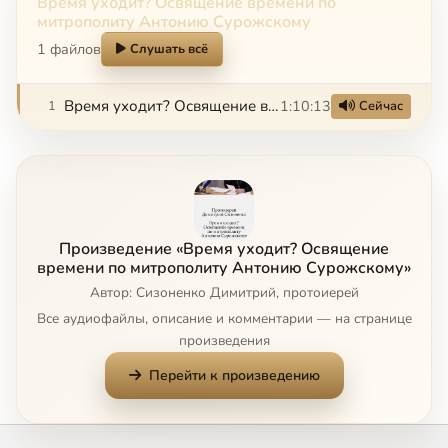
Время уходит? Освящение времени по
митрополиту Антонию Сурожскому
1 файлов
Слушать всё
Время уходит? Освящение времени по митрополиту Антонию Сурожскому
1:10:13
1
Сейчас
Произведение «Время уходит? Освящение
времени по митрополиту Антонию Сурожскому»
Автор: Сизоненко Димитрий, протоиерей
Все аудиофайлы, описание и комментарии — на странице
произведения
Перейти к произведению