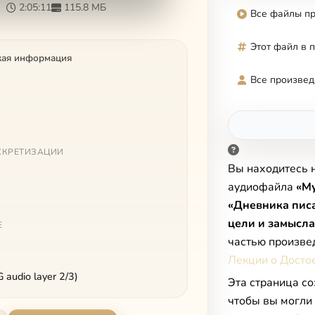
2:05:11
115.8 МБ
Все файлы п
Этот файл в 
кая информация
Все произвед
СКРЕТИЗАЦИИ
Вы находитесь 
аудиофайла
«Му
«Дневника писа
цели и замысла
Е
частью произве
Лекции о Досто
audio layer 2/3)
Эта страница со
чтобы вы могли