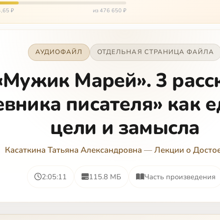
ться…
,65 ₽
из 476 650 ₽
АУДИОФАЙЛ
ОТДЕЛЬНАЯ СТРАНИЦА ФАЙЛА
«Мужик Марей». 3 расс
вника писателя» как е
цели и замысла
Касаткина Татьяна Александровна
—
Лекции о Досто
2:05:11
115.8 МБ
Часть произведения