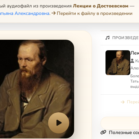
ный аудиофайл из произведения
Лекции о Достоевском
—
атьяна Александровна
.
Перейти к файлу в произведении
ПРОИЗВЕДЕ
Лек
К
Але
Боле
Тать
выда
хрис
пос
Перей
бого
Полезные сс