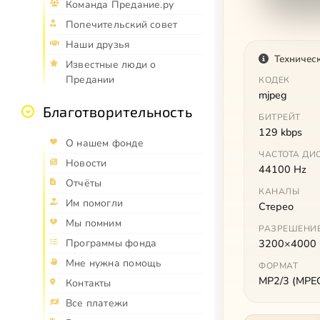
Команда Предание.ру
Попечительский совет
Наши друзья
Техничес
Известные люди о
Предании
КОДЕК
mjpeg
Благотворительность
БИТРЕЙТ
129 kbps
О нашем фонде
ЧАСТОТА ДИ
Новости
44100 Hz
Отчёты
КАНАЛЫ
Им помогли
Стерео
Мы помним
РАЗРЕШЕНИ
Программы фонда
3200×4000
Мне нужна помощь
ФОРМАТ
MP2/3 (MPEG 
Контакты
Все платежи