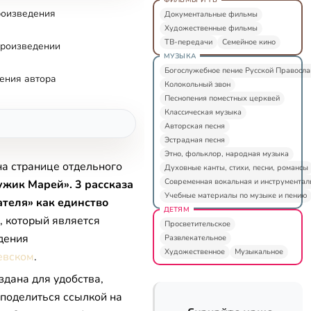
роизведения
Документальные фильмы
Художественные фильмы
ТВ-передачи
Семейное кино
произведении
МУЗЫКА
Богослужебное пение Русской Правосл
ения автора
Колокольный звон
Песнопения поместных церквей
Классическая музыка
Авторская песня
Эстрадная песня
Этно, фольклор, народная музыка
на странице отдельного
Духовные канты, стихи, песни, романсы
Современная вокальная и инструментал
жик Марей». 3 рассказа
Учебные материалы по музыке и пению
теля» как единство
ДЕТЯМ
, который является
Просветительское
дения
Развлекательное
Художественное
Музыкальное
евском
.
здана для удобства,
 поделиться ссылкой на