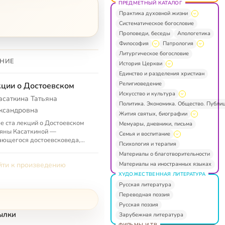
ПРЕДМЕТНЫЙ КАТАЛОГ
Практика духовной жизни
Систематическое богословие
Проповеди, беседы
Апологетика
Философия
Патрология
Литургическое богословие
НИЕ
История Церкви
Единство и разделения христиан
Религиоведение
ции о Достоевском
Искусство и культура
асаткина Татьяна
Политика. Экономика. Общество. Публи
ксандровна
Жития святых, биографии
е ста лекций о Достоевском
Мемуары, дневники, письма
яны Касаткиной —
Семья и воспитание
ющегося достоевсковеда,
Психология и терапия
тианского мыслителя. Лекции
Материалы о благотворительности
вящены философским и
Материалы на иностранных языках
ти к произведению
словским и...
ХУДОЖЕСТВЕННАЯ ЛИТЕРАТУРА
Русская литература
Переводная поэзия
Русская поэзия
ылки
Зарубежная литература
ФИЛЬМЫ И ТВ