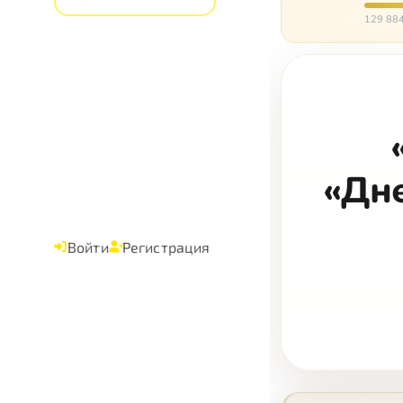
слуша
129 884
«Дне
Войти
Регистрация