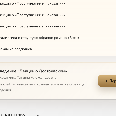
лекция о «Преступлении и наказании»
лекция о «Преступлении и наказании»
лекция о «Преступлении и наказании»
калипсиса в структуре образов романа «Бесы»
искам из подполья»
Достоевский сегодня
ведение «Лекции о Достоевском»
я история в «Неточке Незвановой»
 Касаткина Татьяна Александровна
Пер
«мышь»: «Записки из подполья»
диофайлы, описание и комментарии — на странице
едения
: эпиграф
 как попытка преодоления Лермонтова
а рассылку: