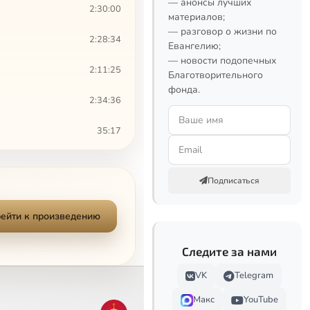
— анонсы лучших
2:30:00
материалов;
— разговор о жизни по
2:28:34
Евангелию;
— новости подопечных
2:11:25
Благотворительного
фонда.
2:34:36
35:17
1:01:01
Подписаться
28:34
ейти к произведению
31:41
Следите за нами
1:38:30
VK
Telegram
2:43:29
Макс
YouTube