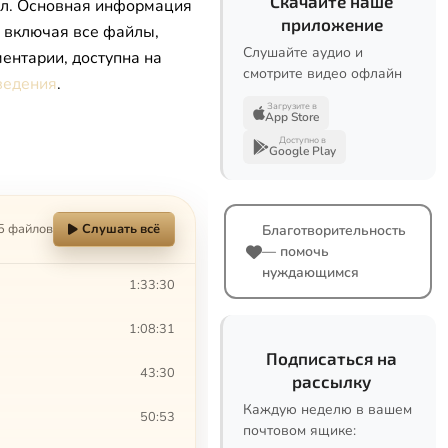
Скачайте наше
л. Основная информация
приложение
, включая все файлы,
Слушайте аудио и
ентарии, доступна на
смотрите видео офлайн
ведения
.
Загрузите в
App Store
Доступно в
Google Play
5 файлов
Слушать всё
Благотворительность
— помочь
нуждающимся
1:33:30
1:08:31
Подписаться на
43:30
рассылку
Каждую неделю в вашем
50:53
почтовом ящике: