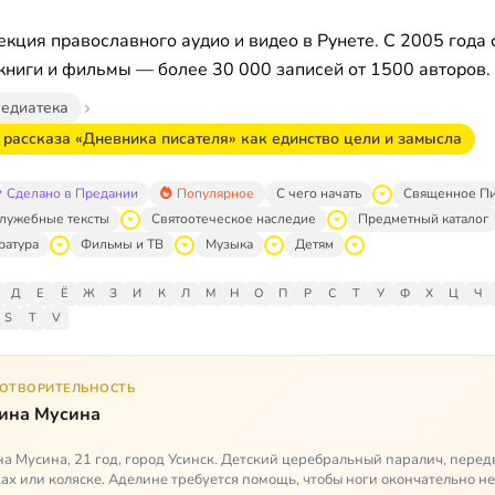
кция православного аудио и видео в Рунете. С 2005 года 
книги и фильмы — более 30 000 записей от 1500 авторов.
едиатека
 рассказа «Дневника писателя» как единство цели и замысла
Сделано в Предании
Популярное
С чего начать
Священное П
лужебные тексты
Святоотеческое наследие
Предметный каталог
ратура
Фильмы и ТВ
Музыка
Детям
Д
Е
Ё
Ж
З
И
К
Л
М
Н
О
П
Р
С
Т
У
Ф
Х
Ц
Ч
S
T
V
ГОТВОРИТЕЛЬНОСТЬ
ина Мусина
а Мусина, 21 год, город Усинск. Детский церебральный паралич, перед
ах или коляске. Аделине требуется помощь, чтобы ноги окончательно н