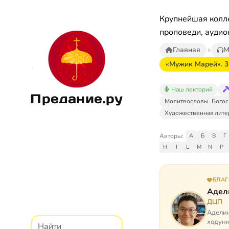
Крупнейшая колле
проповеди, аудио
Главная
М
«Мужик Марей». 3
Наш лекторий
Предание.ру
Молитвословы. Богос
Художественная лите
Авторы:
А
Б
В
Г
H
I
L
M
N
P
БЛА
Адел
ДЦП
Аделин
ходунк