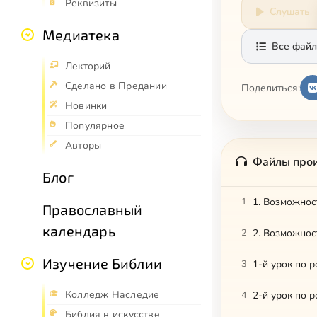
Реквизиты
Слушать
Медиатека
Все файл
Лекторий
Сделано в Предании
Поделиться:
Новинки
Популярное
Авторы
Файлы про
Блог
1
1. Возможнос
Православный
календарь
2
2. Возможнос
Изучение Библии
3
1-й урок по 
Колледж Наследие
4
2-й урок по 
Библия в искусстве