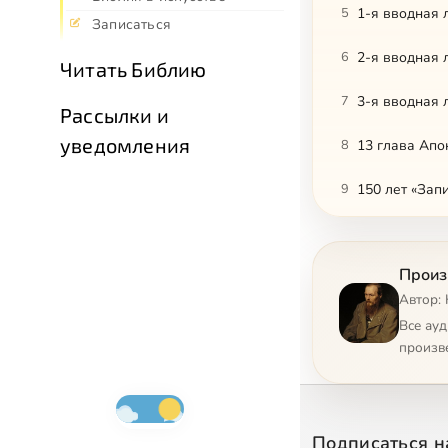
5
1-я вводная 
Записаться
6
2-я вводная 
Читать Библию
7
3-я вводная 
Рассылки и
уведомления
8
13 глава Апо
9
150 лет «Зап
10
Актуален ли 
Произ
11
Анагогическа
Автор:
12
«Аполлон» и 
Все ау
произв
13
«Белые ночи»
14
«Белые ночи»
Подписаться н