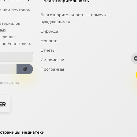
Благотворительность
: мечта и жизнь
ашем почтовом
Благотворительность — помочь
е смешного человека» в клубе «Восхождение»
нуждающимся
атериалов;
остоевского: проблемы понимания и описания
ных
О фонде
 фонда;
Новости
мазовы» как христианская система Достоевского
 по Евангелию.
Отчёты
сударство как идеалы общественной мысли Ф.М. Достоевского
Им помогли
сударство в миросозерцании Достоевского
Программы
ляются на
ы в «Записках из подполья»
тые цитаты и аллюзии в романе «Идиот»
ателя» 1876-1877 гг как целое. Вместо предисловия
 ад может стать раем в одно мгновение
 страницы медиатеки
и европейское искусство