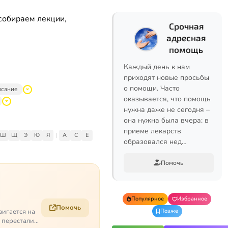
собираем лекции,
Срочная
адресная
помощь
Каждый день к нам
приходят новые просьбы
о помощи. Часто
исание
оказывается, что помощь
нужна даже не сегодня –
она нужна была вчера: в
приеме лекарств
Ш
Щ
Э
Ю
Я
|
A
C
E
образовался нед…
Помочь
Популярное
Избранное
Помочь
вигается на
Позже
е перестали