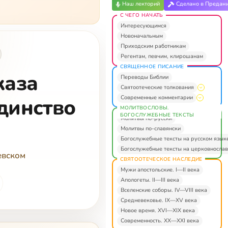
Наш лекторий
Сделано в Предан
С ЧЕГО НАЧАТЬ
Интересующимся
Новоначальным
Приходским работникам
Регентам, певчим, клирошанам
СВЯЩЕННОЕ ПИСАНИЕ
каза
Переводы Библии
Святоотеческие толкования
Современные комментарии
динство
МОЛИТВОСЛОВЫ.
БОГОСЛУЖЕБНЫЕ ТЕКСТЫ
Молитвы по-русски
Молитвы по-славянски
Богослужебные тексты на русском язык
Богослужебные тексты на церковнослав
евском
СВЯТООТЕЧЕСКОЕ НАСЛЕДИЕ
Мужи апостольские. I—II века
Апологеты. II—III века
Вселенские соборы. IV—VIII века
Средневековье. IX—XV века
Новое время. XVI—XIX века
Современность. XX—XXI века