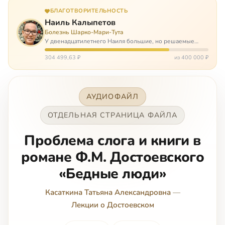
БЛАГОТВОРИТЕЛЬНОСТЬ
Наиль Калыпетов
Болезнь Шарко-Мари-Тута
У двенадцатилетнего Наиля большие, но решаемые
проблемы. Он болен редкой болезнью, которая ставит
перед ним множество непростых задача, угрожая в
304 499,63 ₽
из 400 000 ₽
противном случае парализацией и да…
АУДИОФАЙЛ
ОТДЕЛЬНАЯ СТРАНИЦА ФАЙЛА
Проблема слога и книги в
романе Ф.М. Достоевского
«Бедные люди»
Касаткина Татьяна Александровна
—
Лекции о Достоевском