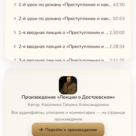
1-й урок по роману «Преступление и наказание»
43:30
3
2-й урок по роману «Преступление и наказание»
50:53
4
1-я вводная лекция о «Преступлении и наказании»
2:30:00
5
2-я вводная лекция о «Преступлении и наказании»
2:28:34
6
3-я вводная лекция о «Преступлении и наказании»
2:11:25
7
13 глава Апокалипсиса в структуре образов романа «Бесы»
2:34:36
8
150 лет «Запискам из подполья»
35:17
9
Произведение «Лекции о Достоевском»
Актуален ли Достоевский сегодня
1:01:01
10
Автор: Касаткина Татьяна Александровна
Все аудиофайлы, описание и комментарии — на странице
Анагогическая история в «Неточке Незвановой»
28:34
11
произведения
Перейти к произведению
«Аполлон» и «мышь»: «Записки из подполья»
31:41
12