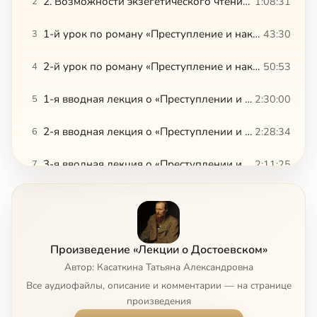
2. Возможности экзегетического чтения романа «Преступление и наказание»
1:08:31
2
1-й урок по роману «Преступление и наказание»
43:30
3
2-й урок по роману «Преступление и наказание»
50:53
4
1-я вводная лекция о «Преступлении и наказании»
2:30:00
5
2-я вводная лекция о «Преступлении и наказании»
2:28:34
6
3-я вводная лекция о «Преступлении и наказании»
2:11:25
7
13 глава Апокалипсиса в структуре образов романа «Бесы»
2:34:36
8
150 лет «Запискам из подполья»
35:17
9
Произведение «Лекции о Достоевском»
Актуален ли Достоевский сегодня
1:01:01
10
Автор: Касаткина Татьяна Александровна
Все аудиофайлы, описание и комментарии — на странице
Анагогическая история в «Неточке Незвановой»
28:34
11
произведения