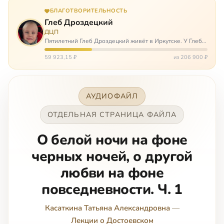
БЛАГОТВОРИТЕЛЬНОСТЬ
Глеб Дроздецкий
ДЦП
Пятилетний Глеб Дроздецкий живёт в Иркутске. У Глеба
ДЦП из-за перенесённого в младенчестве менингита,
но его положение осложняется эпилепсией, с которой
59 923,15 ₽
из 206 900 ₽
долгое время была невозмож…
АУДИОФАЙЛ
ОТДЕЛЬНАЯ СТРАНИЦА ФАЙЛА
О белой ночи на фоне
черных ночей, о другой
любви на фоне
повседневности. Ч. 1
Касаткина Татьяна Александровна
—
Лекции о Достоевском