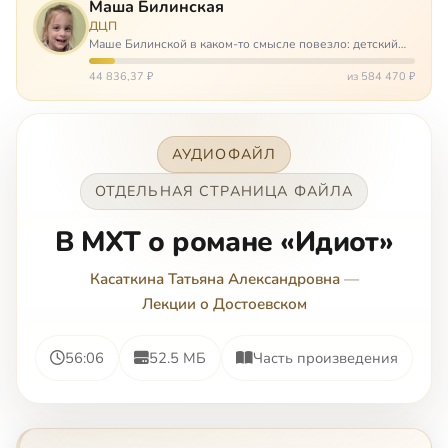
Маша Билинская
ДЦП
Маше Билинской в каком-то смысле повезло: детский
церебральный паралич зацепил её не очень сильно. Но
всё-таки есть диагноз и есть немалые проблемы – Маша
44 836,37 ₽
из 584 470 ₽
неправильно ходит, и от т…
АУДИОФАЙЛ
ОТДЕЛЬНАЯ СТРАНИЦА ФАЙЛА
В МХТ о романе «Идиот»
Касаткина Татьяна Александровна
—
Лекции о Достоевском
56:06
52.5 МБ
Часть произведения