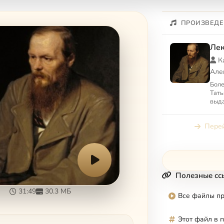
ПРОИЗВЕДЕ
Лек
К
Але
Боле
Тать
выда
хрис
пос
Перей
бого
Полезные сс
31:49
30.3 МБ
Все файлы п
Этот файл в 