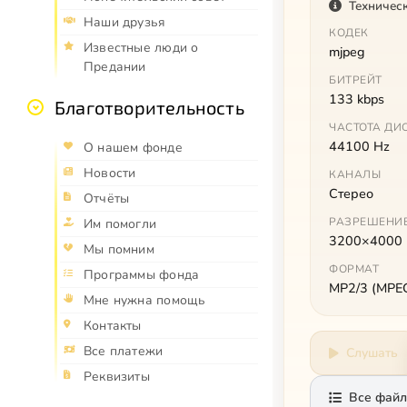
Техничес
Наши друзья
КОДЕК
Известные люди о
mjpeg
Предании
БИТРЕЙТ
133 kbps
Благотворительность
ЧАСТОТА ДИ
44100 Hz
О нашем фонде
Новости
КАНАЛЫ
Стерео
Отчёты
РАЗРЕШЕНИ
Им помогли
3200×4000
Мы помним
ФОРМАТ
Программы фонда
MP2/3 (MPEG 
Мне нужна помощь
Контакты
Все платежи
Слушать
Реквизиты
Все файл