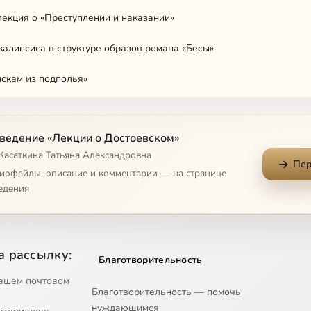
лекция о «Преступлении и наказании»
калипсиса в структуре образов романа «Бесы»
искам из подполья»
Достоевский сегодня
ведение «Лекции о Достоевском»
я история в «Неточке Незвановой»
 Касаткина Татьяна Александровна
Пер
«мышь»: «Записки из подполья»
диофайлы, описание и комментарии — на странице
едения
: эпиграф
 как попытка преодоления Лермонтова
а рассылку:
Благотворительность
: мечта и жизнь
ашем почтовом
Благотворительность — помочь
е смешного человека» в клубе «Восхождение»
нуждающимся