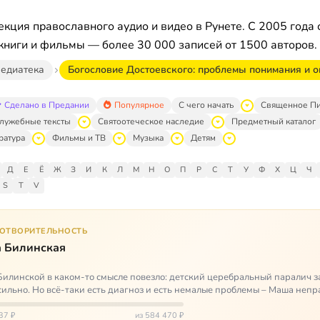
кция православного аудио и видео в Рунете. С 2005 года 
книги и фильмы — более 30 000 записей от 1500 авторов.
едиатека
Богословие Достоевского: проблемы понимания и 
Сделано в Предании
Популярное
С чего начать
Священное П
лужебные тексты
Святоотеческое наследие
Предметный каталог
ратура
Фильмы и ТВ
Музыка
Детям
Д
Е
Ё
Ж
З
И
К
Л
М
Н
О
П
Р
С
Т
У
Ф
Х
Ц
Ч
S
T
V
ГОТВОРИТЕЛЬНОСТЬ
 Билинская
илинской в каком-то смысле повезло: детский церебральный паралич з
сильно. Но всё-таки есть диагноз и есть немалые проблемы – Маша неп
и от т…
37 ₽
из 584 470 ₽