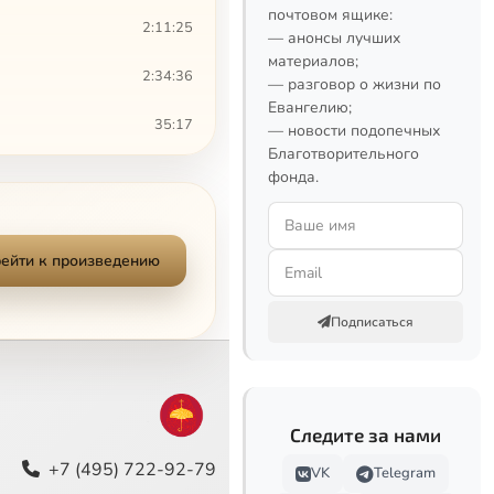
почтовом ящике:
2:11:25
— анонсы лучших
материалов;
2:34:36
— разговор о жизни по
Евангелию;
35:17
— новости подопечных
Благотворительного
1:01:01
фонда.
28:34
ейти к произведению
31:41
1:38:30
Подписаться
2:43:29
1:32:13
Следите за нами
2:46:28
+7 (495) 722-92-79
VK
Telegram