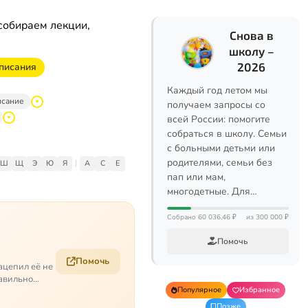
собираем лекции,
Снова в
школу –
2026
описания
Каждый год летом мы
исание
получаем запросы со
всей России: помогите
собраться в школу. Семьи
с больными детьми или
родителями, семьи без
Ш
Щ
Э
Ю
Я
|
A
C
E
пап или мам,
многодетные. Для…
Собрано 60 036,46 ₽
из 300 000 ₽
Помочь
Помочь
ацепил её не
равильно
Популярное
Избранное
Позже