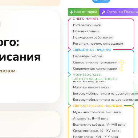
Наш лекторий
Сделано в Предан
С ЧЕГО НАЧАТЬ
Интересующимся
Новоначальным
го:
Приходским работникам
Регентам, певчим, клирошанам
СВЯЩЕННОЕ ПИСАНИЕ
исания
Переводы Библии
Святоотеческие толкования
Современные комментарии
евском
МОЛИТВОСЛОВЫ.
БОГОСЛУЖЕБНЫЕ ТЕКСТЫ
Молитвы по-русски
Молитвы по-славянски
Богослужебные тексты на русском язык
Богослужебные тексты на церковнослав
СВЯТООТЕЧЕСКОЕ НАСЛЕДИЕ
Мужи апостольские. I—II века
Апологеты. II—III века
Вселенские соборы. IV—VIII века
Средневековье. IX—XV века
Новое время. XVI—XIX века