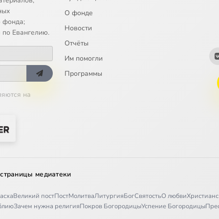
атериалов;
Достоевского: проблемы понимания и описания
ных
О фонде
 фонда;
Новости
мазовы» как христианская система Достоевского
 по Евангелию.
Отчёты
сударство как идеалы общественной мысли Ф.М. Достоевского
Им помогли
сударство в миросозерцании Достоевского
Программы
ляются на
ы в «Записках из подполья»
тые цитаты и аллюзии в романе «Идиот»
ателя» 1876-1877 гг как целое. Вместо предисловия
 ад может стать раем в одно мгновение
 страницы медиатеки
и европейское искусство
асха
Великий пост
Пост
Молитва
Литургия
Бог
Святость
О любви
Христианс
и Ларс фон Триер: язык, которым искусство говорит о Боге
иблию
Зачем нужна религия
Покров Богородицы
Успение Богородицы
Пре