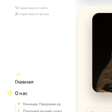
Старая версия сайта
Старая версия фонда
Главная
О нас
Команда Предание.ру
Попечительский совет