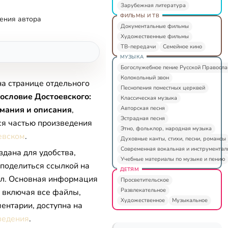
Зарубежная литература
ФИЛЬМЫ И ТВ
ения автора
Документальные фильмы
Художественные фильмы
ТВ-передачи
Семейное кино
МУЗЫКА
Богослужебное пение Русской Правосл
Колокольный звон
на странице отдельного
Песнопения поместных церквей
ословие Достоевского:
Классическая музыка
Авторская песня
мания и описания
,
Эстрадная песня
ся частью произведения
Этно, фольклор, народная музыка
евском
.
Духовные канты, стихи, песни, романсы
Современная вокальная и инструментал
здана для удобства,
Учебные материалы по музыке и пению
 поделиться ссылкой на
ДЕТЯМ
л. Основная информация
Просветительское
Развлекательное
, включая все файлы,
Художественное
Музыкальное
ентарии, доступна на
ведения
.