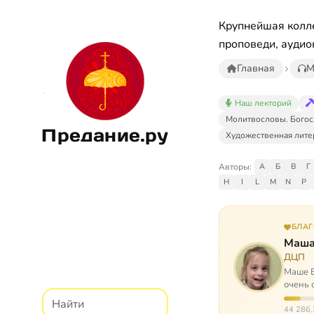
Крупнейшая колле
проповеди, аудио
Главная
М
Наш лекторий
Молитвословы. Богос
Предание.ру
Художественная лите
Авторы:
А
Б
В
Г
H
I
L
M
N
P
БЛА
Маша
ДЦП
Маше Б
очень 
ходит, 
44 286,