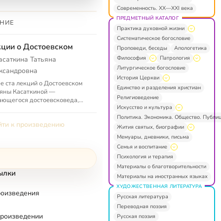
Современность. XX—XXI века
ПРЕДМЕТНЫЙ КАТАЛОГ
НИЕ
Практика духовной жизни
Систематическое богословие
ции о Достоевском
Проповеди, беседы
Апологетика
Философия
Патрология
асаткина Татьяна
Литургическое богословие
ксандровна
История Церкви
е ста лекций о Достоевском
Единство и разделения христиан
яны Касаткиной —
Религиоведение
ющегося достоевсковеда,
Искусство и культура
тианского мыслителя. Лекции
вящены философским и
Политика. Экономика. Общество. Публи
ти к произведению
словским и...
Жития святых, биографии
Мемуары, дневники, письма
Семья и воспитание
Психология и терапия
Материалы о благотворительности
ылки
Материалы на иностранных языках
ХУДОЖЕСТВЕННАЯ ЛИТЕРАТУРА
роизведения
Русская литература
Переводная поэзия
произведении
Русская поэзия