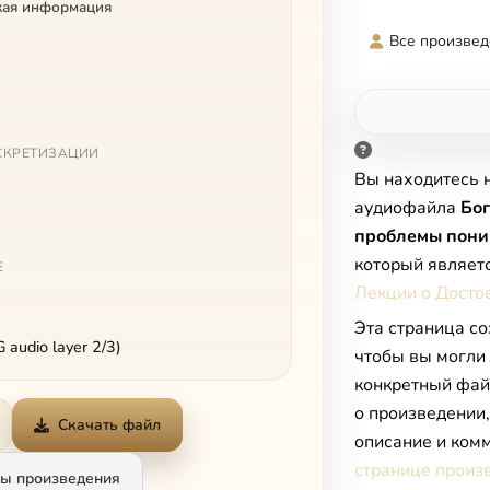
кая информация
Все произвед
СКРЕТИЗАЦИИ
Вы находитесь 
аудиофайла
Бог
проблемы пони
который являет
Е
Лекции о Досто
Эта страница со
audio layer 2/3)
чтобы вы могли
конкретный фай
о произведении
Скачать файл
описание и комм
странице произ
ы произведения