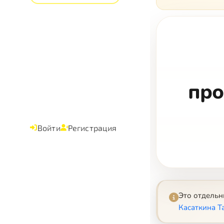
про
Войти
Регистрация
Это отдель
Касаткина Т