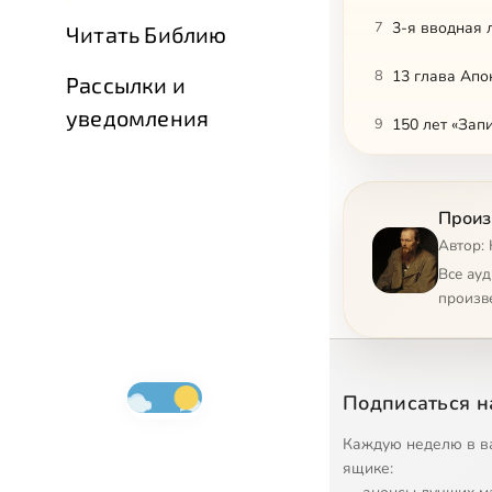
7
3-я вводная 
Читать Библию
8
13 глава Апо
Рассылки и
уведомления
9
150 лет «Зап
10
Актуален ли 
Произ
11
Анагогическа
Автор:
12
«Аполлон» и 
Все ау
произв
13
«Белые ночи»
14
«Белые ночи»
Подписаться н
15
«Белые ночи»
Каждую неделю в в
16
Беседа о «Сн
ящике: