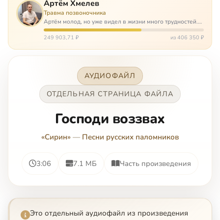
Артём Хмелев
Травма позвоночника
Артём молод, но уже видел в жизни много трудностей.
Он сирота, привык заботится о себе сам, но, когда
случилось несчастье, и он был парализован – остался на
249 903,71 ₽
из 406 350 ₽
попечении бабушки. И кр…
АУДИОФАЙЛ
ОТДЕЛЬНАЯ СТРАНИЦА ФАЙЛА
Господи воззвах
«Сирин»
—
Песни русских паломников
3:06
7.1 МБ
Часть произведения
Это отдельный аудиофайл из произведения