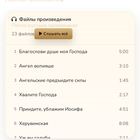
Файлы произведения
Песни русских паломников
23 файлов
Слушать всё
Благослови душе моя Господа
5:00
1
Ангел вопияше
3:10
2
Ангельские предъидите силы
1:45
3
Хвалите Господа
2:17
4
Приидите, ублажим Иосифа
4:51
5
Херувимская
8:08
6
Уж вы голуби
2:11
7