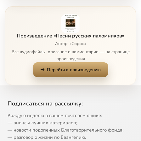
Господи воззвах
3:06
8
Сейчас
Рождество Твое
2:03
9
Произведение «Песни русских паломников»
Днесь Христос в Вифлееме рождается
5:36
10
Автор: «Сирин»
Все аудиофайлы, описание и комментарии — на странице
Велие и преславное чудо
1:33
11
произведения
Перейти к произведению
Нова радость настала
1:22
12
Царь Ирод : Избиение младенцев
0:59
13
Дар Божий (Пресветый ангел мой Господень / My most bright angel of the Lord)
1:50
14
Подписаться на рассылку:
Какая радость
0:46
15
Каждую неделю в вашем почтовом ящике:
— анонсы лучших материалов;
Слава буди в вышних Богу
2:19
16
— новости подопечных Благотворительного фонда;
— разговор о жизни по Евангелию.