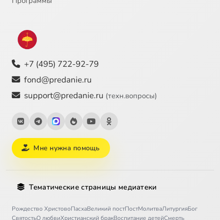
Программы
+7 (495) 722-92-79
fond@predanie.ru
support@predanie.ru
(техн.вопросы)
Мне нужна помощь
Тематические страницы медиатеки
Рождество Христово
Пасха
Великий пост
Пост
Молитва
Литургия
Бог
Святость
О любви
Христианский брак
Воспитание детей
Смерть