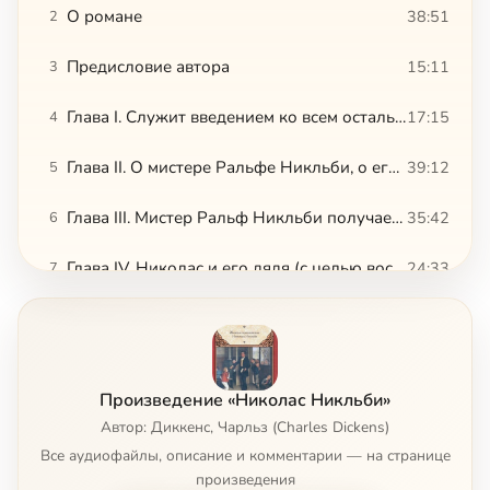
О романе
38:51
2
Предисловие автора
15:11
3
Глава I. Служит введением ко всем остальным
17:15
4
Глава II. О мистере Ральфе Никльби, о его конторе, о его предприятиях и о великой акционерной компании, имеющей огромное значение для , всей нации
39:12
5
Глава III. Мистер Ральф Никльби получает плохие вести о своем брате, но мужественно переносит доставленное ему сообщение. Читатель узнает о том, какое расположение почувствовал он к Николасу, который в этой главе появляется, и с какою добротою предложил н
35:42
6
Глава IV. Николас и его дядя (с целью воспользоваться без промедлений счастливым случаем) наносят визит мистеру Уэкфорду Сквирсу, владельцу школы в Йоркшире
24:33
7
Глава IV. Николас и его дядя (с целью воспользоваться без промедлений счастливым случаем) наносят визит мистеру Уэкфорду Сквирсу, владельцу школы в Йоркшире
16:46
8
Глава V. Николас отправляется в Йоркшир. О его отъезде и попутчиках и о том, что постигло их в дороге
34:02
9
Произведение «Николас Никльби»
Глава VI, в которой происшествие, упомянутое в предшествующей главе, дает возможность двум джентльменам состязаться друг с другом, рассказывая истории
29:49
10
Автор: Диккенс, Чарльз (Charles Dickens)
Все аудиофайлы, описание и комментарии — на странице
Глава VI, в которой происшествие, упомянутое в предшествующей главе, дает возможность двум джентльменам состязаться друг с другом, рассказывая истории
22:16
11
произведения