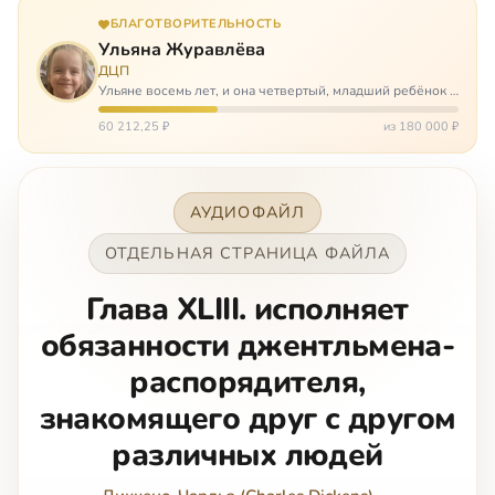
БЛАГОТВОРИТЕЛЬНОСТЬ
Ульяна Журавлёва
ДЦП
Ульяне восемь лет, и она четвертый, младший ребёнок в
многодетной семье. И с самого рождения Ульяну лечат.
Несколько операций, ежедневные процедуры,
60 212,25 ₽
из 180 000 ₽
длительные реабилитации и беско…
АУДИОФАЙЛ
ОТДЕЛЬНАЯ СТРАНИЦА ФАЙЛА
Глава XLIII. исполняет
обязанности джентльмена-
распорядителя,
знакомящего друг с другом
различных людей