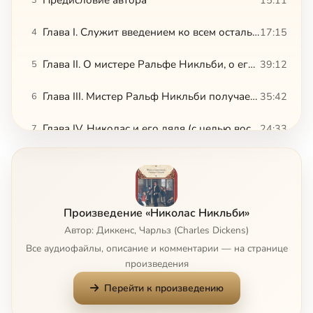
Глава I. Служит введением ко всем остальным
17:15
4
Глава II. О мистере Ральфе Никльби, о его конторе, о его предприятиях и о великой акционерной компании, имеющей огромное значение для , всей нации
39:12
5
Глава III. Мистер Ральф Никльби получает плохие вести о своем брате, но мужественно переносит доставленное ему сообщение. Читатель узнает о том, какое расположение почувствовал он к Николасу, который в этой главе появляется, и с какою добротою предложил н
35:42
6
Глава IV. Николас и его дядя (с целью воспользоваться без промедлений счастливым случаем) наносят визит мистеру Уэкфорду Сквирсу, владельцу школы в Йоркшире
24:33
7
Глава IV. Николас и его дядя (с целью воспользоваться без промедлений счастливым случаем) наносят визит мистеру Уэкфорду Сквирсу, владельцу школы в Йоркшире
16:46
8
Глава V. Николас отправляется в Йоркшир. О его отъезде и попутчиках и о том, что постигло их в дороге
34:02
9
Произведение «Николас Никльби»
Глава VI, в которой происшествие, упомянутое в предшествующей главе, дает возможность двум джентльменам состязаться друг с другом, рассказывая истории
29:49
10
Автор: Диккенс, Чарльз (Charles Dickens)
Все аудиофайлы, описание и комментарии — на странице
Глава VI, в которой происшествие, упомянутое в предшествующей главе, дает возможность двум джентльменам состязаться друг с другом, рассказывая истории
22:16
11
произведения
Перейти к произведению
Глава VI, в которой происшествие, упомянутое в предшествующей главе, дает возможность двум джентльменам состязаться друг с другом, рассказывая истории
24:37
12