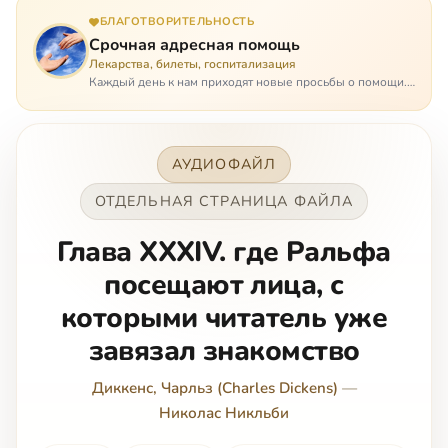
БЛАГОТВОРИТЕЛЬНОСТЬ
Срочная адресная помощь
Лекарства, билеты, госпитализация
Каждый день к нам приходят новые просьбы о помощи.
Часто оказывается, что помощь нужна даже не сегодня –
она нужна была вчера: в приеме лекарств образовался
недопустимый, опасный п…
АУДИОФАЙЛ
ОТДЕЛЬНАЯ СТРАНИЦА ФАЙЛА
Глава XXXIV. где Ральфа
посещают лица, с
которыми читатель уже
завязал знакомство
Диккенс, Чарльз (Charles Dickens)
—
Николас Никльби