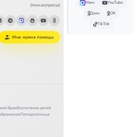
Макс
YouTube
19:37
(техн.вопросы)
Дзен
OK
9:00
TikTok
17:26
Мне нужна помощь
12:35
26:09
26:15
26:40
12:17
кий брак
Воспитание детей
14:48
ображение
Пятидесятница
19:05