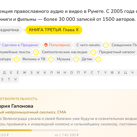
кция православного аудио и видео в Рунете. С 2005 года 
книги и фильмы — более 30 000 записей от 1500 авторов.
едиатека
КНИГА ТРЕТЬЯ. Глава X
Сделано в Предании
Популярное
С чего начать
Священное П
лужебные тексты
Святоотеческое наследие
Предметный каталог
ратура
Фильмы и ТВ
Музыка
Детям
Д
Е
Ё
Ж
З
И
К
Л
М
Н
О
П
Р
С
Т
У
Ф
Х
Ц
Ч
S
T
V
ГОТВОРИТЕЛЬНОСТЬ
ория Гапонова
ый нейромышечный сколиоз, СМА
з Зеленограда узнала о своей болезни уже будучи в сознательном возрас
сь привыкать к инвалидной коляске и сильнейшему сколиозу, постоянн
щей беспом…
,03 ₽
из 1 745 200 ₽