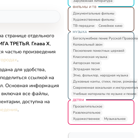
Зарубежная литература
ФИЛЬМЫ И ТВ
Документальные фильмы
Художественные фильмы
ТВ-передачи
Семейное кино
МУЗЫКА
на странице отдельного
Богослужебное пение Русской Правосл
ГА ТРЕТЬЯ. Глава X
,
Колокольный звон
Песнопения поместных церквей
ся частью произведения
Классическая музыка
городах
.
Авторская песня
здана для удобства,
Эстрадная песня
Этно, фольклор, народная музыка
 поделиться ссылкой на
Духовные канты, стихи, песни, романсы
л. Основная информация
Современная вокальная и инструментал
, включая все файлы,
Учебные материалы по музыке и пению
ДЕТЯМ
ентарии, доступна на
Просветительское
ведения
.
Развлекательное
Художественное
Музыкальное