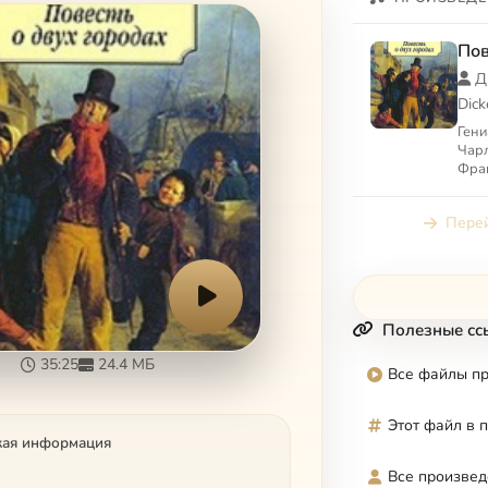
Пов
Д
Dick
Гени
Чарл
Фра
тира
это 
Перей
анг..
Полезные сс
35:25
24.4 МБ
Все файлы п
Этот файл в 
кая информация
Все произвед