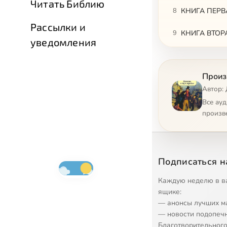
Читать Библию
8
КНИГА ПЕРВА
Рассылки и
9
КНИГА ВТОРАЯ
уведомления
10
КНИГА ВТОРАЯ
Произ
11
КНИГА ВТОРАЯ
Автор: 
12
КНИГА ВТОРА
Все ау
произв
13
КНИГА ВТОРА
14
КНИГА ВТОРА
Подписаться н
15
КНИГА ВТОРАЯ
Каждую неделю в в
16
КНИГА ВТОРАЯ
ящике:
— анонсы лучших м
17
КНИГА ВТОРА
— новости подопеч
Благотворительного