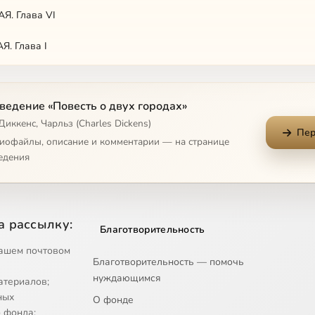
Я. Глава VI
. Глава I
. Глава II
ведение «Повесть о двух городах»
. Глава III
Диккенс, Чарльз (Charles Dickens)
Пер
Я. Глава IV
диофайлы, описание и комментарии — на странице
едения
Я. Глава V
Я. Глава VI
а рассылку:
Благотворительность
. Глава VII
ашем почтовом
Благотворительность — помочь
. Глава VIII
нуждающимся
атериалов;
Я. Глава IX
ных
О фонде
 фонда;