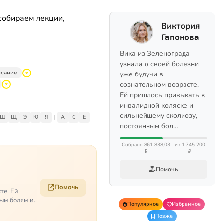
собираем лекции,
Виктория
Гапонова
Вика из Зеленограда
узнала о своей болезни
исание
уже будучи в
сознательном возрасте.
Ей пришлось привыкать к
инвалидной коляске и
сильнейшему сколиозу,
Ш
Щ
Э
Ю
Я
|
A
C
E
постоянным бол…
Собрано 861 838,03
из 1 745 200
₽
₽
Помочь
Помочь
те. Ей
ым болям и
Популярное
Избранное
Позже