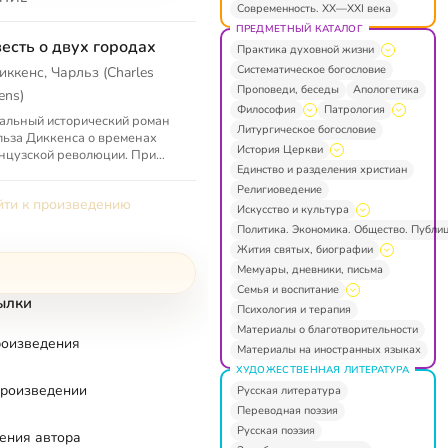
Современность. XX—XXI века
ПРЕДМЕТНЫЙ КАТАЛОГ
есть о двух городах
Практика духовной жизни
Систематическое богословие
иккенс, Чарльз (Charles
Проповеди, беседы
Апологетика
ens)
Философия
Патрология
альный исторический роман
Литургическое богословие
ьза Диккенса о временах
История Церкви
нцузской революции. При
Единство и разделения христиан
же в 200 млн экземпляров
не только самое популярное в
Религиоведение
ти к произведению
.
Искусство и культура
Политика. Экономика. Общество. Публи
Жития святых, биографии
Мемуары, дневники, письма
Семья и воспитание
ылки
Психология и терапия
Материалы о благотворительности
роизведения
Материалы на иностранных языках
ХУДОЖЕСТВЕННАЯ ЛИТЕРАТУРА
произведении
Русская литература
Переводная поэзия
Русская поэзия
ения автора