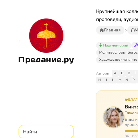
Крупнейшая колле
проповеди, аудио
Главная
М
Наш лекторий
Молитвословы. Богос
Предание.ру
Художественная лите
Авторы:
А
Б
В
Г
H
I
L
M
N
P
БЛА
Викт
Тяжел
Вика и
пришло
расту
861 838