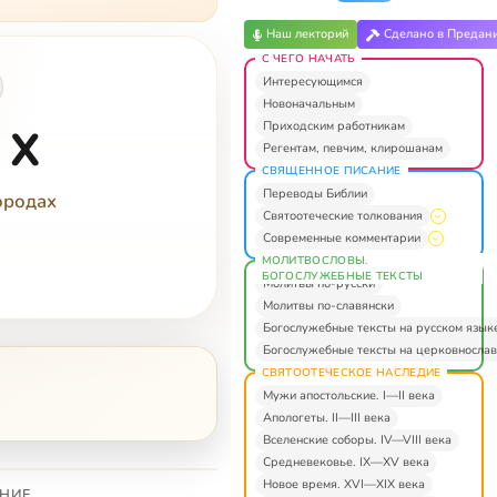
Наш лекторий
Сделано в Предан
С ЧЕГО НАЧАТЬ
Интересующимся
Новоначальным
Приходским работникам
 X
Регентам, певчим, клирошанам
СВЯЩЕННОЕ ПИСАНИЕ
Переводы Библии
ородах
Святоотеческие толкования
Современные комментарии
МОЛИТВОСЛОВЫ.
БОГОСЛУЖЕБНЫЕ ТЕКСТЫ
Молитвы по-русски
Молитвы по-славянски
Богослужебные тексты на русском язык
Богослужебные тексты на церковнослав
СВЯТООТЕЧЕСКОЕ НАСЛЕДИЕ
Мужи апостольские. I—II века
Апологеты. II—III века
Вселенские соборы. IV—VIII века
Средневековье. IX—XV века
Новое время. XVI—XIX века
НИЕ