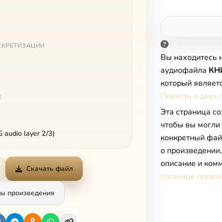
СКРЕТИЗАЦИИ
Вы находитесь 
аудиофайла
КНИ
который являет
Повесть о двух 
Е
Эта страница со
чтобы вы могли
audio layer 2/3)
конкретный фай
о произведении
описание и комм
Скачать файл
странице произ
ы произведения