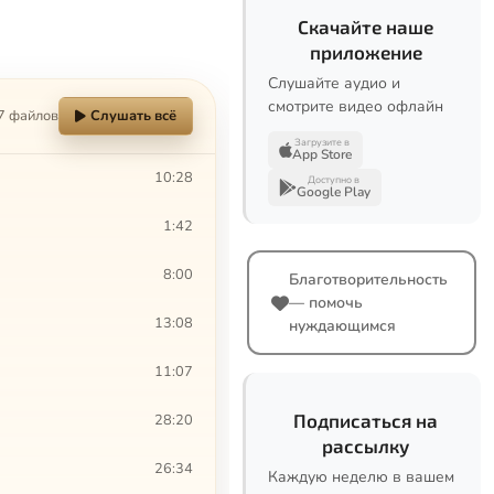
Скачайте наше
приложение
Слушайте аудио и
смотрите видео офлайн
7 файлов
Слушать всё
Загрузите в
App Store
10:28
Доступно в
Google Play
1:42
8:00
Благотворительность
— помочь
13:08
нуждающимся
11:07
Подписаться на
28:20
рассылку
26:34
Каждую неделю в вашем