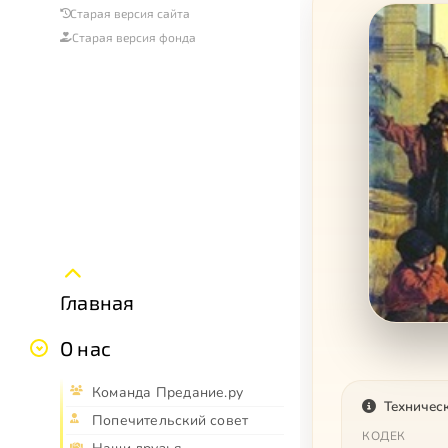
Старая версия сайта
Старая версия фонда
Главная
О нас
Команда Предание.ру
Техничес
Попечительский совет
КОДЕК