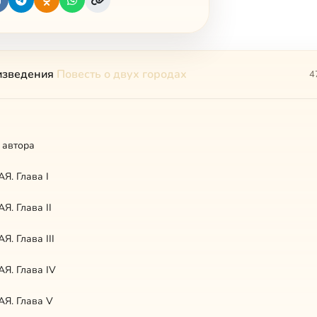
изведения
Повесть о двух городах
4
 автора
Я. Глава I
. Глава II
. Глава III
Я. Глава IV
Я. Глава V