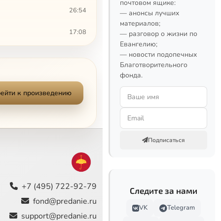
почтовом ящике:
26:54
— анонсы лучших
материалов;
17:08
— разговор о жизни по
Евангелию;
15:57
— новости подопечных
Благотворительного
фонда.
34:57
ейти к произведению
16:13
15:14
31:14
Подписаться
23:16
12:41
+7 (495) 722-92-79
Следите за нами
fond@predanie.ru
27:58
VK
Telegram
support@predanie.ru