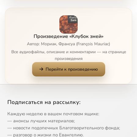
Глава 6
17:14
8
Глава 7
40:26
9
Произведение «Клубок змей»
Глава 8
24:40
10
Автор: Мориак, Франсуа (François Mauriac)
Все аудиофайлы, описание и комментарии — на странице
Глава 9
19:26
11
Сейчас
произведения
Перейти к произведению
Глава 10
20:55
12
Глава 11
9:32
13
Часть 2. Глава 12
34:38
14
Подписаться на рассылку:
Глава 13
17:57
15
Каждую неделю в вашем почтовом ящике:
— анонсы лучших материалов;
Глава 14
14:42
16
— новости подопечных Благотворительного фонда;
— разговор о жизни по Евангелию.