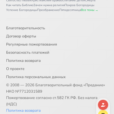
Святость
О любви
Христианский брак
Воспитание детей
Смерть
Как читать Библию
Зачем нужна религия
Покров Богородицы
Успение Богородицы
Преображение
Пятидесятница
Все темы →
Благотворительность
Договор оферты
Регулярные пожертвования
Безопасность платежей
Политика возврата
О проекте
Политика персональных данных
© 2008 — 2026 Благотворительный фонд «Предание»
НКО №7712031589
Пожертвование согласно ст.582 ГК РФ. Без налога
(НДС)
Политика возврата