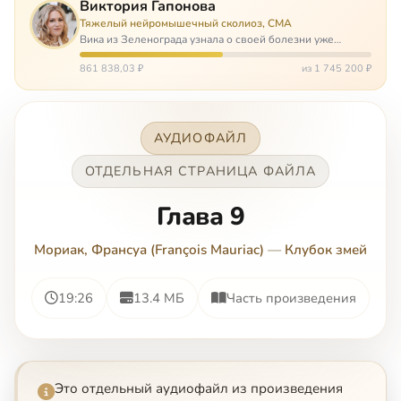
Виктория Гапонова
Тяжелый нейромышечный сколиоз, СМА
Вика из Зеленограда узнала о своей болезни уже
будучи в сознательном возрасте. Ей пришлось
привыкать к инвалидной коляске и сильнейшему
861 838,03 ₽
из 1 745 200 ₽
сколиозу, постоянным болям и растущей беспом…
АУДИОФАЙЛ
ОТДЕЛЬНАЯ СТРАНИЦА ФАЙЛА
Глава 9
Мориак, Франсуа (François Mauriac)
—
Клубок змей
19:26
13.4 МБ
Часть произведения
Это отдельный аудиофайл из произведения