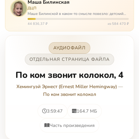
Маша Билинская
ДЦП
Маше Билинской в каком-то смысле повезло: детский
церебральный паралич зацепил её не очень сильно. Но
всё-таки есть диагноз и есть немалые проблемы – Маша
44 836,37 ₽
из 584 470 ₽
неправильно ходит, и от т…
АУДИОФАЙЛ
ОТДЕЛЬНАЯ СТРАНИЦА ФАЙЛА
По ком звонит колокол, 4
Хемингуэй Эрнест (Ernest Miller Hemingway)
—
По ком звонит колокол
3:59:47
164.7 МБ
Часть произведения