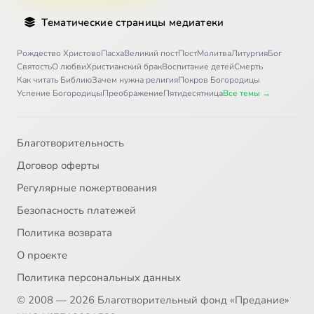
Тематические страницы медиатеки
Рождество Христово
Пасха
Великий пост
Пост
Молитва
Литургия
Бог
Святость
О любви
Христианский брак
Воспитание детей
Смерть
Как читать Библию
Зачем нужна религия
Покров Богородицы
Успение Богородицы
Преображение
Пятидесятница
Все темы →
Благотворительность
Договор оферты
Регулярные пожертвования
Безопасность платежей
Политика возврата
О проекте
Политика персональных данных
© 2008 — 2026 Благотворительный фонд «Предание»