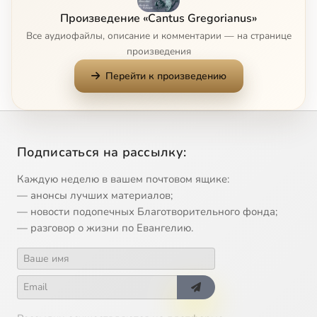
Произведение «Cantus Gregorianus»
Ubi Caritas Et Amor
2:54
10
Все аудиофайлы, описание и комментарии — на странице
произведения
Improperiae (Popule Meus)
6:30
11
Перейти к произведению
Libera Me, Domine
5:27
12
Lauda Sion Salvatorem
6:24
13
Подписаться на рассылку:
Te Deum Laudamus
6:22
14
Каждую неделю в вашем почтовом ящике:
— анонсы лучших материалов;
— новости подопечных Благотворительного фонда;
— разговор о жизни по Евангелию.