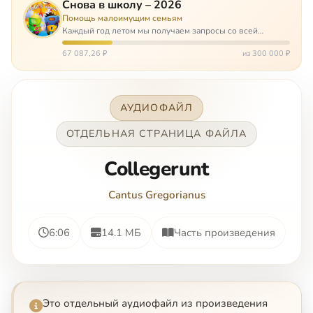
Снова в школу – 2026
Помощь малоимущим семьям
Каждый год летом мы получаем запросы со всей
России: помогите собраться в школу. Семьи с больными
детьми или родителями, семьи без пап или мам,
67 087,26 ₽
из 300 000 ₽
многодетные. Для многих из них покуп…
АУДИОФАЙЛ
ОТДЕЛЬНАЯ СТРАНИЦА ФАЙЛА
Collegerunt
Cantus Gregorianus
6:06
14.1 МБ
Часть произведения
Это отдельный аудиофайл из произведения