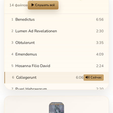
14 файлов
Слушать всё
Benedictus
6:56
1
Lumen Ad Revelationen
2:30
2
Obtulerunt
3:35
3
Emendemus
4:09
4
Hosanna Filio David
2:24
5
Collegerunt
6:06
6
Сейчас
Pueri Hebraeorum
2:20
7
Gloria, Laus!
5:45
8
In Monte Oliveti
3:31
9