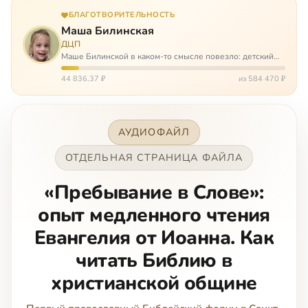
БЛАГОТВОРИТЕЛЬНОСТЬ
Маша Билинская
ДЦП
Маше Билинской в каком-то смысле повезло: детский
церебральный паралич зацепил её не очень сильно. Но
всё-таки есть диагноз и есть немалые проблемы – Маша
44 836,37 ₽
из 584 470 ₽
неправильно ходит, и от т…
АУДИОФАЙЛ
ОТДЕЛЬНАЯ СТРАНИЦА ФАЙЛА
«Пребывание в Слове»:
опыт медленного чтения
Евангелия от Иоанна. Как
читать Библию в
христианской общине