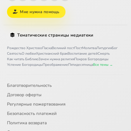
Мне нужна помощь
Тематические страницы медиатеки
Рождество Христово
Пасха
Великий пост
Пост
Молитва
Литургия
Бог
Святость
О любви
Христианский брак
Воспитание детей
Смерть
Как читать Библию
Зачем нужна религия
Покров Богородицы
Успение Богородицы
Преображение
Пятидесятница
Все темы →
Благотворительность
Договор оферты
Регулярные пожертвования
Безопасность платежей
Политика возврата