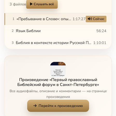
3 файлов
Слушать всё
«Пребывание в Слове»: опыт медленного чтения Евангелия от Иоанна. Как читать Библию в христианской общине
1:17:27
1
Сейчас
Язык Библии
56:24
2
Библия в контексте истории Русской Православной Церкви
1:10:01
3
Произведение «Первый православный
Библейский форум в Санкт-Петербурге»
Все аудиофайлы, описание и комментарии — на странице
произведения
Перейти к произведению