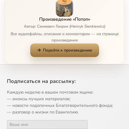
Глава 7
1:05:32
9
Произведение «Потоп»
Глава 8
47:52
10
Автор: Сенкевич Генрик (Henryk Sienkiewicz)
Все аудиофайлы, описание и комментарии — на странице
Глава 9
21:43
11
произведения
Перейти к произведению
Глава 10
1:44:27
12
Глава 11
32:46
13
Глава 12
1:31:09
14
Подписаться на рассылку:
Глава 13
1:15:23
15
Каждую неделю в вашем почтовом ящике:
— анонсы лучших материалов;
Глава 14
35:24
16
— новости подопечных Благотворительного фонда;
— разговор о жизни по Евангелию.
Глава 15
25:32
17