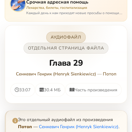
Срочная адресная помощь
Лекарства, билеты, госпитализация
Каждый день к нам приходят новые просьбы о помощи.
Часто оказывается, что помощь нужна даже не сегодня –
она нужна была вчера: в приеме лекарств образовался
недопустимый, опасный п…
АУДИОФАЙЛ
ОТДЕЛЬНАЯ СТРАНИЦА ФАЙЛА
Глава 29
Сенкевич Генрик (Henryk Sienkiewicz)
—
Потоп
33:07
30.4 МБ
Часть произведения
Это отдельный аудиофайл из произведения
Потоп
—
Сенкевич Генрик (Henryk Sienkiewicz)
.