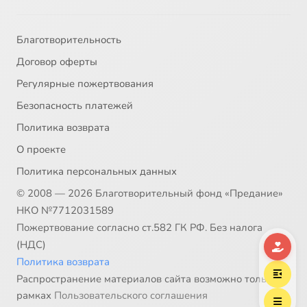
Глава 10
28:05
38
Благотворительность
Глава 11
37:20
39
Договор оферты
Глава 12
31:17
40
Регулярные пожертвования
Безопасность платежей
Глава 13
41:59
41
Политика возврата
Глава 14
35:21
42
О проекте
Политика персональных данных
Глава 15
56:47
43
© 2008 — 2026 Благотворительный фонд «Предание»
Глава 16
1:04:40
44
НКО №7712031589
Пожертвование согласно ст.582 ГК РФ. Без налога
Глава 17
53:37
45
(НДС)
Политика возврата
Глава 18
41:52
46
Распространение материалов сайта возможно только в
рамках
Пользовательского соглашения
Глава 19
1:11:02
47