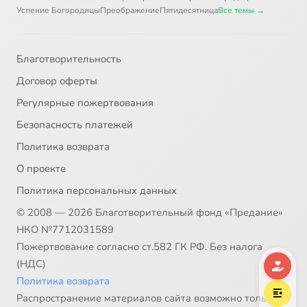
Глава 9
35:45
37
Успение Богородицы
Преображение
Пятидесятница
Все темы →
Глава 10
28:05
38
Благотворительность
Глава 11
37:20
39
Договор оферты
Глава 12
31:17
40
Регулярные пожертвования
Безопасность платежей
Глава 13
41:59
41
Политика возврата
Глава 14
35:21
42
О проекте
Политика персональных данных
Глава 15
56:47
43
© 2008 — 2026 Благотворительный фонд «Предание»
Глава 16
1:04:40
44
НКО №7712031589
Пожертвование согласно ст.582 ГК РФ. Без налога
Глава 17
53:37
45
(НДС)
Политика возврата
Глава 18
41:52
46
Распространение материалов сайта возможно только в