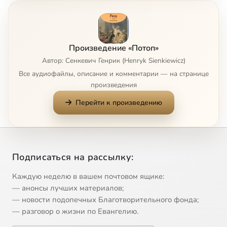
Глава 6
28:33
8
Глава 7
1:05:32
9
Произведение «Потоп»
Глава 8
47:52
10
Автор: Сенкевич Генрик (Henryk Sienkiewicz)
Все аудиофайлы, описание и комментарии — на странице
Глава 9
21:43
11
произведения
Перейти к произведению
Глава 10
1:44:27
12
Глава 11
32:46
13
Глава 12
1:31:09
14
Подписаться на рассылку:
Глава 13
1:15:23
15
Каждую неделю в вашем почтовом ящике:
— анонсы лучших материалов;
Глава 14
35:24
16
— новости подопечных Благотворительного фонда;
— разговор о жизни по Евангелию.
Глава 15
25:32
17