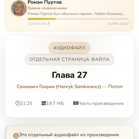
Роман Пуртов
Травма позвоночника
Роман Пуртов был обычным парнем. Любил боевики,
хорошие автомобили, был не дурак поиграть в комп,
любил жену и обожал дочь. А потом, будучи
124 541,91 ₽
из 444 150 ₽
пассажиром, разбился в автоаварии и тепе…
АУДИОФАЙЛ
ОТДЕЛЬНАЯ СТРАНИЦА ФАЙЛА
Глава 27
Сенкевич Генрик (Henryk Sienkiewicz)
—
Потоп
21:25
19.7 МБ
Часть произведения
Это отдельный аудиофайл из произведения