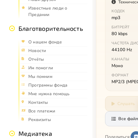
Техничес
Известные люди о
КОДЕК
Предании
mp3
Благотворительность
БИТРЕЙТ
80 kbps
О нашем фонде
ЧАСТОТА ДИ
44100 Hz
Новости
Отчёты
КАНАЛЫ
Моно
Им помогли
ФОРМАТ
Мы помним
MP2/3 (MPEG 
Программы фонда
Мне нужна помощь
Контакты
Слушать
Все платежи
Все файл
Реквизиты
Медиатека
Поделиться: