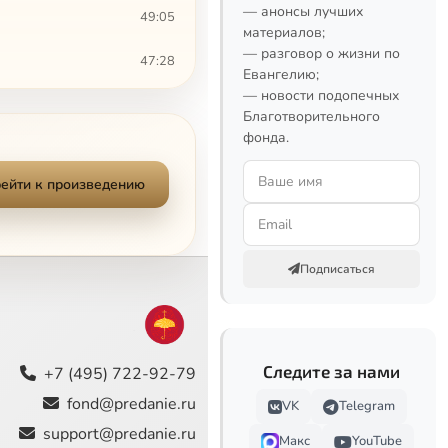
— анонсы лучших
49:05
материалов;
— разговор о жизни по
47:28
Евангелию;
— новости подопечных
44:13
Благотворительного
фонда.
45:15
ейти к произведению
46:25
49:24
Подписаться
46:19
47:45
47:51
Следите за нами
Сейчас
+7 (495) 722-92-79
fond@predanie.ru
VK
Telegram
48:48
support@predanie.ru
Макс
YouTube