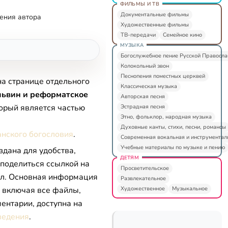
ФИЛЬМЫ И ТВ
Документальные фильмы
ения автора
Художественные фильмы
ТВ-передачи
Семейное кино
МУЗЫКА
Богослужебное пение Русской Правосл
Колокольный звон
Песнопения поместных церквей
на странице отдельного
Классическая музыка
львин и реформатское
Авторская песня
торый является частью
Эстрадная песня
Этно, фольклор, народная музыка
Духовные канты, стихи, песни, романсы
анского богословия
.
Современная вокальная и инструментал
Учебные материалы по музыке и пению
здана для удобства,
ДЕТЯМ
 поделиться ссылкой на
Просветительское
л. Основная информация
Развлекательное
Художественное
Музыкальное
, включая все файлы,
ентарии, доступна на
ведения
.