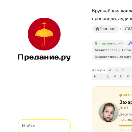
Крупнейшая колле
проповеди, аудио
Главная
М
Наш лекторий
Молитвословы. Богос
Предание.ру
Художественная лите
Авторы:
А
Б
В
Г
H
I
L
M
N
P
БЛА
Заха
ДЦП
Десяти
не смо
реаби
326 504