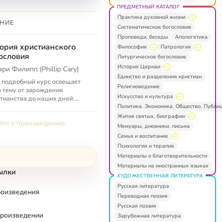
ПРЕДМЕТНЫЙ КАТАЛОГ
Практика духовной жизни
НИЕ
Систематическое богословие
Проповеди, беседы
Апологетика
ория христианского
Философия
Патрология
ословия
Литургическое богословие
История Церкви
эри Филипп (Phillip Cary)
Единство и разделения христиан
 подробный курс освещает
Религиоведение
 тему от зарождения
Искусство и культура
тианства до наших дней:
Политика. Экономика. Общество. Публи
тианство и античная
софия, как христиане читали
Жития святых, биографии
ти к произведению
ию, доктр...
Мемуары, дневники, письма
Семья и воспитание
Психология и терапия
Материалы о благотворительности
Материалы на иностранных языках
ылки
ХУДОЖЕСТВЕННАЯ ЛИТЕРАТУРА
Русская литература
роизведения
Переводная поэзия
Русская поэзия
произведении
Зарубежная литература