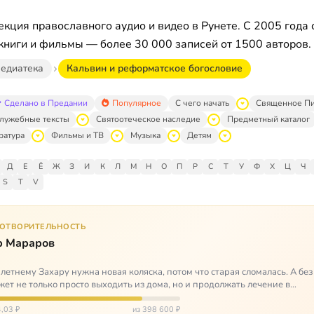
кция православного аудио и видео в Рунете. С 2005 года 
книги и фильмы — более 30 000 записей от 1500 авторов.
едиатека
Кальвин и реформатское богословие
Сделано в Предании
Популярное
С чего начать
Священное П
лужебные тексты
Святоотеческое наследие
Предметный каталог
ратура
Фильмы и ТВ
Музыка
Детям
Д
Е
Ё
Ж
З
И
К
Л
М
Н
О
П
Р
С
Т
У
Ф
Х
Ц
Ч
S
T
V
ГОТВОРИТЕЛЬНОСТЬ
р Мараров
летнему Захару нужна новая коляска, потом что старая сломалась. А без
жет не только просто выходить из дома, но и продолжать лечение в
литационных центр…
,03 ₽
из 398 600 ₽