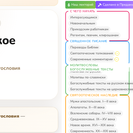
Наш лекторий
Сделано в Предан
С ЧЕГО НАЧАТЬ
Интересующимся
Новоначальным
Приходским работникам
кое
Регентам, певчим, клирошанам
СВЯЩЕННОЕ ПИСАНИЕ
Переводы Библии
Святоотеческие толкования
Современные комментарии
МОЛИТВОСЛОВЫ.
гословия
БОГОСЛУЖЕБНЫЕ ТЕКСТЫ
Молитвы по-русски
Молитвы по-славянски
Богослужебные тексты на русском язык
Богослужебные тексты на церковнослав
СВЯТООТЕЧЕСКОЕ НАСЛЕДИЕ
Мужи апостольские. I—II века
Апологеты. II—III века
Вселенские соборы. IV—VIII века
гословия
—
Средневековье. IX—XV века
Новое время. XVI—XIX века
Современность. XX—XXI века