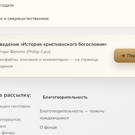
годати
е и сверхъестественное
осточного православия
ведение «История христианского богословия»
 вопросы исхождения Духа Св.
Кэри Филипп (Phillip Cary)
Пер
ое богословие
диофайлы, описание и комментарии — на странице
едения
смерти
а рассылку:
Благотворительность
естантское богословие
ашем почтовом
Благотворительность — помочь
еформатское богословие
нуждающимся
атериалов;
допределении
ных
О фонде
 фонда;