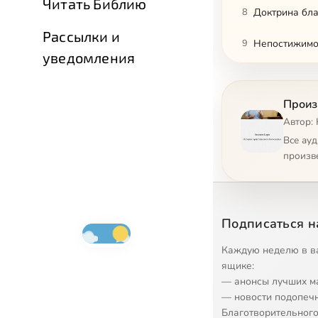
Читать Библию
8
Доктрина бла
Рассылки и
9
Непостижимо
уведомления
10
Богословие в
Произ
11
Искупление и
Автор: 
12
Схоластическ
Все ау
произв
13
Таинства
14
Душа после 
Подписаться н
15
Лютер и прот
Каждую неделю в в
16
Кальвин и р
ящике:
— анонсы лучших м
17
Споры о пре
— новости подопеч
Благотворительного