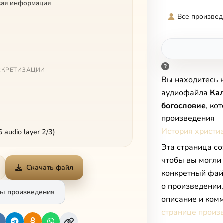
кая информация
Все произвед
СКРЕТИЗАЦИИ
Вы находитесь 
аудиофайла
Ка
богословие
, ко
произведения
История христи
audio layer 2/3)
Эта страница со
чтобы вы могли
Скачать файл
конкретный фай
о произведении
ы произведения
описание и комм
странице произ