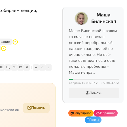
собираем лекции,
Маша
Билинская
Маше Билинской в каком-
то смысле повезло:
исание
детский церебральный
паралич зацепил её не
очень сильно. Но всё-
таки есть диагноз и есть
немалые проблемы –
Ш
Щ
Э
Ю
Я
|
A
C
E
Маша непра…
Собрано 45 036,37 ₽
из 584 470 ₽
Помочь
Помочь
 коляски он
Популярное
Избранное
Позже