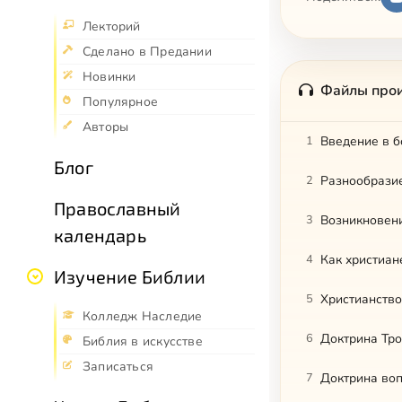
Лекторий
Сделано в Предании
Новинки
Файлы про
Популярное
Авторы
1
Введение в б
Блог
2
Разнообразие
Православный
3
Возникновен
календарь
4
Как христиан
Изучение Библии
5
Христианство
Колледж Наследие
6
Доктрина Тр
Библия в искусстве
Записаться
7
Доктрина во