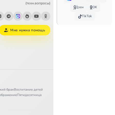
46:59
(техн.вопросы)
Дзен
OK
46:46
TikTok
51:56
Мне нужна помощь
52:08
48:38
49:45
51:45
52:02
кий брак
Воспитание детей
52:50
ображение
Пятидесятница
49:13