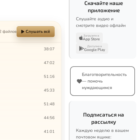
Скачайте наше
приложение
Слушайте аудио и
смотрите видео офлайн
2 файлов
Слушать всё
Загрузите в
App Store
Доступно в
38:07
Google Play
47:02
Благотворительность
51:16
— помочь
нуждающимся
45:33
51:48
Подписаться на
44:56
рассылку
Каждую неделю в вашем
41:01
почтовом ящике: