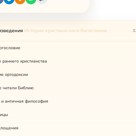
изведения
История христианского богословия
3
огословие
 раннего христианства
ие ортодоксии
е читали Библию
 и античная философия
оицы
площения