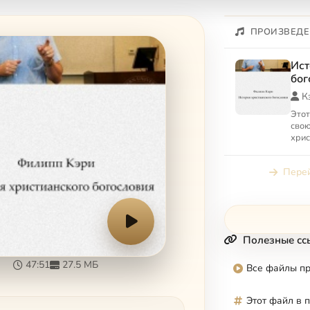
ПРОИЗВЕДЕ
Ист
бог
К
Этот
свою
хрис
хрис
фило
Перей
Библ
Полезные сс
47:51
27.5 МБ
Все файлы п
Этот файл в 