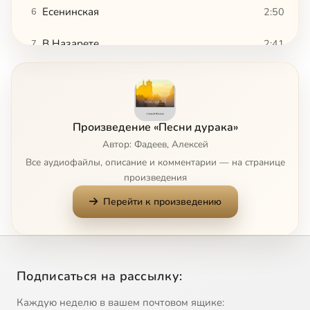
Есенинская
2:50
6
В Назарете
2:41
7
Сына мать качала
6:28
8
Сейчас
Дурак
3:06
9
Произведение «Песни дурака»
Поседевшая мать
3:03
10
Автор: Фадеев, Алексей
Все аудиофайлы, описание и комментарии — на странице
В Крыму
3:28
11
произведения
Перейти к произведению
Письмо с Донбасса
3:07
12
Стакан молока (версия 2018)
3:04
13
Подписаться на рассылку:
Каждую неделю в вашем почтовом ящике: