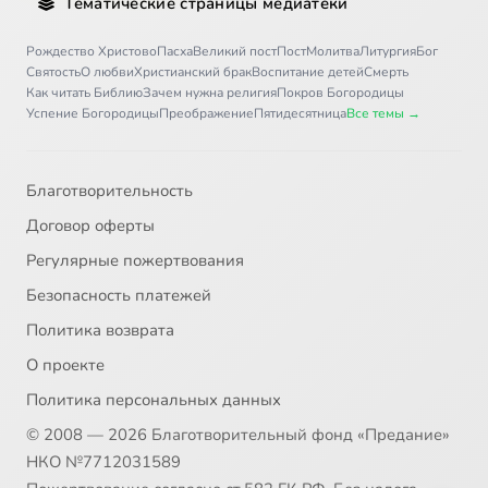
Тематические страницы медиатеки
Рождество Христово
Пасха
Великий пост
Пост
Молитва
Литургия
Бог
Святость
О любви
Христианский брак
Воспитание детей
Смерть
Как читать Библию
Зачем нужна религия
Покров Богородицы
Успение Богородицы
Преображение
Пятидесятница
Все темы →
Благотворительность
Договор оферты
Регулярные пожертвования
Безопасность платежей
Политика возврата
О проекте
Политика персональных данных
© 2008 — 2026 Благотворительный фонд «Предание»
НКО №7712031589