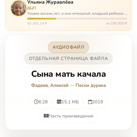
Ульяна Журавлёва
ДЦП
Ульяне восемь лет, и она четвертый, младший ребёнок в
многодетной семье. И с самого рождения Ульяну лечат.
Несколько операций, ежедневные процедуры,
52 301,14 ₽
из 180 000 ₽
длительные реабилитации и беско…
АУДИОФАЙЛ
ОТДЕЛЬНАЯ СТРАНИЦА ФАЙЛА
Сына мать качала
Фадеев, Алексей
—
Песни дурака
6:28
15.1 МБ
2019
Часть произведения