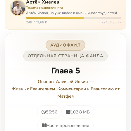
Артём Хмелев
Травма позвоночника
Артём молод, но уже видел в жизни много трудностей.
Он сирота, привык заботится о себе сам, но, когда
случилось несчастье, и он был парализован – остался на
248 773,68 ₽
из 406 350 ₽
попечении бабушки. И кр…
АУДИОФАЙЛ
ОТДЕЛЬНАЯ СТРАНИЦА ФАЙЛА
Глава 5
Осипов, Алексей Ильич
—
Жизнь с Евангелием. Комментарии к Евангелию от
Матфея
55:56
102.8 МБ
Часть произведения