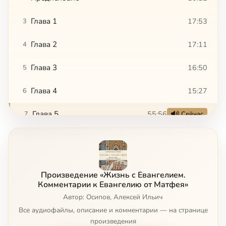
Глава 1
17:53
3
Глава 2
17:11
4
Глава 3
16:50
5
Глава 4
15:27
6
Глава 5
55:56
7
Сейчас
Глава 6
40:57
8
Глава 7
20:42
9
Произведение «Жизнь с Евангелием.
Глава 8
11:28
10
Комментарии к Евангелию от Матфея»
Автор: Осипов, Алексей Ильич
Глава 9
19:36
11
Все аудиофайлы, описание и комментарии — на странице
произведения