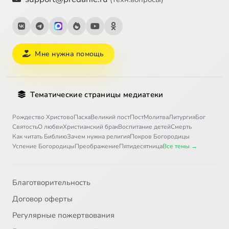
Мне нужна помощь
Тематические страницы медиатеки
Рождество Христово
Пасха
Великий пост
Пост
Молитва
Литургия
Бог
Святость
О любви
Христианский брак
Воспитание детей
Смерть
Как читать Библию
Зачем нужна религия
Покров Богородицы
Успение Богородицы
Преображение
Пятидесятница
Все темы →
Благотворительность
Договор оферты
Регулярные пожертвования