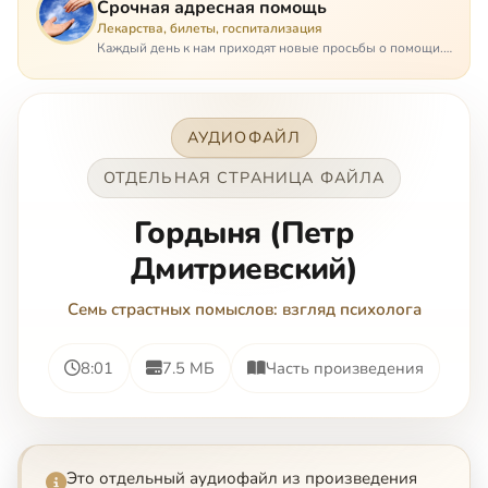
Срочная адресная помощь
Лекарства, билеты, госпитализация
Каждый день к нам приходят новые просьбы о помощи.
Часто оказывается, что помощь нужна даже не сегодня –
она нужна была вчера: в приеме лекарств образовался
недопустимый, опасный п…
АУДИОФАЙЛ
ОТДЕЛЬНАЯ СТРАНИЦА ФАЙЛА
Гордыня (Петр
Дмитриевский)
Семь страстных помыслов: взгляд психолога
8:01
7.5 МБ
Часть произведения
Это отдельный аудиофайл из произведения