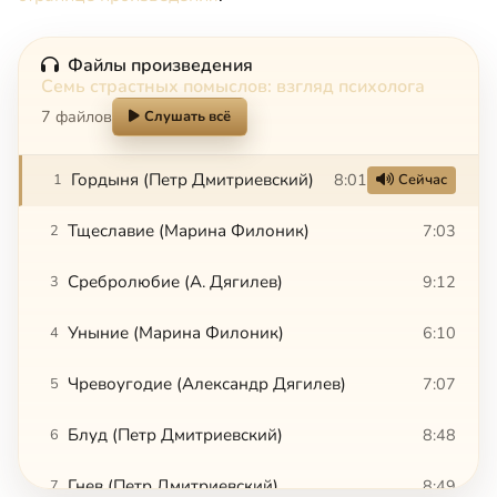
Файлы произведения
Семь страстных помыслов: взгляд психолога
7 файлов
Слушать всё
Гордыня (Петр Дмитриевский)
8:01
1
Сейчас
Тщеславие (Марина Филоник)
7:03
2
Сребролюбие (А. Дягилев)
9:12
3
Уныние (Марина Филоник)
6:10
4
Чревоугодие (Александр Дягилев)
7:07
5
Блуд (Петр Дмитриевский)
8:48
6
Гнев (Петр Дмитриевский)
8:49
7