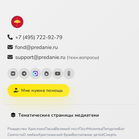
+7 (495) 722-92-79
fond@predanie.ru
support@predanie.ru
(техн.вопросы)
Мне нужна помощь
Тематические страницы медиатеки
Рождество Христово
Пасха
Великий пост
Пост
Молитва
Литургия
Бог
Святость
О любви
Христианский брак
Воспитание детей
Смерть