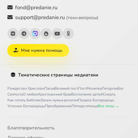
fond@predanie.ru
support@predanie.ru
(техн.вопросы)
Мне нужна помощь
Тематические страницы медиатеки
Рождество Христово
Пасха
Великий пост
Пост
Молитва
Литургия
Бог
Святость
О любви
Христианский брак
Воспитание детей
Смерть
Как читать Библию
Зачем нужна религия
Покров Богородицы
Успение Богородицы
Преображение
Пятидесятница
Все темы →
Благотворительность
Договор оферты