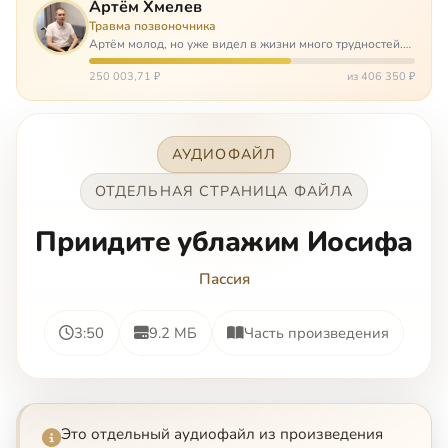
Артём Хмелев
Травма позвоночника
Артём молод, но уже видел в жизни много трудностей.
Он сирота, привык заботится о себе сам, но, когда
случилось несчастье, и он был парализован – остался на
250 003,71 ₽
из 406 350 ₽
попечении бабушки. И кр…
АУДИОФАЙЛ
ОТДЕЛЬНАЯ СТРАНИЦА ФАЙЛА
Приидите ублажим Иосифа
Пассия
3:50
9.2 МБ
Часть произведения
Это отдельный аудиофайл из произведения