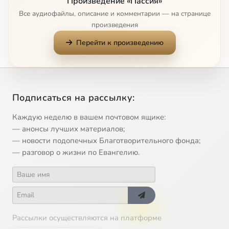
Произведение «Пассия»
Днесь висит на древе
3:03
10
Все аудиофайлы, описание и комментарии — на странице
произведения
Сугубая ектения
2:48
11
Перейти к произведению
Молитва Акафиста
2:25
12
Приидите ублажим Иосифа
3:50
13
Сейчас
Подписаться на рассылку:
Тропари на вечерне
1:33
14
Каждую неделю в вашем почтовом ящике:
Окончание Вечерни
0:57
15
— анонсы лучших материалов;
— новости подопечных Благотворительного фонда;
Ипакои Кресту - Аще и всегда
2:20
16
— разговор о жизни по Евангелию.
Кресту Твоему
2:20
17
Рассылки осуществляются на платформе