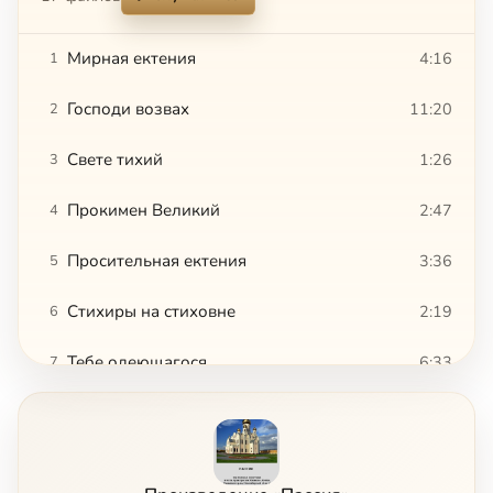
Мирная ектения
4:16
1
Господи возвах
11:20
2
Свете тихий
1:26
3
Прокимен Великий
2:47
4
Просительная ектения
3:36
5
Стихиры на стиховне
2:19
6
Тебе одеющагося
6:33
7
Кондак Акафиста Страстям Христовым
1:47
8
Евангелие страстное
9:50
9