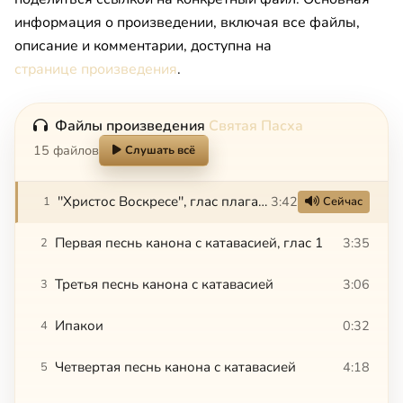
информация о произведении, включая все файлы,
описание и комментарии, доступна на
странице произведения
.
Файлы произведения
Святая Пасха
15 файлов
Слушать всё
''Христос Воскресе'', глас плагальный 1-й
3:42
1
Сейчас
Первая песнь канона с катавасией, глас 1
3:35
2
Третья песнь канона с катавасией
3:06
3
Ипакои
0:32
4
Четвертая песнь канона с катавасией
4:18
5