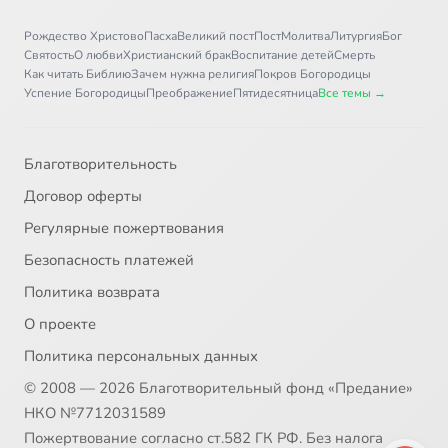
Рождество Христово
Пасха
Великий пост
Пост
Молитва
Литургия
Бог
Святость
О любви
Христианский брак
Воспитание детей
Смерть
Как читать Библию
Зачем нужна религия
Покров Богородицы
Успение Богородицы
Преображение
Пятидесятница
Все темы →
Благотворительность
Договор оферты
Регулярные пожертвования
Безопасность платежей
Политика возврата
О проекте
Политика персональных данных
© 2008 — 2026 Благотворительный фонд «Предание»
НКО №7712031589
Пожертвование согласно ст.582 ГК РФ. Без налога