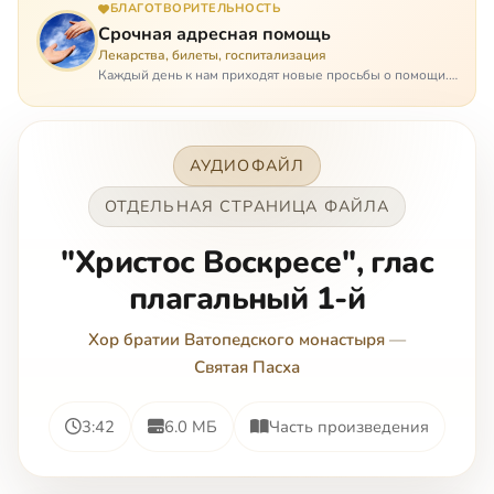
БЛАГОТВОРИТЕЛЬНОСТЬ
Срочная адресная помощь
Лекарства, билеты, госпитализация
Каждый день к нам приходят новые просьбы о помощи.
Часто оказывается, что помощь нужна даже не сегодня –
она нужна была вчера: в приеме лекарств образовался
недопустимый, опасный п…
АУДИОФАЙЛ
ОТДЕЛЬНАЯ СТРАНИЦА ФАЙЛА
''Христос Воскресе'', глас
плагальный 1-й
Хор братии Ватопедского монастыря
—
Святая Пасха
3:42
6.0 МБ
Часть произведения