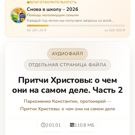
БЛАГОТВОРИТЕЛЬНОСТЬ
Снова в школу – 2026
Помощь малоимущим семьям
Каждый год летом мы получаем запросы со всей
России: помогите собраться в школу. Семьи с больными
детьми или родителями, семьи без пап или мам,
66 287,26 ₽
из 300 000 ₽
многодетные. Для многих из них покуп…
АУДИОФАЙЛ
ОТДЕЛЬНАЯ СТРАНИЦА ФАЙЛА
Притчи Христовы: о чем
они на самом деле. Часть 2
Пархоменко Константин, протоиерей
—
Притчи Христовы: о чем они на самом деле
2:01:01
110.8 МБ