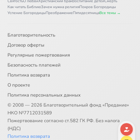
Святость
О любви
Христианский брак
Воспитание детей
Смерть
Как читать Библию
Зачем нужна религия
Покров Богородицы
Успение Богородицы
Преображение
Пятидесятница
Все темы →
Благотворительность
Договор оферты
Регулярные пожертвования
Безопасность платежей
Политика возврата
О проекте
Политика персональных данных
© 2008 — 2026 Благотворительный фонд «Предание»
НКО №7712031589
Пожертвование согласно ст.582 ГК РФ. Без налога
(НДС)
Политика возврата