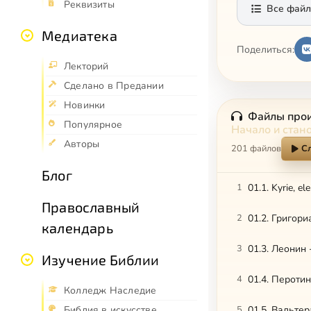
Реквизиты
Все файл
Медиатека
Поделиться:
Лекторий
Сделано в Предании
Новинки
Файлы про
Популярное
Начало и стан
Авторы
201 файлов
С
Блог
1
01.1. Kyrie, ele
Православный
2
01.2. Григор
календарь
3
01.3. Леонин
Изучение Библии
4
01.4. Пероти
Колледж Наследие
Библия в искусстве
5
01.5. Вальте