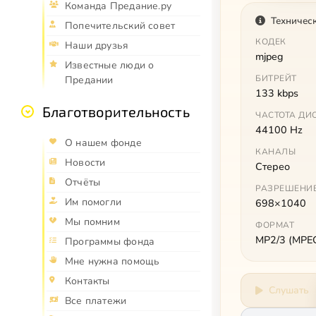
Команда Предание.ру
Техничес
Попечительский совет
КОДЕК
Наши друзья
mjpeg
Известные люди о
БИТРЕЙТ
Предании
133 kbps
Благотворительность
ЧАСТОТА ДИ
44100 Hz
О нашем фонде
КАНАЛЫ
Новости
Стерео
Отчёты
РАЗРЕШЕНИ
Им помогли
698×1040
Мы помним
ФОРМАТ
MP2/3 (MPEG 
Программы фонда
Мне нужна помощь
Контакты
Слушать
Все платежи