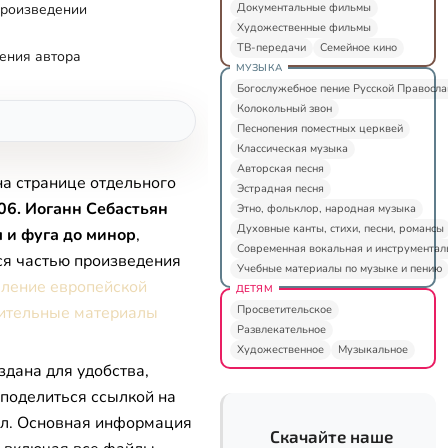
Документальные фильмы
произведении
Художественные фильмы
ТВ-передачи
Семейное кино
ения автора
МУЗЫКА
Богослужебное пение Русской Правосл
Колокольный звон
Песнопения поместных церквей
Классическая музыка
Авторская песня
на странице отдельного
Эстрадная песня
06. Иоганн Себастьян
Этно, фольклор, народная музыка
Духовные канты, стихи, песни, романсы
 и фуга до минор
,
Современная вокальная и инструментал
ся частью произведения
Учебные материалы по музыке и пению
вление европейской
ДЕТЯМ
Просветительское
ительные материалы
Развлекательное
Художественное
Музыкальное
здана для удобства,
 поделиться ссылкой на
л. Основная информация
Скачайте наше