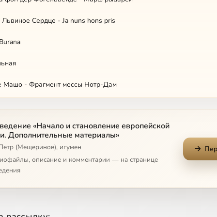
I Львиное Сердце - Ja nuns hons pris
 Burana
льная
де Машо - Фрагмент мессы Нотр-Дам
де Машо - Рондо
ведение «Начало и становление европейской
и. Дополнительные материалы»
Петр (Мещеринов), игумен
ехт - Kyrie, eleison!
Пер
диофайлы, описание и комментарии — на странице
 Депре - Павана
едения
о ди Лассо - Плач святого апостола Петра
и Пьерлуиджи да Палестрина - Kyrie, eleison!
а рассылку: