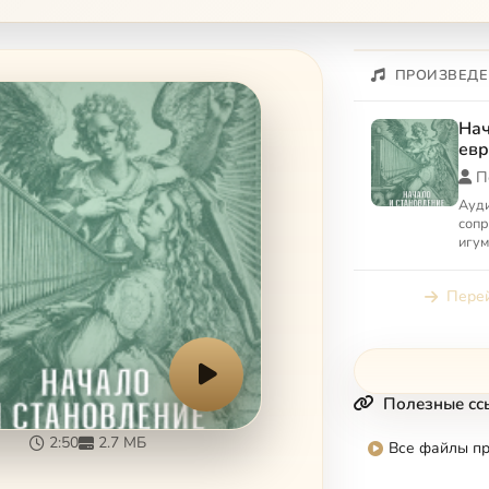
ПРОИЗВЕДЕ
Нач
евр
До
П
ма
Ауд
соп
игум
«Нач
евро
Перей
Полезные сс
2:50
2.7 МБ
Все файлы п