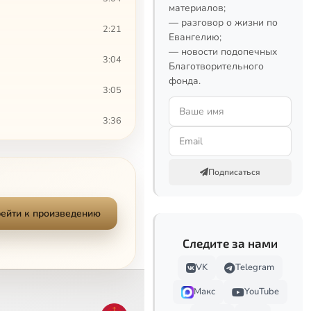
материалов;
— разговор о жизни по
2:21
Евангелию;
— новости подопечных
3:04
Благотворительного
фонда.
3:05
3:36
1:42
Подписаться
4:47
4:33
ейти к произведению
Следите за нами
2:18
VK
Telegram
2:37
Макс
YouTube
2:05