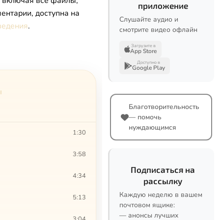
, включая все файлы,
приложение
ентарии, доступна на
Слушайте аудио и
ведения
.
смотрите видео офлайн
Загрузите в
App Store
Доступно в
Google Play
ы
Благотворительность
— помочь
нуждающимся
1:30
3:58
Подписаться на
4:34
рассылку
Каждую неделю в вашем
5:13
почтовом ящике:
— анонсы лучших
3:04