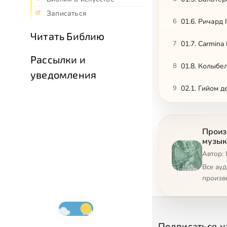
Записаться
6
01.6. Ричард 
Читать Библию
7
01.7. Carmina
Рассылки и
8
01.8. Колыбе
уведомления
9
02.1. Гийом 
10
02.2. Гийом 
Произ
11
02.3. Окегем
музык
Автор: 
12
02.4. Якоб Обр
Все ау
13
02.5. Жоскен
произв
14
02.6. Орланд
15
02.7. Джованн
Подписаться н