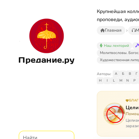
Крупнейшая колле
проповеди, аудио
Главная
М
Наш лекторий
Молитвословы. Богос
Предание.ру
Художественная лите
Авторы:
А
Б
В
Г
H
I
L
M
N
P
БЛА
Цели
Помощ
Целиак
зарази
кого, 