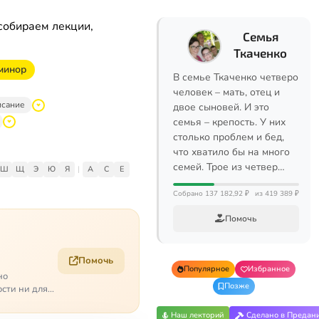
собираем лекции,
Семья
Ткаченко
 минор
В семье Ткаченко четверо
человек – мать, отец и
исание
двое сыновей. И это
семья – крепость. У них
столько проблем и бед,
что хватило бы на много
семей. Трое из четвер…
Ш
Щ
Э
Ю
Я
|
A
C
E
Собрано 137 182,92 ₽
из 419 389 ₽
Помочь
Помочь
Популярное
Избранное
но
Позже
ости ни для
Наш лекторий
Сделано в Предан