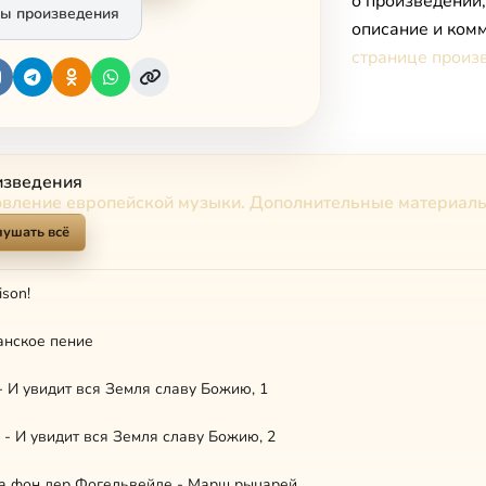
о произведении
ы произведения
описание и комм
странице произ
изведения
овление европейской музыки. Дополнительные материал
лушать всё
ison!
ианское пение
 - И увидит вся Земля славу Божию, 1
н - И увидит вся Земля славу Божию, 2
ра фон дер Фогельвейде - Марш рыцарей