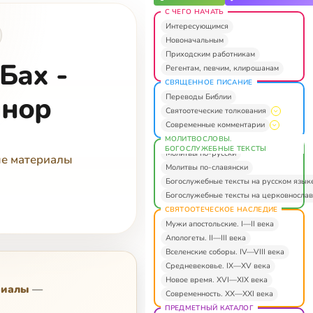
С ЧЕГО НАЧАТЬ
Интересующимся
Новоначальным
Приходским работникам
Бах -
Регентам, певчим, клирошанам
СВЯЩЕННОЕ ПИСАНИЕ
инор
Переводы Библии
Святоотеческие толкования
Современные комментарии
МОЛИТВОСЛОВЫ.
БОГОСЛУЖЕБНЫЕ ТЕКСТЫ
Молитвы по-русски
ые материалы
Молитвы по-славянски
Богослужебные тексты на русском язык
Богослужебные тексты на церковнослав
СВЯТООТЕЧЕСКОЕ НАСЛЕДИЕ
Мужи апостольские. I—II века
Апологеты. II—III века
Вселенские соборы. IV—VIII века
Средневековье. IX—XV века
Новое время. XVI—XIX века
риалы
—
Современность. XX—XXI века
ПРЕДМЕТНЫЙ КАТАЛОГ