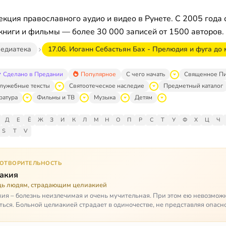
кция православного аудио и видео в Рунете. С 2005 года 
книги и фильмы — более 30 000 записей от 1500 авторов.
едиатека
17.06. Иоганн Себастьян Бах - Прелюдия и фуга до
Сделано в Предании
Популярное
С чего начать
Священное П
лужебные тексты
Святоотеческое наследие
Предметный каталог
ратура
Фильмы и ТВ
Музыка
Детям
Д
Е
Ё
Ж
З
И
К
Л
М
Н
О
П
Р
С
Т
У
Ф
Х
Ц
Ч
S
T
V
ГОТВОРИТЕЛЬНОСТЬ
акия
ь людям, страдающим целиакией
ия – болезнь неизлечимая и очень мучительная. При этом ею невозмож
ться. Больной целиакией страдает в одиночестве, не представляя опасн
кроме своих п…