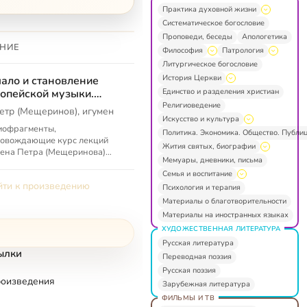
Практика духовной жизни
Систематическое богословие
Проповеди, беседы
Апологетика
НИЕ
Философия
Патрология
Литургическое богословие
История Церкви
ало и становление
Единство и разделения христиан
опейской музыки.
полнительные
Религиоведение
етр (Мещеринов), игумен
териалы
Искусство и культура
иофрагменты,
Политика. Экономика. Общество. Публи
ровождающие курс лекций
Жития святых, биографии
ена Петра (Мещеринова)
Мемуары, дневники, письма
ало и становление
Семья и воспитание
пейской музыки»
ти к произведению
Психология и терапия
Материалы о благотворительности
Материалы на иностранных языках
ХУДОЖЕСТВЕННАЯ ЛИТЕРАТУРА
Русская литература
ылки
Переводная поэзия
Русская поэзия
роизведения
Зарубежная литература
ФИЛЬМЫ И ТВ