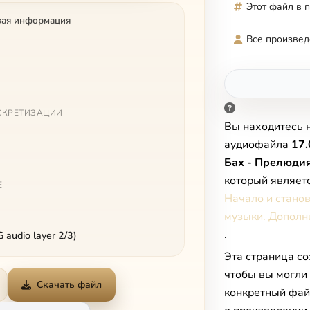
Этот файл в 
кая информация
Все произвед
СКРЕТИЗАЦИИ
Вы находитесь 
аудиофайла
17.
Бах - Прелюдия
который являет
Е
Начало и стано
музыки. Дополн
.
audio layer 2/3)
Эта страница со
чтобы вы могли
Скачать файл
конкретный фай