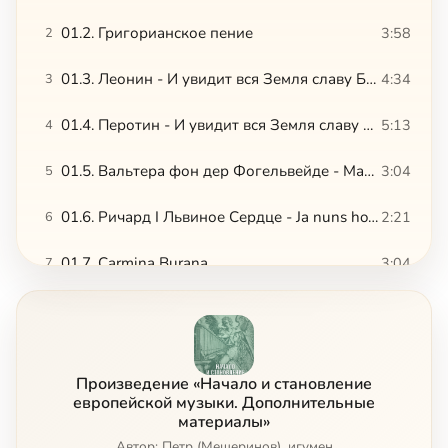
01.2. Григорианское пение
3:58
2
01.3. Леонин - И увидит вся Земля славу Божию, 1
4:34
3
01.4. Перотин - И увидит вся Земля славу Божию, 2
5:13
4
01.5. Вальтера фон дер Фогельвейде - Марш рыцарей
3:04
5
01.6. Ричард I Львиное Сердце - Ja nuns hons pris
2:21
6
01.7. Carmina Burana
3:04
7
01.8. Колыбельная
3:05
8
02.1. Гийом де Машо - Фрагмент мессы Нотр-Дам
3:36
9
Произведение «Начало и становление
02.2. Гийом де Машо - Рондо
1:42
10
европейской музыки. Дополнительные
материалы»
02.3. Окегем
Автор: Петр (Мещеринов), игумен
4:47
11