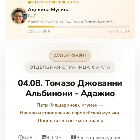
БЛАГОТВОРИТЕЛЬНОСТЬ
Аделина Мусина
ДЦП
Аделина Мусина, 21 год, город Усинск. Детский
церебральный паралич, передвигается на ходунках или
коляске. Аделине требуется помощь, чтобы ноги
125 634,65 ₽
из 476 650 ₽
окончательно не перестали слушаться…
АУДИОФАЙЛ
ОТДЕЛЬНАЯ СТРАНИЦА ФАЙЛА
04.08. Томазо Джованни
Альбинони - Адажио
Петр (Мещеринов), игумен
—
Начало и становление европейской музыки.
Дополнительные материалы
6:28
9.0 МБ
Часть произведения