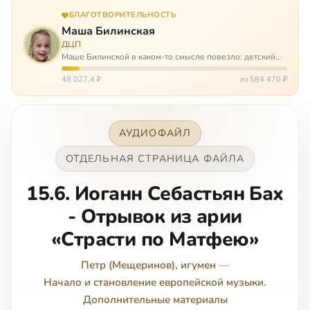
БЛАГОТВОРИТЕЛЬНОСТЬ
Маша Билинская
ДЦП
Маше Билинской в каком-то смысле повезло: детский
церебральный паралич зацепил её не очень сильно. Но
всё-таки есть диагноз и есть немалые проблемы – Маша
48 027,4 ₽
из 584 470 ₽
неправильно ходит, и от т…
АУДИОФАЙЛ
ОТДЕЛЬНАЯ СТРАНИЦА ФАЙЛА
15.6. Иоганн Себастьян Бах
- Отрывок из арии
«Страсти по Матфею»
Петр (Мещеринов), игумен
—
Начало и становление европейской музыки.
Дополнительные материалы