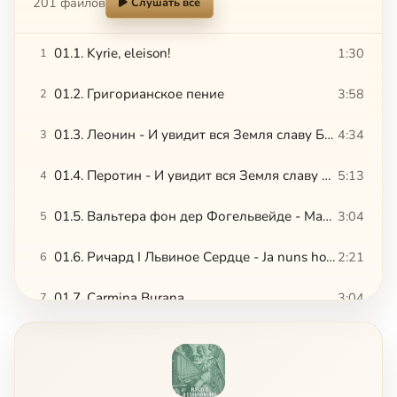
201 файлов
Слушать всё
01.1. Kyrie, eleison!
1:30
1
01.2. Григорианское пение
3:58
2
01.3. Леонин - И увидит вся Земля славу Божию, 1
4:34
3
01.4. Перотин - И увидит вся Земля славу Божию, 2
5:13
4
01.5. Вальтера фон дер Фогельвейде - Марш рыцарей
3:04
5
01.6. Ричард I Львиное Сердце - Ja nuns hons pris
2:21
6
01.7. Carmina Burana
3:04
7
01.8. Колыбельная
3:05
8
02.1. Гийом де Машо - Фрагмент мессы Нотр-Дам
3:36
9