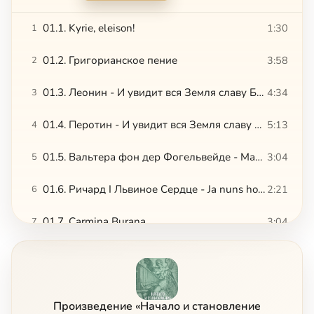
01.1. Kyrie, eleison!
1:30
1
01.2. Григорианское пение
3:58
2
01.3. Леонин - И увидит вся Земля славу Божию, 1
4:34
3
01.4. Перотин - И увидит вся Земля славу Божию, 2
5:13
4
01.5. Вальтера фон дер Фогельвейде - Марш рыцарей
3:04
5
01.6. Ричард I Львиное Сердце - Ja nuns hons pris
2:21
6
01.7. Carmina Burana
3:04
7
01.8. Колыбельная
3:05
8
02.1. Гийом де Машо - Фрагмент мессы Нотр-Дам
3:36
9
Произведение «Начало и становление