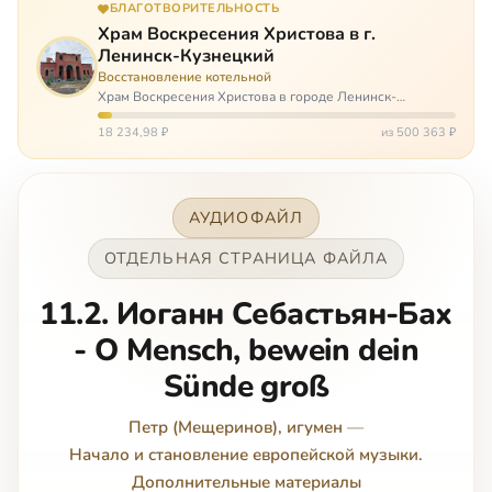
БЛАГОТВОРИТЕЛЬНОСТЬ
Храм Воскресения Христова в г.
Ленинск-Кузнецкий
Восстановление котельной
Храм Воскресения Христова в городе Ленинск-
Кузнецкий в Кемеровской области – совсем новый, он
открылся всего 20 назад. И сейчас храм может вообще
18 234,98 ₽
из 500 363 ₽
закрыться. Потому что это Сибирь,…
АУДИОФАЙЛ
ОТДЕЛЬНАЯ СТРАНИЦА ФАЙЛА
11.2. Иоганн Себастьян-Бах
- O Mensch, bewein dein
Sünde groß
Петр (Мещеринов), игумен
—
Начало и становление европейской музыки.
Дополнительные материалы