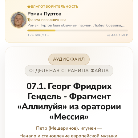
БЛАГОТВОРИТЕЛЬНОСТЬ
Роман Пуртов
Травма позвоночника
Роман Пуртов был обычным парнем. Любил боевики,
хорошие автомобили, был не дурак поиграть в комп,
любил жену и обожал дочь. А потом, будучи
124 606,91 ₽
из 444 150 ₽
пассажиром, разбился в автоаварии и тепе…
АУДИОФАЙЛ
ОТДЕЛЬНАЯ СТРАНИЦА ФАЙЛА
07.1. Георг Фридрих
Гендель - Фрагмент
«Аллилуйя» из оратории
«Мессия»
Петр (Мещеринов), игумен
—
Начало и становление европейской музыки.