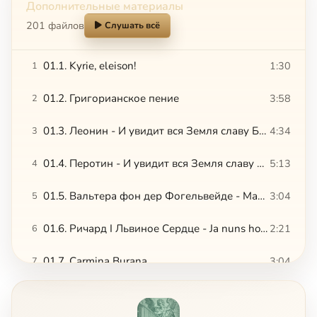
Дополнительные материалы
201 файлов
Слушать всё
01.1. Kyrie, eleison!
1:30
1
01.2. Григорианское пение
3:58
2
01.3. Леонин - И увидит вся Земля славу Божию, 1
4:34
3
01.4. Перотин - И увидит вся Земля славу Божию, 2
5:13
4
01.5. Вальтера фон дер Фогельвейде - Марш рыцарей
3:04
5
01.6. Ричард I Львиное Сердце - Ja nuns hons pris
2:21
6
01.7. Carmina Burana
3:04
7
01.8. Колыбельная
3:05
8