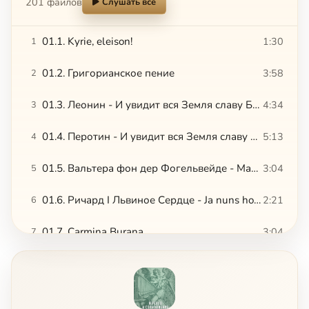
201 файлов
Слушать всё
01.1. Kyrie, eleison!
1:30
1
01.2. Григорианское пение
3:58
2
01.3. Леонин - И увидит вся Земля славу Божию, 1
4:34
3
01.4. Перотин - И увидит вся Земля славу Божию, 2
5:13
4
01.5. Вальтера фон дер Фогельвейде - Марш рыцарей
3:04
5
01.6. Ричард I Львиное Сердце - Ja nuns hons pris
2:21
6
01.7. Carmina Burana
3:04
7
01.8. Колыбельная
3:05
8
02.1. Гийом де Машо - Фрагмент мессы Нотр-Дам
3:36
9