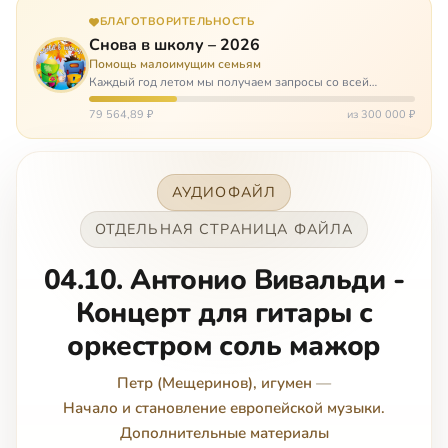
БЛАГОТВОРИТЕЛЬНОСТЬ
Снова в школу – 2026
Помощь малоимущим семьям
Каждый год летом мы получаем запросы со всей
России: помогите собраться в школу. Семьи с больными
детьми или родителями, семьи без пап или мам,
79 564,89 ₽
из 300 000 ₽
многодетные. Для многих из них покуп…
АУДИОФАЙЛ
ОТДЕЛЬНАЯ СТРАНИЦА ФАЙЛА
04.10. Антонио Вивальди -
Концерт для гитары с
оркестром соль мажор
Петр (Мещеринов), игумен
—
Начало и становление европейской музыки.
Дополнительные материалы