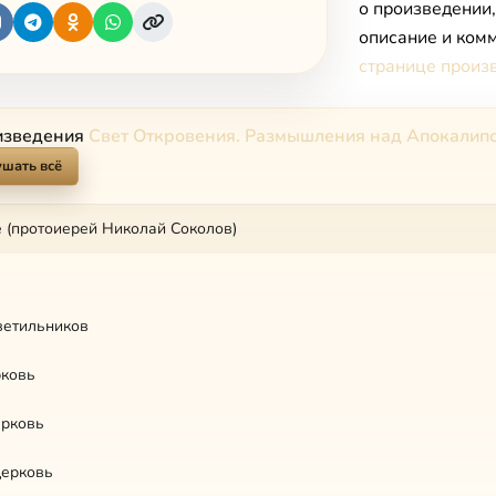
о произведении
описание и комм
странице произ
изведения
Свет Откровения. Размышления над Апокалип
шать всё
 (протоиерей Николай Соколов)
ветильников
рковь
ерковь
церковь