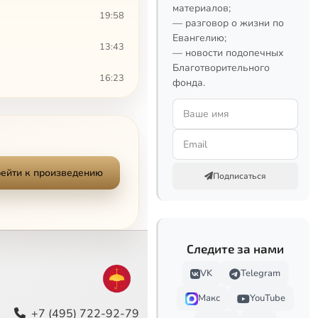
материалов;
19:58
— разговор о жизни по
Евангелию;
13:43
— новости подопечных
Благотворительного
16:23
фонда.
17:38
9:57
17:39
ейти к произведению
Подписаться
12:27
13:06
Следите за нами
8:15
VK
Telegram
24:30
Макс
YouTube
+7 (495) 722-92-79