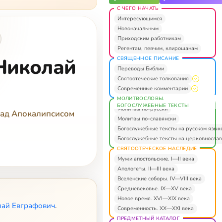
С ЧЕГО НАЧАТЬ
Интересующимся
Новоначальным
Приходским работникам
Регентам, певчим, клирошанам
Николай
СВЯЩЕННОЕ ПИСАНИЕ
Переводы Библии
Святоотеческие толкования
Современные комментарии
МОЛИТВОСЛОВЫ.
БОГОСЛУЖЕБНЫЕ ТЕКСТЫ
Молитвы по-русски
над Апокалипсисом
Молитвы по-славянски
Богослужебные тексты на русском язык
Богослужебные тексты на церковнослав
СВЯТООТЕЧЕСКОЕ НАСЛЕДИЕ
Мужи апостольские. I—II века
Апологеты. II—III века
Вселенские соборы. IV—VIII века
Средневековье. IX—XV века
Новое время. XVI—XIX века
лай Евграфович
.
Современность. XX—XXI века
ПРЕДМЕТНЫЙ КАТАЛОГ