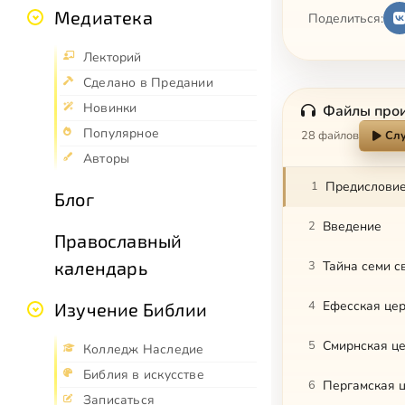
Медиатека
Поделиться:
Лекторий
Сделано в Предании
Новинки
Файлы про
Популярное
28 файлов
Слу
Авторы
1
Предисловие
Блог
2
Введение
Православный
календарь
3
Тайна семи с
4
Ефесская це
Изучение Библии
5
Смирнская ц
Колледж Наследие
Библия в искусстве
6
Пергамская 
Записаться