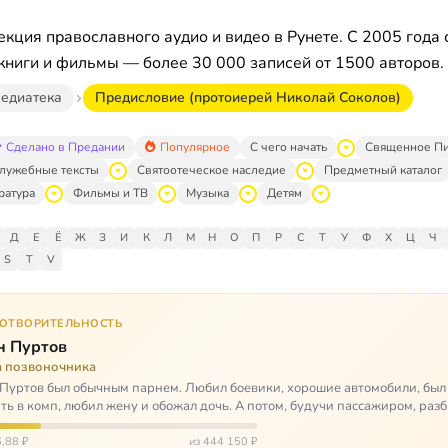
кция православного аудио и видео в Рунете. С 2005 года 
книги и фильмы — более 30 000 записей от 1500 авторов.
едиатека
Предисловие (протоиерей Николай Соколов)
Сделано в Предании
Популярное
С чего начать
Священное П
лужебные тексты
Святоотеческое наследие
Предметный каталог
ратура
Фильмы и ТВ
Музыка
Детям
Д
Е
Ё
Ж
З
И
К
Л
М
Н
О
П
Р
С
Т
У
Ф
Х
Ц
Ч
S
T
V
ГОТВОРИТЕЛЬНОСТЬ
н Пуртов
а позвоночника
Пуртов был обычным парнем. Любил боевики, хорошие автомобили, был
ть в комп, любил жену и обожал дочь. А потом, будучи пассажиром, разб
арии и тепе…
,88 ₽
из 444 150 ₽