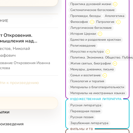
Практика духовной жизни
Систематическое богословие
Проповеди, беседы
Апологетика
НИЕ
Философия
Патрология
Литургическое богословие
История Церкви
т Откровения.
Единство и разделения христиан
змышления над
Религиоведение
калипсисом
естов, Николай
Искусство и культура
рафович
Политика. Экономика. Общество. Публи
кование Откровения Иоанна
Жития святых, биографии
слова
Мемуары, дневники, письма
Семья и воспитание
Психология и терапия
ти к произведению
Материалы о благотворительности
Материалы на иностранных языках
ХУДОЖЕСТВЕННАЯ ЛИТЕРАТУРА
Русская литература
Переводная поэзия
ылки
Русская поэзия
Зарубежная литература
роизведения
ФИЛЬМЫ И ТВ