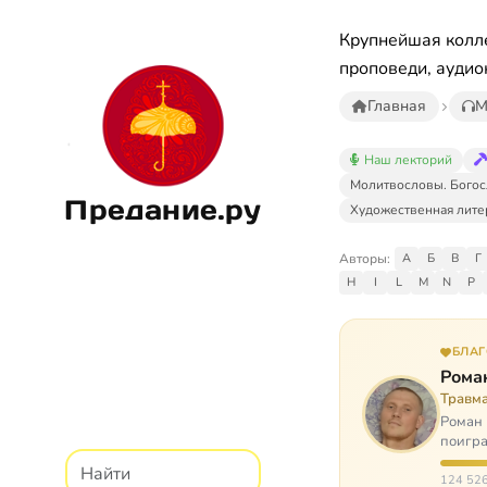
Крупнейшая колле
проповеди, аудио
Главная
М
Наш лекторий
Молитвословы. Богос
Предание.ру
Художественная лите
Авторы:
А
Б
В
Г
H
I
L
M
N
P
БЛА
Рома
Травм
Роман 
поигра
автоав
124 526