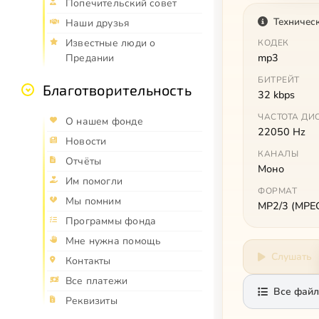
Попечительский совет
Техничес
Наши друзья
Известные люди о
КОДЕК
mp3
Предании
БИТРЕЙТ
Благотворительность
32 kbps
ЧАСТОТА ДИ
О нашем фонде
22050 Hz
Новости
КАНАЛЫ
Отчёты
Моно
Им помогли
ФОРМАТ
Мы помним
MP2/3 (MPEG 
Программы фонда
Мне нужна помощь
Слушать
Контакты
Все платежи
Все файл
Реквизиты