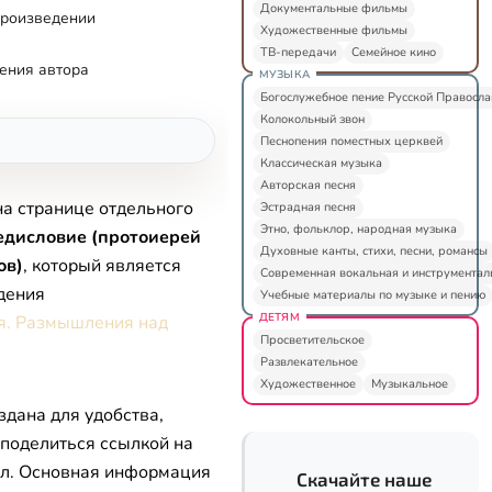
Документальные фильмы
произведении
Художественные фильмы
ТВ-передачи
Семейное кино
ения автора
МУЗЫКА
Богослужебное пение Русской Правосл
Колокольный звон
Песнопения поместных церквей
Классическая музыка
Авторская песня
на странице отдельного
Эстрадная песня
Этно, фольклор, народная музыка
едисловие (протоиерей
Духовные канты, стихи, песни, романсы
ов)
, который является
Современная вокальная и инструментал
дения
Учебные материалы по музыке и пению
ДЕТЯМ
я. Размышления над
Просветительское
Развлекательное
Художественное
Музыкальное
здана для удобства,
 поделиться ссылкой на
л. Основная информация
Скачайте наше