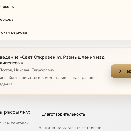
церковь
церковь
ская церковь
я церковь
ведение «Свет Откровения. Размышления над
к главам о семи церквах
липсисом»
 Пестов, Николай Евграфович
отные и стеклянное море
Пер
диофайлы, описание и комментарии — на странице
 закланный
едения
й
ащие четыре ветра земли. Снятие седьмой печати
а рассылку:
Благотворительность
ашем почтовом
Благотворительность — помочь