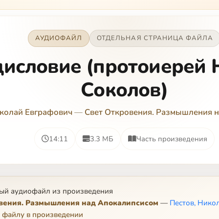
АУДИОФАЙЛ
ОТДЕЛЬНАЯ СТРАНИЦА ФАЙЛА
исловие (протоиерей 
Соколов)
иколай Евграфович
—
Свет Откровения. Размышления 
14:11
3.3 МБ
Часть произведения
ый аудиофайл из произведения
вения. Размышления над Апокалипсисом
—
Пестов, Нико
 файлу в произведении