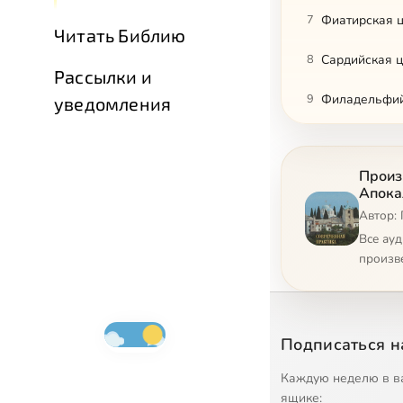
7
Фиатирская 
Читать Библию
8
Сардийская 
Рассылки и
9
Филадельфий
уведомления
10
Лаодикийска
Произ
11
Послесловие 
Апока
Автор:
12
Престол, жив
Все ау
13
Агнец как бы
произв
14
Семь печате
15
Ангелы, держ
Подписаться н
16
Семь труб
Каждую неделю в в
ящике: