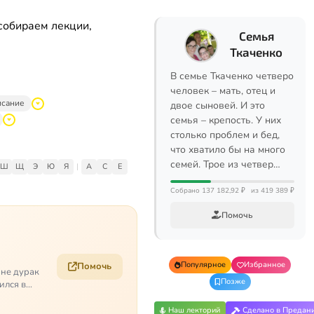
собираем лекции,
Семья
Ткаченко
В семье Ткаченко четверо
человек – мать, отец и
исание
двое сыновей. И это
семья – крепость. У них
столько проблем и бед,
что хватило бы на много
семей. Трое из четвер…
Ш
Щ
Э
Ю
Я
|
A
C
E
Собрано 137 182,92 ₽
из 419 389 ₽
Помочь
Популярное
Избранное
Помочь
 не дурак
Позже
ился в
Наш лекторий
Сделано в Предан