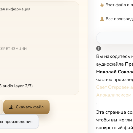
Этот файл в 
кая информация
Все произвед
СКРЕТИЗАЦИИ
Вы находитесь 
аудиофайла
Пр
Николай Сокол
частью произве
audio layer 2/3)
Свет Откровени
Апокалипсисом
.
Скачать файл
Эта страница со
чтобы вы могли
ы произведения
конкретный фай