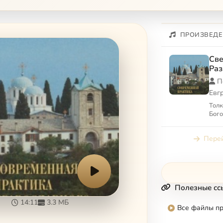
ПРОИЗВЕДЕ
Све
Ра
Апо
П
Евг
Тол
Бого
Перей
Полезные сс
14:11
3.3 МБ
Все файлы п