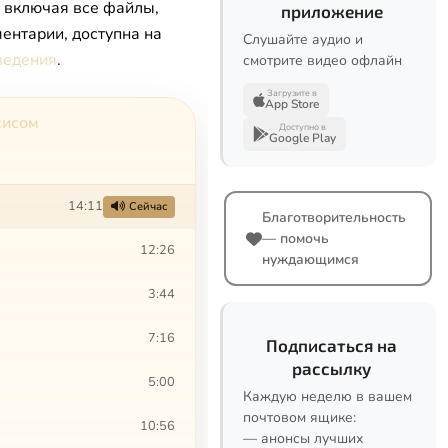
, включая все файлы,
приложение
ентарии, доступна на
Слушайте аудио и
ведения
.
смотрите видео офлайн
Загрузите в
App Store
сисом
Доступно в
Google Play
14:11
Сейчас
Благотворительность
— помочь
12:26
нуждающимся
3:44
7:16
Подписаться на
рассылку
5:00
Каждую неделю в вашем
почтовом ящике:
10:56
— анонсы лучших