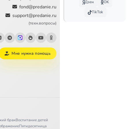
Дзен
OK
14:57
fond@predanie.ru
TikTok
support@predanie.ru
11:52
(техн.вопросы)
11:11
34:32
Мне нужна помощь
 времен
8:51
18:58
41:28
11:54
5:37
5:06
кий брак
Воспитание детей
ображение
Пятидесятница