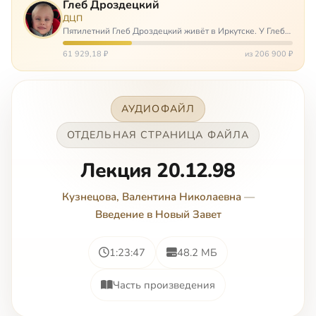
Глеб Дроздецкий
ДЦП
Пятилетний Глеб Дроздецкий живёт в Иркутске. У Глеба
ДЦП из-за перенесённого в младенчестве менингита,
но его положение осложняется эпилепсией, с которой
61 929,18 ₽
из 206 900 ₽
долгое время была невозмож…
АУДИОФАЙЛ
ОТДЕЛЬНАЯ СТРАНИЦА ФАЙЛА
Лекция 20.12.98
Кузнецова, Валентина Николаевна
—
Введение в Новый Завет
1:23:47
48.2 МБ
Часть произведения