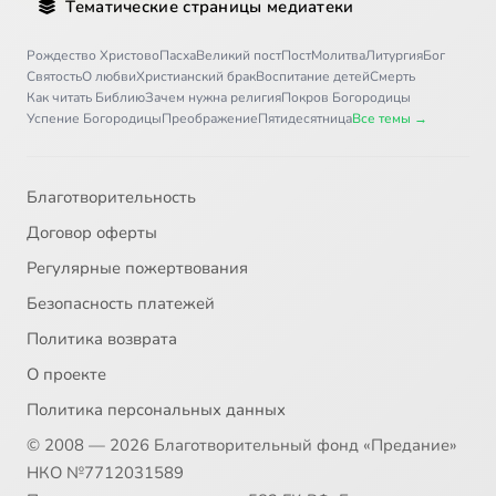
Тематические страницы медиатеки
Рождество Христово
Пасха
Великий пост
Пост
Молитва
Литургия
Бог
Святость
О любви
Христианский брак
Воспитание детей
Смерть
Как читать Библию
Зачем нужна религия
Покров Богородицы
Успение Богородицы
Преображение
Пятидесятница
Все темы →
Благотворительность
Договор оферты
Регулярные пожертвования
Безопасность платежей
Политика возврата
О проекте
Политика персональных данных
© 2008 — 2026 Благотворительный фонд «Предание»
НКО №7712031589